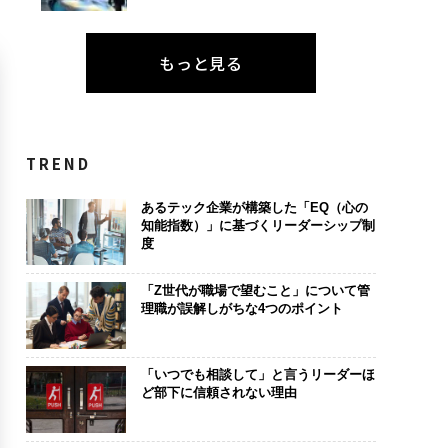
もっと見る
TREND
あるテック企業が構築した「EQ（心の
知能指数）」に基づくリーダーシップ制
度
「Z世代が職場で望むこと」について管
理職が誤解しがちな4つのポイント
「いつでも相談して」と言うリーダーほ
ど部下に信頼されない理由