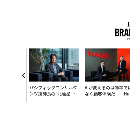
パシフィックコンサルタ
AIが変えるのは効率で
ンツ技師長の"北極星"。
なく顧客体験だ──Hu
災害への無力感を乗り越
Spot Japanが語る「G
え見つけた、防災一筋20
ow Better」な組織の
年の答え
くり方