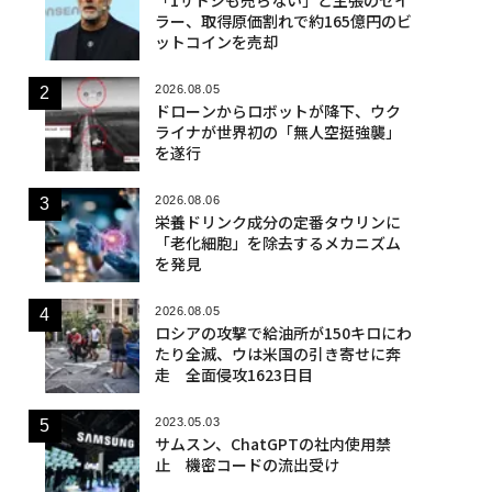
ラー、取得原価割れで約165億円のビ
ットコインを売却
2026.08.05
ドローンからロボットが降下、ウク
ライナが世界初の「無人空挺強襲」
を遂行
2026.08.06
栄養ドリンク成分の定番タウリンに
「老化細胞」を除去するメカニズム
を発見
2026.08.05
ロシアの攻撃で給油所が150キロにわ
たり全滅、ウは米国の引き寄せに奔
走 全面侵攻1623日目
2023.05.03
サムスン、ChatGPTの社内使用禁
止 機密コードの流出受け