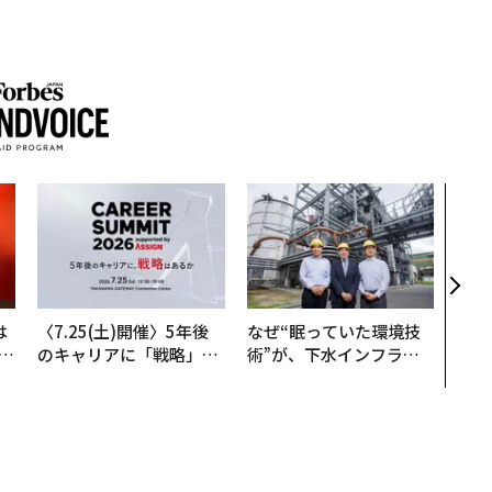
「コ
果を左
E」
「挑
は
〈7.25(土)開催〉5年後
なぜ“眠っていた環境技
b
のキャリアに「戦略」は
術”が、下水インフラを
r
あるか。トップエグゼク
変えたのか──産総研×
つ
ティブのキャリアに触れ
月島JFEアクアソリュー
る1日│CAREER SUMMI
ションの10年
T 2026