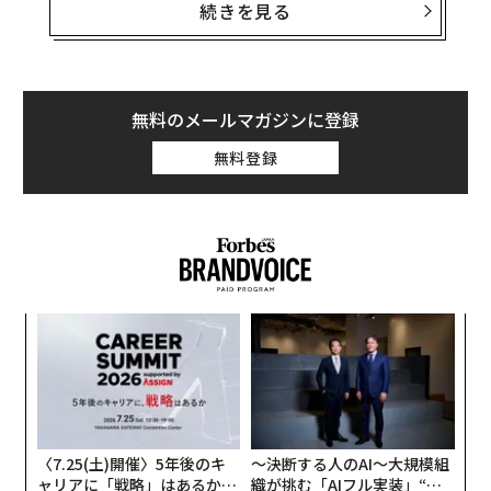
かゆみとは、日華化学によれば「皮膚、粘膜、角膜のみ
続きを見る
で生じる特有の感覚で、『引っ掻く欲望を伴う不快な感
覚』」と説明されているとのこと。頭皮はかゆみによっ
て皮膚の正常性が損なわれ、抜け毛や毛髪のハリコシの
低下の原因になるという。また掻きむしることで肌荒れ
無料のメールマガジンに登録
状態を引き起こし、乾燥やバリア機能の低下などにより
無料登録
さらにかゆみが増す。
挑
よっ
PA
目
の
ン
〈7.25(土)開催〉5年後のキ
〜決断する人のAI〜大規模組
ャリアに「戦略」はあるか。
織が挑む「AIフル実装」“使