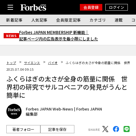
会員登録
ログイン
新着記事
人気記事
会員限定記事
カテゴリ
連載
コ
Forbes JAPAN MEMBERSHIP 新機能｜
NEWS
記事ページ内の広告表示を最小限にしました
トップ
サイエンス
バイオ
ふくらはぎの太さが全身の筋量に関係 世界初
2025.07.04 09:15
ふくらはぎの太さが全身の筋量に関係 世
界初の研究でサルコペニアの発見がうんと
簡単に
Forbes JAPAN Web-News | Forbes JAPAN
編集部
著者フォロー
記事を保存