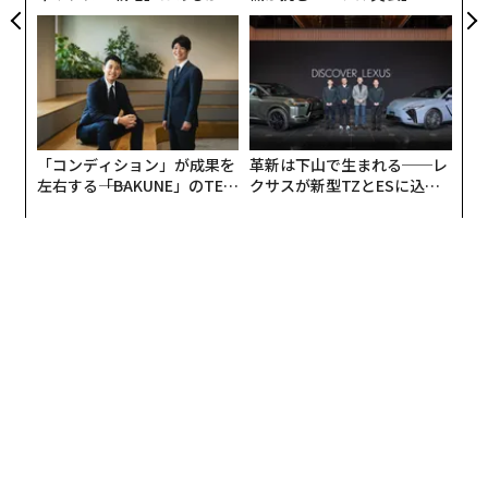
トップエグゼクティブのキャ
う”企業から“動く”企業へ【N
リアに触れる1日│CAREER S
TTドコモビジネス×PwC】
この悪循環を生むのが神経伸長因子（NGF）だ。神経細
UMMIT 2026
胞を成長させるたんぱく質なのだが、掻くことでその産
生が促され、神経線維が皮膚の表面近くまで伸び、かゆ
みを感じやすくしてしまう。掻けば掻くほどかゆくなる
原因はコレだ。1938年創業の界面活性剤メーカー日華化
「コンディション」が成果を
革新は下山で生まれる──レ
左右する――「BAKUNE」のTEN
クサスが新型TZとESに込め
学は、そのNGFの発現を抑制する成分の探索を行ってき
TIALが支える「挑戦者の明
た「DISCOVER」の哲学
た。
日」
その結果、メカブ抽出物、ヒジキ抽出物、納豆抽出物の
3つが有効であることを突き止めた。これらを配合した
頭皮エッセンスを、被験者に3カ月間にわたり使っても
らうスクリーニング試験を行ったところ、いずれの刺激
に対してもNGF発現量が大きく低下した。