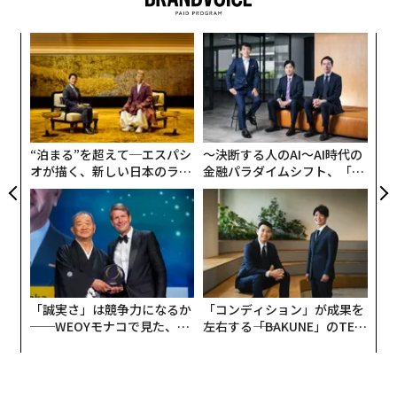
“
シ
グ
目
の
ン
“泊まる”を超えて─エスパシ
〜決断する人のAI〜AI時代の
オが描く、新しい日本のラグ
金融パラダイムシフト、「超
ジュアリー（中編）
個別化」の核心 【MUFG×ウ
ェルスナビ×PwC】
「誠実さ」は競争力になるか
「コンディション」が成果を
──WEOYモナコで見た、く
左右する――「BAKUNE」のTEN
ら寿司の経営哲学
TIALが支える「挑戦者の明
日」