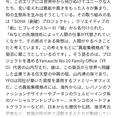
今、このエリアには世界中から飛びぬけてユニークな人
たち、言い変えれば異能や異才をもった人々が集まり、
知の生態系を生み出そうとしている。その取り組みの名
は「SOHA（創破）プロジェクト」。クリエイティブの
「創」とブレイクスルーの「破」から名付けられた。
「AIなどの先端技術によって人間の仕事が代替されてい
くなかで、その原点である発想は、人間がやるべきこと
だと考えています。この考えをもとに“異能集積拠点”を
菊浜に築こうとしているのです」。そう語るのは、プロ
ジェクトを進めるYamauchi No.10 Family Office（YF
O）代表の山内万丈だ。彼は、この菊浜から世界へ飛躍
した企業である任天堂の中興の祖、山内溥の孫であり、
YFOは同社が築いた資産を運用するファミリーオフィス
だ。この異能集積拠点には、海外からは、レバノンのフ
ァッションデザイナーやブータンのウェルビーイング系
のソーシャルアントレプレナー、メキシコのヌードフォ
トグラファーなどが、日本からも僧侶や仏師、海洋考古
学者など、常識の枠の外で活動する人たちが集結してい