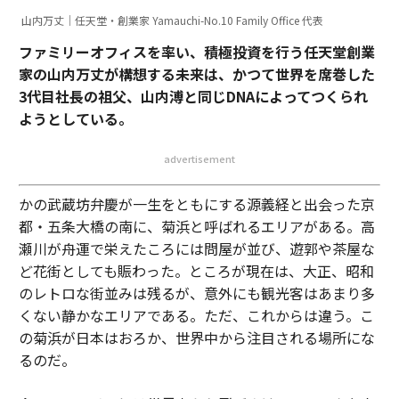
山内万丈｜任天堂・創業家 Yamauchi-No.10 Family Office 代表
ファミリーオフィスを率い、積極投資を行う任天堂創業
家の山内万丈が構想する未来は、かつて世界を席巻した
3代目社長の祖父、山内溥と同じDNAによってつくられ
ようとしている。
advertisement
かの武蔵坊弁慶が一生をともにする源義経と出会った京
都・五条大橋の南に、菊浜と呼ばれるエリアがある。高
瀬川が舟運で栄えたころには問屋が並び、遊郭や茶屋な
ど花街としても賑わった。ところが現在は、大正、昭和
のレトロな街並みは残るが、意外にも観光客はあまり多
くない静かなエリアである。ただ、これからは違う。こ
の菊浜が日本はおろか、世界中から注目される場所にな
るのだ。