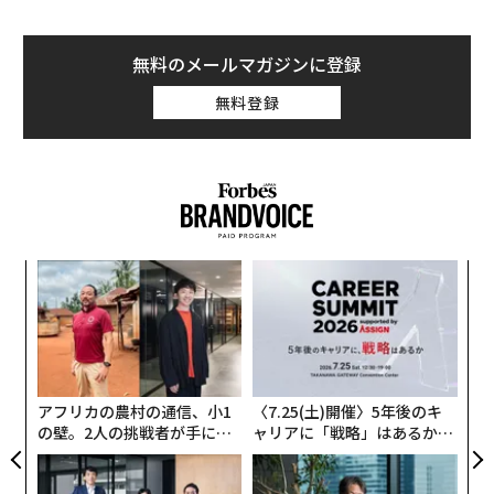
無料のメールマガジンに登録
無料登録
目
の
ン
【
に
が
わ
アフリカの農村の通信、小1
〈7.25(土)開催〉5年後のキ
の壁。2人の挑戦者が手にし
ャリアに「戦略」はあるか。
た「次なる武器」
トップエグゼクティブのキャ
リアに触れる1日│CAREER S