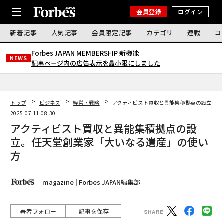
会員登録
ログイン
新着記事
人気記事
会員限定記事
カテゴリ
連載
コ
Forbes JAPAN MEMBERSHIP 新機能｜
NEWS
記事ページ内の広告表示を最小限にしました
トップ
ビジネス
経営・戦略
アクティビスト買収と異能集積拠点の設立。
2025.07.11 08:30
アクティビスト買収と異能集積拠点の設
立。任天堂創業家「大いなる遺産」の使い
方
magazine | Forbes JAPAN編集部
著者フォロー
記事を保存