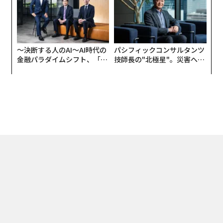
UMMIT 2026
〜決断する人のAI〜AI時代の
パシフィックコンサルタンツ
金融パラダイムシフト、「超
技師長の"北極星"。災害への
個別化」の核心 【MUFG×ウ
無力感を乗り越え見つけた、
ェルスナビ×PwC】
防災一筋20年の答え
トップ
キャリア・教育
柳井正が10代に投げかける「10の問い」：編集長イン
2025.06.26 08:30
柳井正が10代に投げかける「10の問い」：
編集長インタビュー