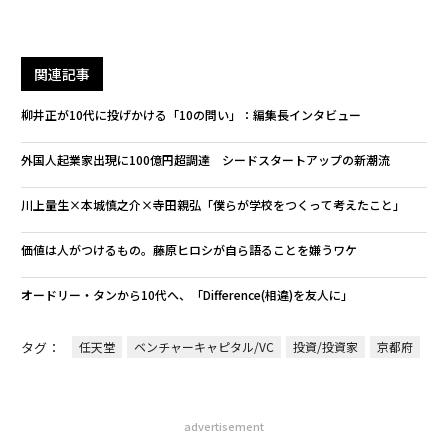
関連記事
柳井正が10代に投げかける「10の問い」：編集長インタビュー
外国人起業家出現に100億円超調達 シードスタートアップの新潮流
川上量生×本城慎之介×寺田親弘「僕らが学校をつくって考えたこと」
価値は人がつけるもの。藤原ヒロシが自ら語ることを嫌うワケ
オードリー・タンから10代へ、「Difference(相違)を友人に」
タグ：
任天堂
ベンチャーキャピタル/VC
投資/投資家
京都府
advertisement