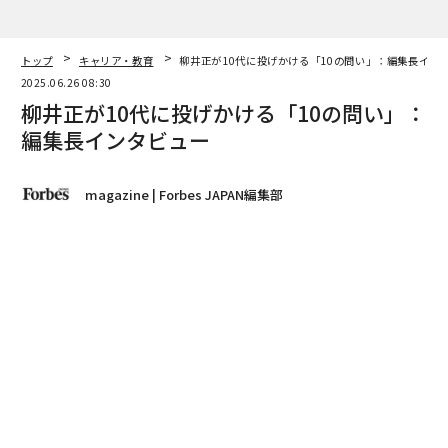
magazine | Forbes JAPAN編集部
著者フォロー
記事を保存
柳井 正｜ファーストリテイリング代表取締役会長兼社長
2025年6月25日発売のForbes JAPAN8月号
は「10代と問
う『生きる』『働く』『学ぶ』」特集。創刊以来、初め
て10代に向けた特集を企画した。背景にあるのは、10代
をエンパワーメントしたいという思いと、次世代を担う
10代とともに「未来社会」について問い直していくこと
の重要性だ。「トランプ2.0」時代へと移行した歴史的転
換点でもある今、「私たちはどう生きるのか」「どのよ
うな経済社会をつくっていくのか」という問いについ
て、10代と新連結し、対話・議論しながら、「新しいビ
ジョン」を立ち上げていければと考えている。
advertisement