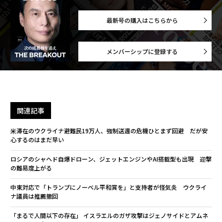
最新号の購入はこちらから
メンバーシップに登録する
関連記事
米滞在のウクライナ避難民19万人、強制送還の危機ひとまず回避 だが安
心するのはまだ早い
ロシアのシャヘド自爆ドローン、ジェットエンジンやAI搭載型も出現 迎撃
の難易度上がる
中東対応で「トランプにノーベル平和賞を」と支持者が怪気炎 ウクライ
ナ議員は推薦撤回
「まるで人間以下の存在」 イスラエルのガザ攻撃はジェノサイドとアムネ