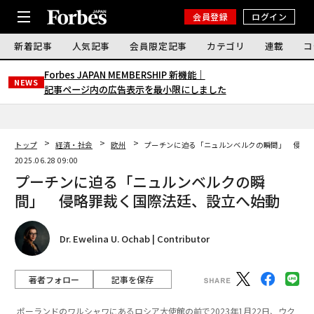
会員登録
ログイン
新着記事
人気記事
会員限定記事
カテゴリ
連載
コ
Forbes JAPAN MEMBERSHIP 新機能｜
NEWS
記事ページ内の広告表示を最小限にしました
トップ
経済・社会
欧州
プーチンに迫る「ニュルンベルクの瞬間」 侵略
2025.06.28 09:00
プーチンに迫る「ニュルンベルクの瞬
間」 侵略罪裁く国際法廷、設立へ始動
Dr. Ewelina U. Ochab | Contributor
著者フォロー
記事を保存
ポーランドのワルシャワにあるロシア大使館の前で2023年1月22日、ウク