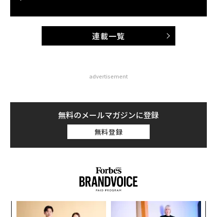
連載一覧
advertisement
無料のメールマガジンに登録
無料登録
模組
「
“使
3