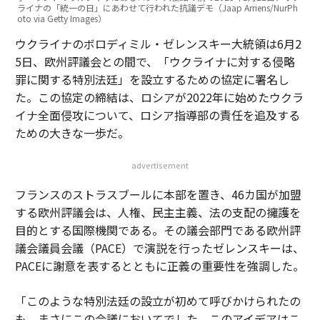
ライナの「統一の日」にあわせて行われた抗議デモ（Jaap Arriens/NurPh
oto via Getty Images）
ウクライナのボロディミル・ゼレンスキー大統領は6月2
5日、欧州評議会との間で、「ウクライナに対する侵略
罪に関する特別法廷」を設立するための協定に署名し
た。この協定の締結は、ロシアが2022年に始めたウクラ
イナ全面侵攻について、ロシア指導部の責任を追及する
ための大きな一歩だ。
advertisement
フランスのストラスブールに本部を置き、46カ国が加盟
する欧州評議会は、人権、民主主義、法の支配の擁護を
目的とする国際機関である。その議会部門である欧州評
議会議員会議（PACE）で演説を行ったゼレンスキーは、
PACEに謝意を表するとともに正義の重要性を強調した。
「このような特別法廷の設立が初めて呼びかけられたの
も、まさにこの会議においてでした。このアイデアはこ