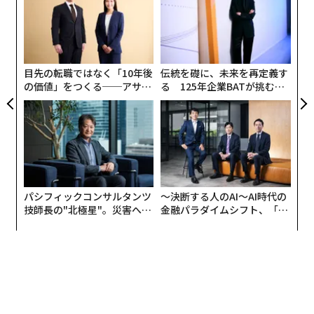
【N
C
革
C】
る
ク
た「
目先の転職ではなく「10年後
伝統を礎に、未来を再定義す
の価値」をつくる──アサイ
る 125年企業BATが挑むス
ンの長期伴走型支援とは
モークレスな未来
パシフィックコンサルタンツ
〜決断する人のAI〜AI時代の
技師長の"北極星"。災害への
金融パラダイムシフト、「超
無力感を乗り越え見つけた、
個別化」の核心 【MUFG×ウ
防災一筋20年の答え
ェルスナビ×PwC】