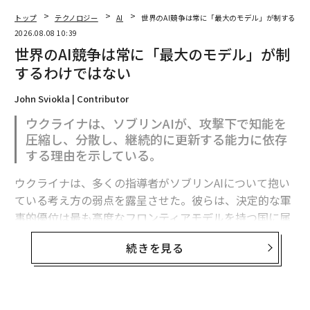
トップ
テクノロジー
AI
世界のAI競争は常に「最大のモデル」が制するわ
2026.08.08 10:39
世界のAI競争は常に「最大のモデル」が制
するわけではない
John Sviokla | Contributor
ウクライナは、ソブリンAIが、攻撃下で知能を
圧縮し、分散し、継続的に更新する能力に依存
する理由を示している。
ウクライナは、多くの指導者がソブリンAIについて抱い
ている考え方の弱点を露呈させた。彼らは、決定的な軍
事的優位は最も高度なフロンティアモデルを持つ国に属
すると想定している。
続きを見る
フロンティア能力は極めて重要である。だがウクライナ
の経験が示すのは、それが軍事的優位の始まりにすぎ
ず、完成形ではないということだ。