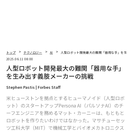
トップ
テクノロジー
AI
人型ロボット開発最大の難関「器用な手」を生み
2025.06.11 08:00
人型ロボット開発最大の難関「器用な手」
編集＝上田裕資
を生み出す義肢メーカーの挑戦
Stephen Pastis | Forbes Staff
2026年9月号発売中
米ヒューストンを拠点とするヒューマノイド（人型ロボ
ット）のスタートアップPersona AI（パルソナAI）のチ
最新号の購入はこちらから
ーフエンジニアを務めるマット・カーニーは、もともと
ロボットを作りたいわけではなかった。マサチューセッ
ツ工科大学（MIT）で機械工学とバイオメカトロニクス
メンバーシップに登録する