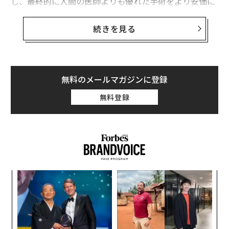
し、最終的に人間の医師よりも優れた手術をより安価に
実現することを目指している。
続きを見る
ForSightは6月24日、同社のロボットプラットフォーム
「オリオム（Oryom）」の拡大に向けて、Eclipse Vent
ures主導で1億2500万ドル（約180億円。1ドル＝144円
換算）を調達したと発表した。ForSightによると、オリ
無料のメールマガジンに登録
オムは白内障や他の眼疾患に対応する世界初のプラット
無料登録
フォームだという。手術用ロボットの新興企業における
シリーズBの投資金額としては過去2番目の規模とされ、
ForSightの累計調達額は1億9500万ドル（約281億円）
に達した。
VCデータベースのPitchBookによれば、今回の調達で同
年後
〜
社評価額は推定5億ドル（約720億円）となっており、20
サイ
織
22年資金調達時の評価額1億6200万ドル（約233億円）
う
エ
から大きく増加した。今回のラウンドの出資には、手術
T
設オ
用ロボティクスの先駆者インテュイティブ・サージカル
が