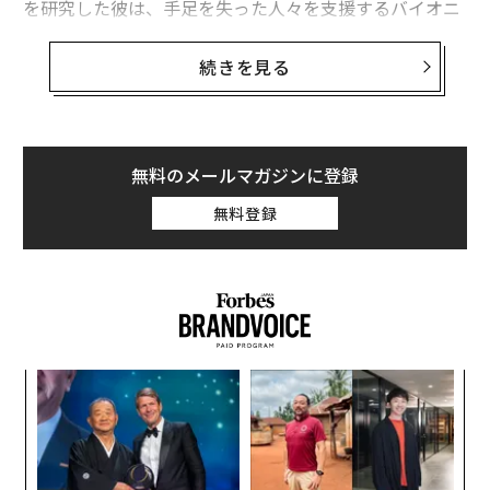
を研究した彼は、手足を失った人々を支援するバイオニ
ック義足の開発に取り組んでいた。カーニーは、筋肉か
らの信号を読み取って反応したり、自律的に動いて自然
続きを見る
な動きを可能にする「人間のためのロボット脚」を作り
関連記事
たいと考えていたのだった。
人型ロボット開発最大の難関「器用な手」を生み出す義肢メーカーの挑戦
しかし、そうした「バイオニクス」と呼ばれるロボット
無料のメールマガジンに登録
を開発する会社の資金調達についてベンチャーキャピタ
オープンソースAIの台頭とオンプレミス導入が先導する、医療分野のAIトレ
無料登録
ルと話し始めたとき、彼はすぐに市場が望んでいるのは
ンド
人間の手足を置き換えるロボットではなく、「人間その
病院内データと複雑化する技術インフラを統合するInnovaccerの挑戦
ものを置き換えるロボット」だという現実に直面した。
投資家たちは、コストのかかる医療分野に乗り出すのは
私の夢は、老いた両親の「尊厳」を守るロボット ApptronikのCEOが見据
やめるべきだと警告し、「ヒューマノイドや外骨格スー
える未来とは
ツを作る気はないか？」と繰り返し問いかけてきた。
AIの未来を左右する「ハードウェア」の重要性、大規模モデル化に欠けた
年後
〜
視点とは
サイ
織
そこでカーニーは方向転換し、ヒューマノイドのロボテ
う
エ
ィクス企業であるパルソナAIのチーフエンジニアに就任
T
AI / 人工知能
イスラエル
機械学習
医療
ヘルスケア
設オ
タグ：
した。累計調達額が2700万ドル（約38億9000億円）の
健康
ロボット/ロボティクス
が