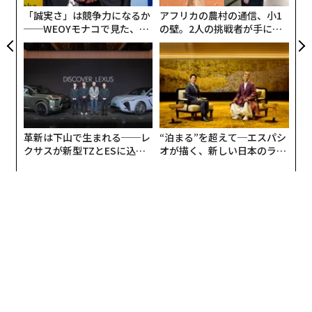
（Intuitive Surgical）共同創業者のフレッド・モルも参
が
「誠実さ」は競争力になるか
アフリカの農村の通信、小1
加した。彼は、ForSightの戦略アドバイザリーボードに
──WEOYモナコで見た、く
の壁。2人の挑戦者が手にし
も加わった。
ら寿司の経営哲学
た「次なる武器」
革新は下山で生まれる──レ
“泊まる”を超えて─エスパシ
クサスが新型TZとESに込め
オが描く、新しい日本のラグ
た「DISCOVER」の哲学
ジュアリー（中編）