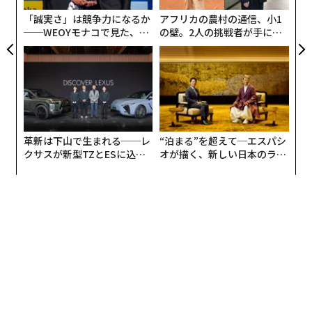
同社は、Boston Dynamics（ボストン・ダイナミクス）
が
「誠実さ」は競争力になるか
アフリカの農村の通信、小1
やFoundation Robotics（ファウンデーション・ロボテ
──WEOYモナコで見た、く
の壁。2人の挑戦者が手にし
ィクス）、Figure AI（フィギュアAI）など、この分野の
ら寿司の経営哲学
た「次なる武器」
advertisement
ユニコーンをライバルに見据えている。
革新は下山で生まれる──レ
“泊まる”を超えて─エスパシ
クサスが新型TZとESに込め
オが描く、新しい日本のラグ
た「DISCOVER」の哲学
ジュアリー（中編）