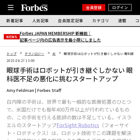
会員登録
ログイン
新着記事
人気記事
会員限定記事
カテゴリ
連載
コ
Forbes JAPAN MEMBERSHIP 新機能｜
NEWS
記事ページ内の広告表示を最小限にしました
トップ
テクノロジー
AI
眼球手術はロボットが引き継ぐしかない 眼科医不
2025.06.27 13:00
眼球手術はロボットが引き継ぐしかない 眼
科医不足の悪化に挑むスタートアップ
Amy Feldman | Forbes Staff
白内障の手術は、世界で最も一般的な医療処置のひとつ
で、米国だけでも毎年400万件以上が行われているもの
の、この手術を行える医師の数は不足している。イスラ
エルのスタートアップ
ForSight Robotics
（フォーサイ
ト・ロボティクス）は、ロボット技術でこの課題を解決