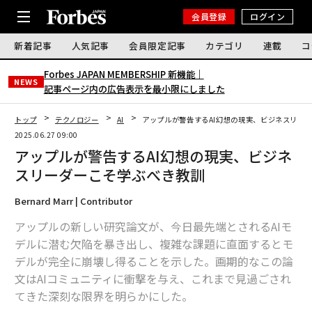
会員登録
ログイン
新着記事
人気記事
会員限定記事
カテゴリ
連載
コ
Forbes JAPAN MEMBERSHIP 新機能｜
NEWS
記事ページ内の広告表示を最小限にしました
トップ
テクノロジー
AI
アップルが警告するAI幻想の現実、ビジネスリー
2025.06.27 09:00
アップルが警告するAI幻想の現実、ビジネ
スリーダーこそ学ぶべき教訓
Bernard Marr | Contributor
アップルの新しい研究論文が、今日最先端とされるAIモ
デルに潜む欠陥を暴き出し、複雑な課題に直面するとモ
デルが完全に崩壊し得ることを示した。画期的なこの論
文はAIコミュニティに衝撃を与え、これまで見過ごされ
てきた深刻な限界を明らかにした。