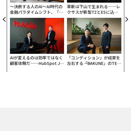
ア
〜決断する人のAI〜AI時代の
革新は下山で生まれる──レ
金融パラダイムシフト、「超
クサスが新型TZとESに込め
個別化」の核心 【MUFG×ウ
た「DISCOVER」の哲学
ェルスナビ×PwC】
AIが変えるのは効率ではなく
「コンディション」が成果を
顧客体験だ──HubSpot Ja
左右する――「BAKUNE」のTEN
panが語る「Grow Better」
TIALが支える「挑戦者の明
な組織のつくり方
日」