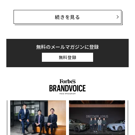
『
The Illusion Of Thinking
』（思考の錯覚）と題された
この論文は、GPT‑4、DeepSeek、Claude Sonnetなど
続きを見る
が採用する「思考連鎖（chain‑of‑thought）推論」が、
課題がある程度以上複雑になると「完全な精度崩壊（co
mplete accuracy collapse）」に苦しむことを示してい
る。しかも一度複雑さが閾値（しきいち）を超えると、
無料のメールマガジンに登録
演算能力やトークン数、データ量をどれほど増やしても
無料登録
改善がほとんど得られない点が最も憂慮すべき内容だ。
これは、
気候変動
やエネルギー不足、
世界的貧困
といっ
た巨大課題をAIが解決するという、ここ数年語られてき
た壮大な構想に直接影響を及ぼす。
〈7
ャ
ト
な
リア
術
UM
た