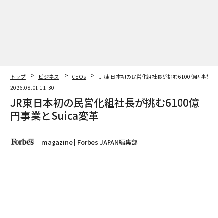
翻訳＝酒匂寛
2026年9月号発売中
トップ
ビジネス
CEOs
JR東日本初の民営化組社長が挑む6100億円事業とS
最新号の購入はこちらから
2026.08.01 11:30
JR東日本初の民営化組社長が挑む6100億
メンバーシップに登録する
円事業とSuica変革
magazine | Forbes JAPAN編集部
関連記事
著者フォロー
記事を保存
AIはすでに離陸 OpenAI CEOが楽観する穏やかな特異点の正体とは
喜㔟陽一｜東日本旅客鉄道 代表取締役社長
「高輪は日本の近代化を進めてきたイノベーションの始
AIですべてが変わりゆく──今後数年間のビジネスと社会