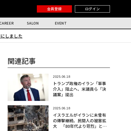
会員登録
ログイン
CAREER
SALON
EVENT
限にしました
関連記事
2025.06.18
トランプ政権のイラン「軍事
介入」阻止へ、米議員ら「決
議案」提出
2025.06.18
イスラエルがイランに未曾有
の爆撃継続、民間人の被害拡
大 「80年代より苛烈」との