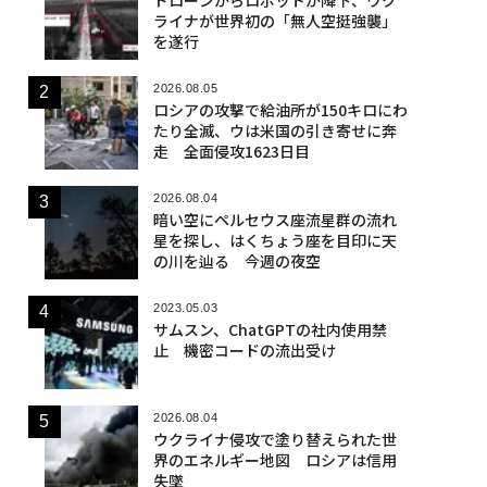
ライナが世界初の「無人空挺強襲」
を遂行
2026.08.05
ロシアの攻撃で給油所が150キロにわ
たり全滅、ウは米国の引き寄せに奔
走 全面侵攻1623日目
2026.08.04
暗い空にペルセウス座流星群の流れ
星を探し、はくちょう座を目印に天
の川を辿る 今週の夜空
2023.05.03
サムスン、ChatGPTの社内使用禁
止 機密コードの流出受け
2026.08.04
ウクライナ侵攻で塗り替えられた世
界のエネルギー地図 ロシアは信用
失墜