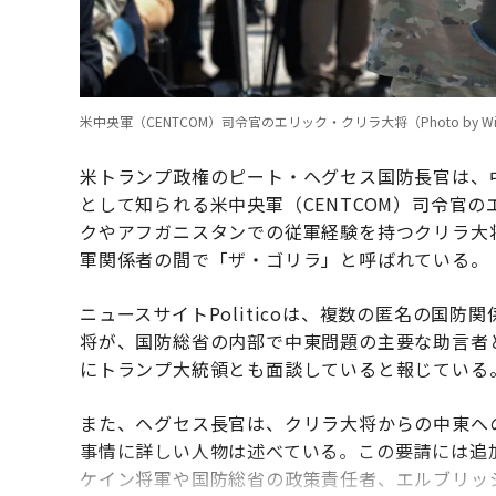
米中央軍（CENTCOM）司令官のエリック・クリラ大将（Photo by Win McN
米トランプ政権のピート・ヘグセス国防長官は、
として知られる米中央軍（CENTCOM）司令官
クやアフガニスタンでの従軍経験を持つクリラ大
軍関係者の間で「ザ・ゴリラ」と呼ばれている。
ニュースサイトPoliticoは、複数の匿名の国
将が、国防総省の内部で中東問題の主要な助言者
にトランプ大統領とも面談していると報じている
また、ヘグセス長官は、クリラ大将からの中東へ
事情に詳しい人物は述べている。この要請には追
ケイン将軍や国防総省の政策責任者、エルブリッ