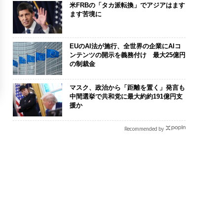
米FRBの「タカ派転換」でアジアはます
ます苦境に
EUのAI法が施行、全世界の企業にAIコ
ンテンツの開示を義務付け 最大25億円
の制裁金
マスク、政治から「距離を置く」発言も
中間選挙で共和党に最大約約191億円支
援か
Recommended by