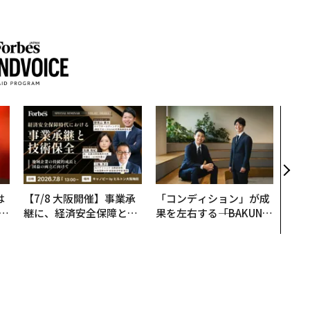
なぜ
術”
変え
月島
ショ
は
【7/8 大阪開催】事業承
「コンディション」が成
b
継に、経済安全保障とい
果を左右する――「BAKUN
r
う視点が加わるとき──
E」のTENTIALが支える
つ
経営者が問われる新たな
「挑戦者の明日」
判断軸