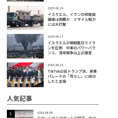
見方も
2025.06.16
イスラエル、イランの核施設
破壊は困難か ミサイル戦力
には大打撃
2025.06.17
イスラエルが開戦数日でイラ
ンを圧倒 中東のパワーバラ
ンス、湾岸戦争以上の激変
2025.06.16
TikTokの反トランプ派、軍事
パレードの「荒らし」に成功
したと主張
人気記事
2026.08.05
ドローンからロボットが降下、ウク