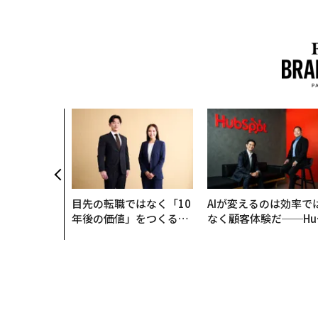
目先の転職ではなく「10
AIが変えるのは効率で
年後の価値」をつくる─
なく顧客体験だ──Hu
─アサインの長期伴走型
Spot Japanが語る「G
支援とは
ow Better」な組織の
くり方