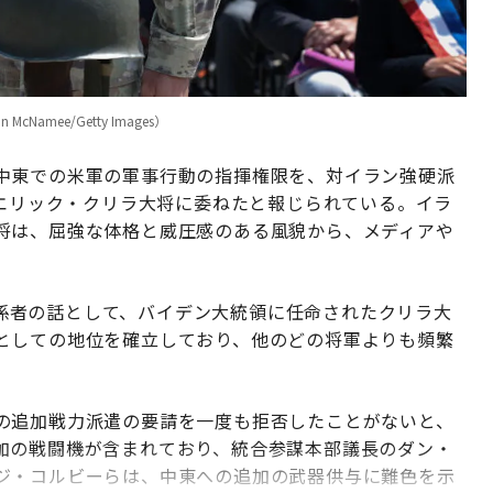
amee/Getty Images）
中東での米軍の軍事行動の指揮権限を、対イラン強硬派
のエリック・クリラ大将に委ねたと報じられている。イラ
将は、屈強な体格と威圧感のある風貌から、メディアや
防関係者の話として、バイデン大統領に任命されたクリラ大
としての地位を確立しており、他のどの将軍よりも頻繁
。
の追加戦力派遣の要請を一度も拒否したことがないと、
加の戦闘機が含まれており、統合参謀本部議長のダン・
ジ・コルビーらは、中東への追加の武器供与に難色を示