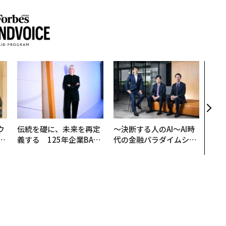
挑戦
創に
QAI
ウ
伝統を礎に、未来を再定
〜決断する人のAI〜AI時
u
義する 125年企業BAT
代の金融パラダイムシフ
─
が挑むスモークレスな未
ト、「超個別化」の核心
営
来
【MUFG×ウェルスナビ
×PwC】