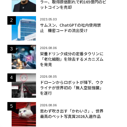
ラー、取得原価割れで約165億円のビ
ットコインを売却
2023.05.03
サムスン、ChatGPTの社内使用禁
止 機密コードの流出受け
2026.08.06
栄養ドリンク成分の定番タウリンに
「老化細胞」を除去するメカニズム
を発見
2026.08.05
ドローンからロボットが降下、ウク
ライナが世界初の「無人空挺強襲」
を遂行
2026.08.06
思わず吹き出す「かわいさ」、世界
最高のペット写真賞2026入選作品