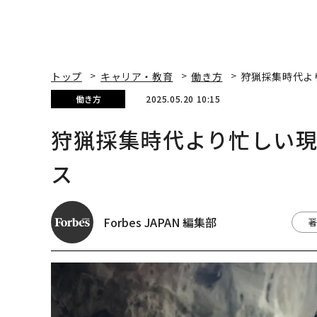
トップ
キャリア・教育
働き方
狩猟採集時代よ
働き方
2025.05.20 10:15
狩猟採集時代より忙しい
ス
Forbes JAPAN 編集部
著