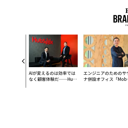
AIが変えるのは効率では
エンジニアのためのサ
なく顧客体験だ──Hub
ナ併設オフィス「Mobi
Spot Japanが語る「Gr
s Park」がオープン─
ow Better」な組織のつ
タマディックが健康経
くり方
を徹底する理由