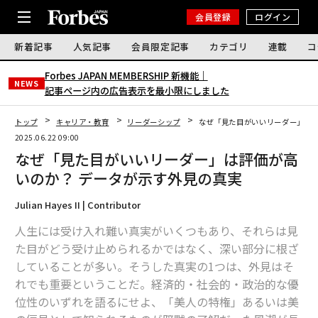
会員登録
ログイン
新着記事
人気記事
会員限定記事
カテゴリ
連載
コ
Forbes JAPAN MEMBERSHIP 新機能｜
NEWS
記事ページ内の広告表示を最小限にしました
トップ
キャリア・教育
リーダーシップ
なぜ「見た目がいいリーダー」は評
2025.06.22 09:00
なぜ「見た目がいいリーダー」は評価が高
いのか？ データが示す外見の真実
Julian Hayes II | Contributor
人生には受け入れ難い真実がいくつもあり、それらは見
た目がどう受け止められるかではなく、深い部分に根ざ
していることが多い。そうした真実の1つは、外見はそ
れでも重要ということだ。経済的・社会的・政治的な優
位性のいずれを語るにせよ、「美人の特権」あるいは美