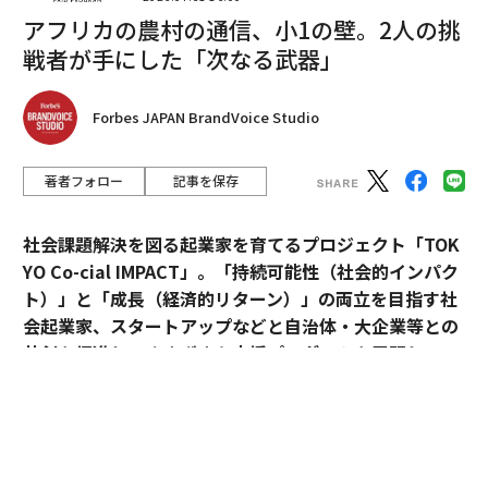
アフリカの農村の通信、小1の壁。2人の挑
戦者が手にした「次なる武器」
Forbes JAPAN BrandVoice Studio
著者フォロー
記事を保存
社会課題解決を図る起業家を育てるプロジェクト「TOK
YO Co-cial IMPACT」。
「持続可能性（社会的インパク
翻訳＝溝口慈子
ト）」と「成長（経済的リターン）」の両立を目指す社
会起業家、スタートアップなどと自治体・大企業等との
共創を促進し、さまざまな支援プログラムを展開してい
2026年9月号発売中
る。
最新号の購入はこちらから
2026年5月のデモデイでは、アクセラレーションプログ
ラムに参加したスタートアップ5社がピッチ大会形式で