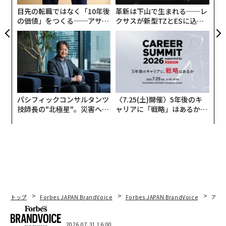
こうした結果は、外見が良い人が特別扱いされていると
目先の転職ではなく「10年後
革新は下山で生まれる──レ
いうことなのだろうか。それとも、外見は規律や存在
の価値」をつくる──アサイ
クサスが新型TZとESに込め
感、意図性、卓越性へのコミットメントといった、より
ンの長期伴走型支援とは
た「DISCOVER」の哲学
深いものを表しているのだろうか。
パシフィックコンサルタンツ
〈7.25(土)開催〉5年後のキ
技師長の"北極星"。災害への
ャリアに「戦略」はあるか。
無力感を乗り越え見つけた、
トップエグゼクティブのキャ
防災一筋20年の答え
リアに触れる1日│CAREER S
UMMIT 2026
トップ
Forbes JAPAN BrandVoice
Forbes JAPAN BrandVoice
アフ
2026.07.31 16:00