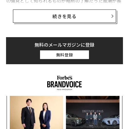
の偏見として知られるものが暗黙の了解だった風潮が長
くあった。現代では外見とリーダーシップを同列に論じ
ることは時代遅れ、あるいは不快なことのように思われ
続きを見る
るかもしれない。
私たちは、過敏な受け止めや即座の反発、意見の相違が
抗議を受けたり取り消されたりすることが多い時代に生
無料のメールマガジンに登録
きている。だが、ここに真実がある。あなたがどのよう
無料登録
に自分を見せるかは依然として重要であり、データがそ
れを裏付けている。レジュメ作成プラットフォームのSt
andOut CV（スタンドアウトCV）が今年実施した
職場調査
では、説得力のある傾向が明らかになった。自
分を非常に魅力的だと評価した人は、魅力的でないと評
価した人よりも平均1万9945ドル（約290万円）多く稼
るか
A
いでいた。さらに、最高経営責任者（CEO）の71％が、
、く
顧客
自分を10点満点中9点または10点と評価していた。これ
pa
代の
伝
は他の人の2倍以上だ。
な
「超
る
×ウ
モ