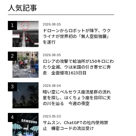
人気記事
2026.08.05
ドローンからロボットが降下、ウク
ライナが世界初の「無人空挺強襲」
を遂行
2026.08.05
ロシアの攻撃で給油所が150キロにわ
たり全滅、ウは米国の引き寄せに奔
走 全面侵攻1623日目
2026.08.04
暗い空にペルセウス座流星群の流れ
星を探し、はくちょう座を目印に天
の川を辿る 今週の夜空
2023.05.03
サムスン、ChatGPTの社内使用禁
止 機密コードの流出受け