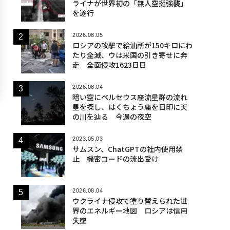
ライナが世界初の「無人空挺強襲」
を遂行
2026.08.05
ロシアの攻撃で給油所が150キロにわ
たり全滅、ウは米国の引き寄せに奔
走 全面侵攻1623日目
2026.08.04
暗い空にペルセウス座流星群の流れ
星を探し、はくちょう座を目印に天
の川を辿る 今週の夜空
2023.05.03
サムスン、ChatGPTの社内使用禁
止 機密コードの流出受け
2026.08.04
ウクライナ侵攻で塗り替えられた世
界のエネルギー地図 ロシアは信用
失墜