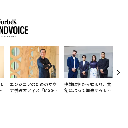
内製
ィン
ジー
代フ
0
エンジニアのためのサウ
挑戦は個から始まり、共
─
ナ併設オフィス「Mobiu
創によって加速する NOR
型
s Park」がオープン──
QAIN JAPAN 特別座談会
タマディックが健康経営
を徹底する理由