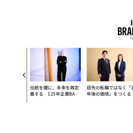
伝統を礎に、未来を再定
目先の転職ではなく「1
義する 125年企業BAT
年後の価値」をつくる
が挑むスモークレスな未
─アサインの長期伴走
来
支援とは