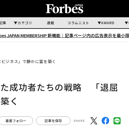
記事
カテゴリ
連載
コラムニスト
AWARD
rbes JAPAN MEMBERSHIP 新機能｜
記事ページ内の広告表示を最小
なビジネス」で静かに富を築く
けた成功者たちの戦略 「退屈
を築く
著者フォロー
記事を保存