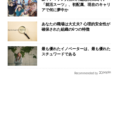
「就活スーツ」、初配属、現在のキャリ
アで何に夢中か
あなたの職場は大丈夫? 心理的安全性が
確保された組織の6つの特徴
最も優れたイノベーターは、最も優れた
化こそ、コンサルテ
「誠実さ」は競争力にな
“泊まる”を超
スチュワードである
グの本質だ レバレ
るか──WEOYモナコで
スパシオが描
ズが実践する、次世
見た、くら寿司の経営哲
日本のラグジ
ァームの全貌
学
（前編）
Recommended by