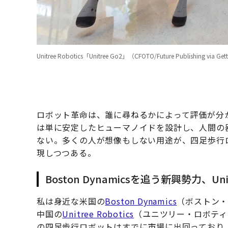
Unitree Robotics「Unitree Go2」（CFOTO/Future Publishing via Get
ロボット革命は、誰に尋ねるかによって評価が分
は単に安定したヒューマノイドを設計し、人間の
ない。多くの人が想像もしない用途が、四足歩行
現しつつある。
Boston Dynamicsを追う新興勢力、Un
私は身近な米国の
Boston Dynamics
（ボストン
中国の
Unitree Robotics
（ユニツリー・ロボティ
の四足歩行ロボットはすでに市場に出回っており