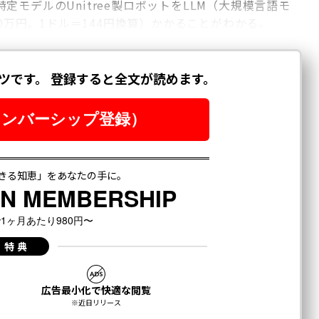
モデルのUnitree製ロボットをLLM（大規模言語モ
30万円。1ドル＝144円換算）かかることがわかる。