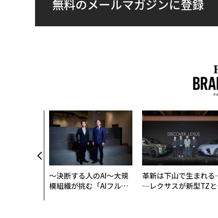
無料のメールマガジンに登録
〜決断する人のAI〜大規
革新は下山で生まれる
模組織が挑む「AIフル実
─レクサスが新型TZと
装」“使う”企業から“動
Sに込めた「DISCOVE
く”企業へ【NTTドコモ
R」の哲学
ビジネス×PwC】