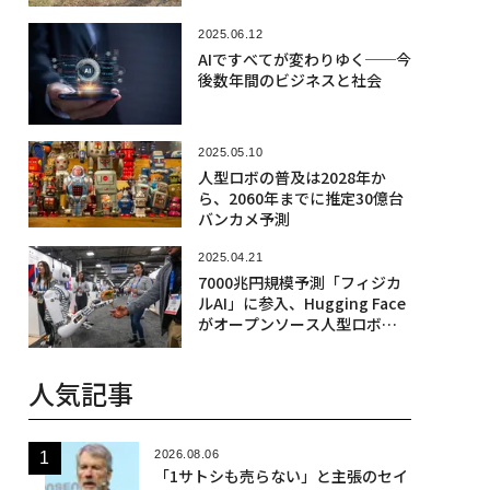
2025.06.12
AIですべてが変わりゆく──今
後数年間のビジネスと社会
2025.05.10
人型ロボの普及は2028年か
ら、2060年までに推定30億台
バンカメ予測
2025.04.21
7000兆円規模予測「フィジカ
ルAI」に参入、Hugging Face
がオープンソース人型ロボのP
ollen Robotics買収
人気記事
2026.08.06
「1サトシも売らない」と主張のセイ