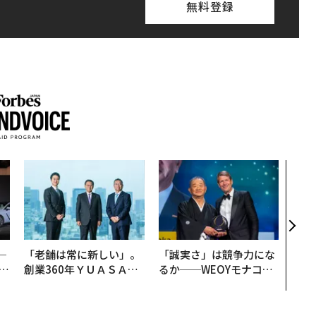
無料登録
「コ
果を左
E」
「挑
─
「老舗は常に新しい」。
「誠実さ」は競争力にな
E
創業360年ＹＵＡＳＡと
るか──WEOYモナコで
カクシンCEO田尻望が語
見た、くら寿司の経営哲
る、AIを超える人の価値
学