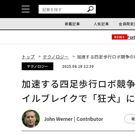
新着記事
人気記事
会員限定
Fo
NEWS
トップ
テクノロジー
加速する四足歩行ロボ競争の
テクノロジー
2025.06.18 12:30
加速する四足歩行ロボ競争
イルブレイクで「狂犬」
John Werner | Contributor
著