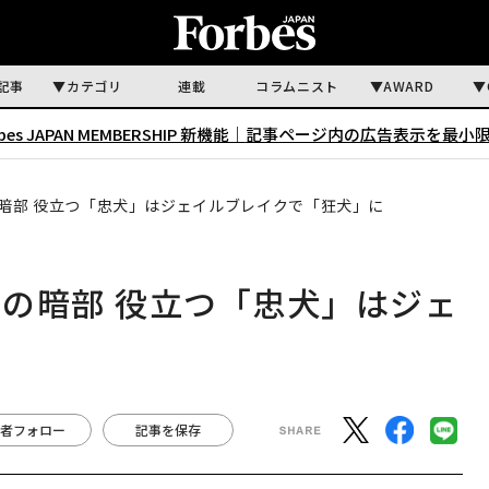
記事
カテゴリ
連載
コラムニスト
AWARD
rbes JAPAN MEMBERSHIP 新機能｜
記事ページ内の広告表示を最小
暗部 役立つ「忠犬」はジェイルブレイクで「狂犬」に
の暗部 役立つ「忠犬」はジェ
に
者フォロー
記事を保存