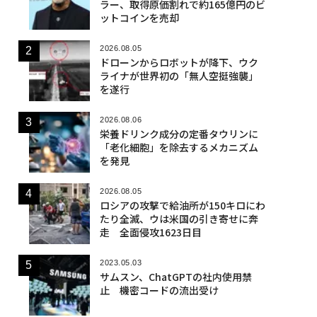
ラー、取得原価割れで約165億円のビ
ットコインを売却
2026.08.05
ドローンからロボットが降下、ウク
ライナが世界初の「無人空挺強襲」
を遂行
2026.08.06
栄養ドリンク成分の定番タウリンに
「老化細胞」を除去するメカニズム
を発見
2026.08.05
ロシアの攻撃で給油所が150キロにわ
たり全滅、ウは米国の引き寄せに奔
走 全面侵攻1623日目
2023.05.03
サムスン、ChatGPTの社内使用禁
止 機密コードの流出受け