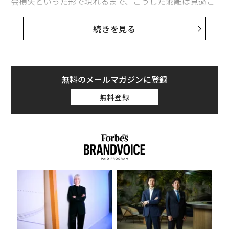
会損失といった形で現れるまで、こうした乖離は見過ご
されがちだ。
続きを見る
リーダーが気付かない、部下との「認識のズ
レ」
筆者が米ファーストフードチェーンのYum.Brands（ヤ
無料のメールマガジンに登録
ム・ブランズ）の前最高経営責任者（CEO）のデビッ
ド・ノバクにインタビューした際、ノバクは「79％の人
無料登録
が感謝されていないと感じることを理由に退職する」と
話した。
評価が中身を伴わない
ものだったり的外れだっ
たりすると、人は離れていく。誠意をもって評価しなけ
れば、最も高くつくリーダーシップの過ちのひとつにな
りかねない。
“
多くの企業でリーダーたちは好奇心やオープンな対話、
シ
グ
一貫した実績を促進する環境を作っていると本気で信じ
〜
ている。その証拠として、表彰制度や評価のメッセー
金
ジ、従業員調査などを挙げることが多い。だがこうした
個