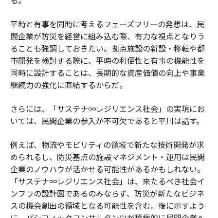
る。
平時と有事を同時に考えるフェーズフリーの発想は、民
間企業が防災を経営に組み込む際、有力な視点となりう
ることも強調しておきたい。拠点施設の新設・移転や都
市開発を検討する際に、平時の利便性と有事の機能性を
同時に設計することは、長期的な資産価値の向上や事業
継続力の強化に直結するからだ。
さらには、「サステナ∞レジリエンス社会」の実現にお
いては、民間企業の参入が不可欠であると平川は話す。
例えば、物流やモビリティの領域で新たな技術開発が求
められるし、防災基点の施設マネジメント・運用は民間
企業のノウハウが活かせる可能性があるかもしれない。
「サステナ∞レジリエンス社会」は、来たるべき社会イ
ンフラの設計図であるのみならず、防災が新たなビジネ
スの機会創出の領域となる可能性を含む。後に示すよう
に、パシフィックコンサルタンツが積極的に民間企業へ