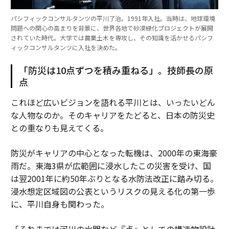
パシフィックコンサルタンツの平川了治。1991年入社。当時は、地球環境
問題への関心の高まりを背景に、世界各地で砂漠緑化プロジェクトが展開
されていた時代。大学では農業土木を専攻し、その知識を活かせるパシフ
ィックコンサルタンツに入社を決めた。
「防災は10点ずつを積み重ねる」。技師長の原
点
これほど広いビジョンを語れる平川とは、いったいどん
な人物なのか。そのキャリアをたどると、日本の防災史
との重なりも見えてくる。
防災がキャリアの中心となった転機は、2000年の東海豪
雨だ。東海3県が広範囲に浸水したこの災害を受け、国
は翌2001年に約50年ぶりとなる水防法改正に踏み切る。
浸水想定区域図の公表というリスクの見える化の第一歩
に、平川自身も関わった。
「それまでは河川の水門など『点』としての構造物設計