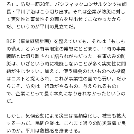
る」。防災一筋20年、パシフィックコンサルタンツ技師
長・平川了治はこう切り出す。それは企業が防災に対し
て実効性と事業性その両方を見出せてこなかったから
だ、というのが平川の見立てだ。
BCP（事業継続計画）を整えていても、それは「もしも
の備え」という有事限定の発想にとどまり、平時の事業
戦略とは切り離されて語られがちだった。有事のみの防
災は、いざという時に機能しないことが多く実効性に問
題が生じやすい。加えて、使う機会のないものへの投資
はコストと捉えられ、これが事業性の面でも弱い。だか
らこそ、防災は「行政がやるもの、与えられるもの」
で、企業にとって長く本丸になりきれなかったというの
だ。
しかし、気候変動による災害は高頻度化し、被害も拡大
する一方だ。民間企業は、これまで通りの防災意識で良
いのか。平川は危機感を滲ませる。