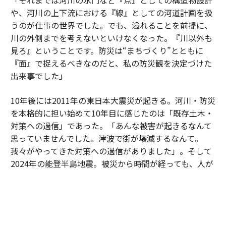
や、河川の上下流における『線』としての河道計画を扱
うのが仕事の世界でした。でも、溢れることを前提に、
川の外側までを考えないといけなくなった。『川以外も
見ろ』ということです。防災は“まちづくり”とともに
『面』で捉えるべきなのだと、私の防災観を決定づけた
出来事でした」
10年後には2011年の東日本大震災が起きる。河川・防災
を本格的に担い始めて10年目に感じたのは「既存土木・
対策への過信」であった。「あんな被害が起きるなんて
思っていませんでした。津波で街が壊滅するなんて。
我々がやってきた対策への過信がありました」。そして
2024年の能登半島地震。被災から時間が経っても、人が
戻らない地域の姿が平川の目に焼きついていった。
自身のキャリアを振り返る際、平川は「災害への悔しさ
と無力感の連続でした」と口にする。被害の深刻さは、
社会的に弱い立場にある人ほど重くのしかかるからだ。