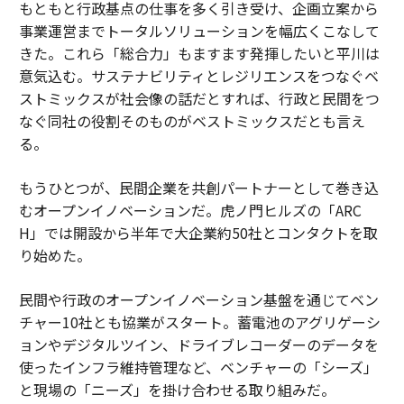
もともと行政基点の仕事を多く引き受け、企画立案から
事業運営までトータルソリューションを幅広くこなして
きた。これら「総合力」もますます発揮したいと平川は
意気込む。サステナビリティとレジリエンスをつなぐベ
ストミックスが社会像の話だとすれば、行政と民間をつ
なぐ同社の役割そのものがベストミックスだとも言え
る。
もうひとつが、民間企業を共創パートナーとして巻き込
むオープンイノベーションだ。虎ノ門ヒルズの「ARC
H」では開設から半年で大企業約50社とコンタクトを取
り始めた。
民間や行政のオープンイノベーション基盤を通じてベン
チャー10社とも協業がスタート。蓄電池のアグリゲーシ
ョンやデジタルツイン、ドライブレコーダーのデータを
使ったインフラ維持管理など、ベンチャーの「シーズ」
と現場の「ニーズ」を掛け合わせる取り組みだ。