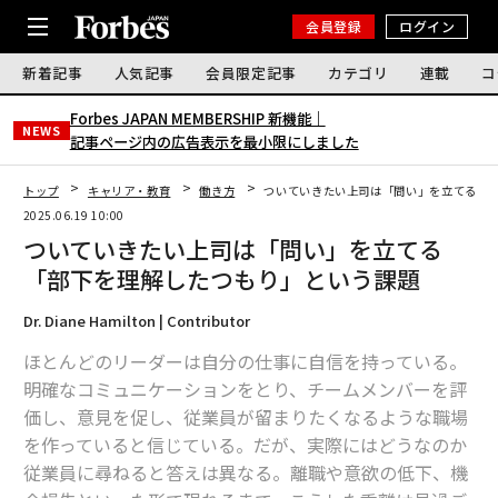
会員登録
ログイン
新着記事
人気記事
会員限定記事
カテゴリ
連載
コ
Forbes JAPAN MEMBERSHIP 新機能｜
NEWS
記事ページ内の広告表示を最小限にしました
トップ
キャリア・教育
働き方
ついていきたい上司は「問い」を立てる 「
2025.06.19 10:00
ついていきたい上司は「問い」を立てる
「部下を理解したつもり」という課題
Dr. Diane Hamilton | Contributor
ほとんどのリーダーは自分の仕事に自信を持っている。
明確なコミュニケーションをとり、チームメンバーを評
価し、意見を促し、従業員が留まりたくなるような職場
を作っていると信じている。だが、実際にはどうなのか
従業員に尋ねると答えは異なる。離職や意欲の低下、機