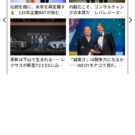
ェ
取り組みが従業員が実際に重視するものとかけ離れてい
伝統を礎に、未来を再定義す
内製化こそ、コンサルティン
る場合、それらは失敗に終わる。従業員らは自分たちが
る 125年企業BATが挑むス
グの本質だ レバレジーズが
モークレスな未来
実践する、次世代ファームの
大切にしていることに注意を払ってもらうことを望んで
全貌
いるが、リーダーは往々にしてそれが何であるかを尋ね
ないため知らない。もうひとつの問題は、選別されたフ
ィードバックにある。リーダーは耳にしたいことを伝え
てくれる人に囲まれていることが多い。すべてうまくい
っていると聞かされると、初期の警告サインを見逃しや
革新は下山で生まれる──レ
「誠実さ」は競争力になるか
すくなる。やがて認識と現実はかけ離れていき、人々は
クサスが新型TZとESに込め
──WEOYモナコで見た、く
た「DISCOVER」の哲学
ら寿司の経営哲学
それを修正しようとしなくなる。