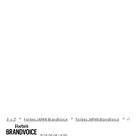
トップ
Forbes JAPAN BrandVoice
Forbes JAPAN BrandVoice
パシ
2026.08.04 16:00