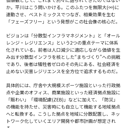
価値観として、これまで別々に語られてきたのではない
か。平川はこう問いかける。このふたつを無限大(∞)に
連動させ、ベストミックスでつなぎ、相乗効果を生む
「フェーズフリー」という発想がこの社会像の核心だ。
ビジョンは「分散型インフラマネジメント」と「オール
レンジ・レジリエンス」という2つの重点テーマに体系
化されている。前者は人口減少に適応しながら価値を生
み出す分散型インフラを核とした“まちづくり”への挑戦
であり、後者は犠牲者ゼロのその先にある、社会経済を
止めない災害レジリエンスを全方位で追求するものだ。
具体的には、庁舎や大規模スポーツ施設といった行政拠
点や企業のオフィス、商業施設といった経済拠点施設に
「賑わい」「環境配慮(ZEB)」などに加えて、「防災」
の機能を持たせ、災害時にも自立して機能する地域拠点
へと転換する。こうした拠点を地域に分散配置し、ネッ
トワーク化していくエリア開発や都市計画が想定され