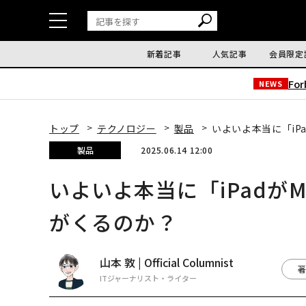
新着記事
人気記事
会員限定
Fo
NEWS
トップ
テクノロジー
製品
いよいよ本当に「iP
製品
2025.06.14 12:00
いよいよ本当に「iPadがM
がくるのか？
山本 敦 | Official Columnist
著
ITジャーナリスト・ライター