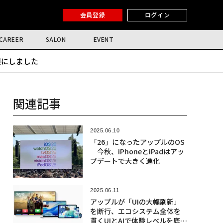
会員登録
ログイン
CAREER
SALON
EVENT
限にしました
関連記事
2025.06.10
「26」になったアップルのOS
今秋、iPhoneとiPadはアッ
プデートで大きく進化
2025.06.11
アップルが「UIの大幅刷新」
を断行、エコシステム全体を
貫くUIとAIで体験レベルを底上