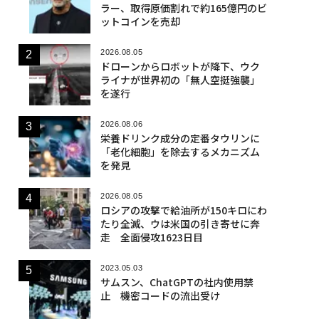
ラー、取得原価割れで約165億円のビ
ットコインを売却
2026.08.05
ドローンからロボットが降下、ウク
ライナが世界初の「無人空挺強襲」
を遂行
2026.08.06
栄養ドリンク成分の定番タウリンに
「老化細胞」を除去するメカニズム
を発見
2026.08.05
ロシアの攻撃で給油所が150キロにわ
たり全滅、ウは米国の引き寄せに奔
走 全面侵攻1623日目
2023.05.03
サムスン、ChatGPTの社内使用禁
止 機密コードの流出受け