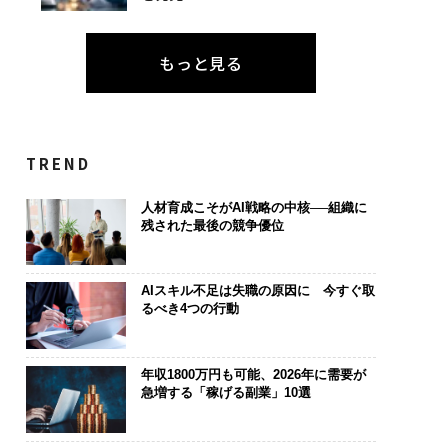
もっと見る
TREND
人材育成こそがAI戦略の中核──組織に
残された最後の競争優位
AIスキル不足は失職の原因に 今すぐ取
るべき4つの行動
年収1800万円も可能、2026年に需要が
急増する「稼げる副業」10選