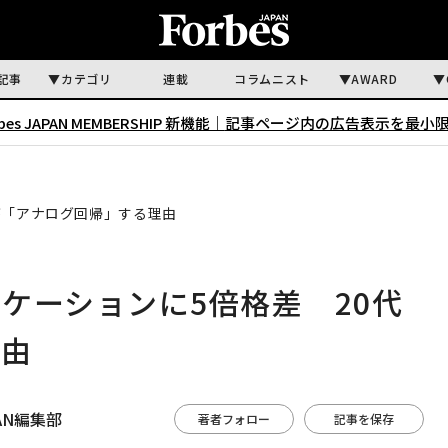
記事
カテゴリ
連載
コラムニスト
AWARD
rbes JAPAN MEMBERSHIP 新機能｜
記事ページ内の広告表示を最小
が「アナログ回帰」する理由
ケーションに5倍格差 20代
理由
APAN編集部
著者フォロー
記事を保存