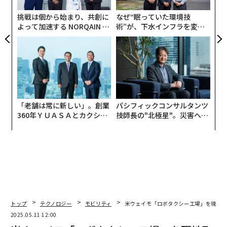
T
挑戦は個から始まり、共創に
なぜ“眠っていた環境技
よって加速する NORQAIN JA
術”が、下水インフラを変え
PAN 特別座談会
たのか──産総研×月島JFE
アクアソリューションの10年
「老舗は常に新しい」。創業
パシフィックコンサルタンツ
360年ＹＵＡＳＡとカクシン
技師長の"北極星"。災害への
CEO田尻望が語る、AIを超え
無力感を乗り越え見つけた、
る人の価値
防災一筋20年の答え
トップ
テクノロジー
モビリティ
米ウェイモ「ロボタクシー工場」を現地取
2025.05.11 12:00