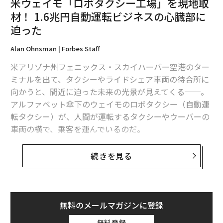
米ウェイモ「ロボタクシー工場」を現地取
材！ 1.6兆円自動運転ビジネスの心臓部に
迫った
Alan Ohnsman | Forbes Staff
米アリゾナ州フェニックス・スカイハーバー空港のター
ミナルを出て、タクシーやライドシェア車両の待合所に
向かうと、間近に迫った未来の光景が見えてくる──。
アルファベット傘下のウェイモのロボタクシー（自動運
転タクシー）が、人間が運転するタクシーやウーバーの
車両の横で、乗客を運んでいるのだ。
ウェイモのロボタクシーサービスはサンフランシスコや
続きを見る
ロサンゼルス、シリコンバレーに広がった後、最近、テ
キサス州オースティンにも進出した。中でもここフェニ
ックスは、同社が2020年に一般向けて有料サービスの提
供を最初に開始した場所だ。そして今、この街がウェイ
無料のメールマガジンに登録
モのサービスを支えるロボタクシー車両の製造拠点とな
無料登録