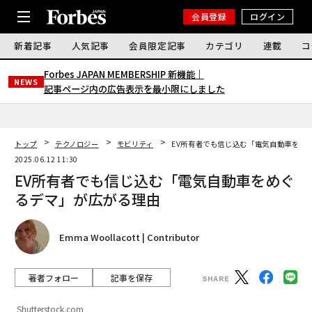
会員登録
ログイン
新着記事
人気記事
会員限定記事
カテゴリ
連載
コ
Forbes JAPAN MEMBERSHIP 新機能｜
NEWS
記事ページ内の広告表示を最小限にしました
トップ
テクノロジー
モビリティ
EV所有者でも信じ込む「電気自動車をめ
2025.06.12 11:30
EV所有者でも信じ込む「電気自動車をめぐ
るデマ」が広がる理由
Emma Woollacott | Contributor
著者フォロー
記事を保存
Shutterstock.com