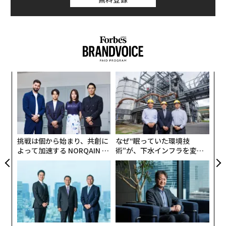
っている。
フェニックスの空港から東に約20分のアリゾナ州メサに
ある、約2万2000平方メートルの工場は、2023年10月に
開設されて以来、ロボタクシー向けの装備を搭載したジ
ャガーの電動SUVを、毎日数台生産している。
〜
金
個
〜
ェ
織
う
T
挑戦は個から始まり、共創に
なぜ“眠っていた環境技
よって加速する NORQAIN JA
術”が、下水インフラを変え
PAN 特別座談会
たのか──産総研×月島JFE
アクアソリューションの10年