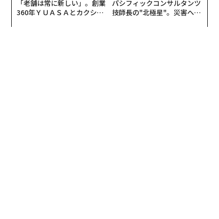
「老舗は常に新しい」。創業
パシフィックコンサルタンツ
360年ＹＵＡＳＡとカクシン
技師長の"北極星"。災害への
CEO田尻望が語る、AIを超え
無力感を乗り越え見つけた、
る人の価値
防災一筋20年の答え
編集＝上田裕資
2026年9月号発売中