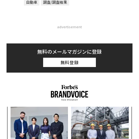
自動車
調査/調査結果
advertisement
無料のメールマガジンに登録
無料登録
〜
金
個
〜
ェ
織
う