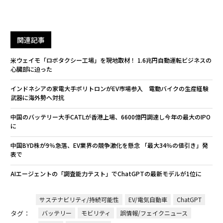
関連記事
米ウェイモ「ロボタクシー工場」を現地取材！ 1.6兆円自動運転ビジネスの
心臓部に迫った
インドネシアの家電大手ポリトロンがEV市場参入 電動バイクの生産経験
武器に海外勢へ対抗
中国のバッテリー大手CATLが香港上場、6600億円調達し今年の最大のIPO
に
中国BYD株が9％急落、EV業界の競争激化を懸念 「最大34％の値引き」発
表で
AIエージェントの「調査能力テスト」でChatGPTの最新モデルが1位に
サステナビリティ/持続可能性
EV/電気自動車
ChatGPT
タグ：
バッテリー
モビリティ
誤情報/フェイクニュース