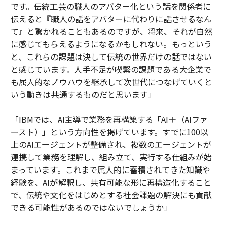
です。伝統工芸の職人のアバター化という話を関係者に
伝えると『職人の話をアバターに代わりに話させるなん
て』と驚かれることもあるのですが、将来、それが自然
に感じてもらえるようになるかもしれない。もっという
と、これらの課題は決して伝統の世界だけの話ではない
と感じています。人手不足が喫緊の課題である大企業で
も属人的なノウハウを継承して次世代につなげていくと
いう動きは共通するものだと思います」
「IBMでは、AI主導で業務を再構築する「AI＋（AIファ
ースト）」という方向性を掲げています。すでに100以
上のAIエージェントが整備され、複数のエージェントが
連携して業務を理解し、組み立て、実行する仕組みが始
まっています。これまで属人的に蓄積されてきた知識や
経験を、AIが解釈し、共有可能な形に再構造化すること
で、伝統や文化をはじめとする社会課題の解決にも貢献
できる可能性があるのではないでしょうか」