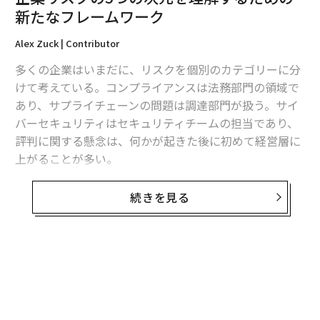
新たなフレームワーク
Alex Zuck | Contributor
多くの企業はいまだに、リスクを個別のカテゴリーに分
けて考えている。コンプライアンスは法務部門の領域で
あり、サプライチェーンの問題は調達部門が扱う。サイ
バーセキュリティはセキュリティチームの担当であり、
評判に関する懸念は、何かが起きた後に初めて経営層に
上がることが多い。
しかし現実には、ビジネスはそのようには動いていな
続きを見る
い。所有構造、サプライヤー、物流ネットワーク、金融
関係、世間の認識、規制上のエクスポージャー、事業継
続性——これらはすべて相互に影響し合っている。ある
領域での混乱が、その領域内にとどまることは稀であ
る。
長い間、組織はこれを実務上の限界として受け入れてき