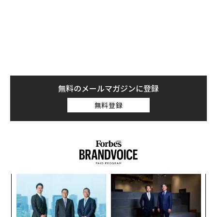
た。動く要素の数があまりにも多く、人間のチームが継
続的に監視し、有意義な形で結びつけるには限界があっ
たためである。
変化したのは、これらの関係性が変化していく様子を観
察できるようになったことだ。AIと、継続的に更新され
る商用データ、そして大規模な企業関係マッピングが組
無料のメールマガジンに登録
み合わさることで、相互につながる企業や市場をリスク
無料登録
がどのように伝播していくかを、これまで実現が難しか
った可視性の水準で追跡できるようになった。
この視野の広がりにより、リスクに対する理解のあり方
も変わる。AI時代における企業リスクを理解するための
より包括的なフレームワークは、以下の5つの次元から
始まる。
“
オ
ジ
1. 事業体とアイデンティティのリスク
A
顧客