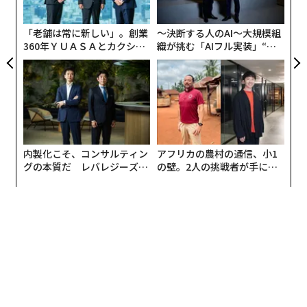
最初の問いは基礎的なものだ。自社が取引している相手
pa
を把握しているか。
な
「老舗は常に新しい」。創業
〜決断する人のAI〜大規模組
360年ＹＵＡＳＡとカクシン
織が挑む「AIフル実装」“使
企業のアイデンティティを確立することは一見単純に聞
CEO田尻望が語る、AIを超え
う”企業から“動く”企業へ【N
る人の価値
TTドコモビジネス×PwC】
こえるが、現代の商取引の実態を考慮し始めると事情は
変わる。企業の所有者は変わる。ペーパーカンパニーは
実質的所有者を見えにくくする。不正な企業が正規の企
業を模倣する。記録は法域やデータソースをまたいで分
断されている。
内製化こそ、コンサルティン
アフリカの農村の通信、小1
グの本質だ レバレジーズが
の壁。2人の挑戦者が手にし
事業体とアイデンティティのリスクとは、法的存在、所
実践する、次世代ファームの
た「次なる武器」
有、支配、権限を確信をもって確立するプロセスであ
全貌
る。これはKYC(顧客確認)やKYB(事業者確認)のプロセ
ス、サプライヤー検証、さらに近年では組織に代わって
行動する自律型エージェントの検証を支える。以降のす
べては、この層を正しく整えることにかかっている。
2. コンプライアンスとエクスポージャーのリス