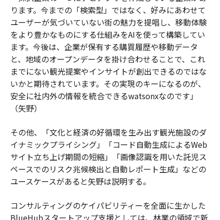
ります。今までの「検索型」ではなく、好みにあわせて
ユーザーが気づいていない街の魅力を提唱し、移動体験
をより豊かなものにする仕組みをAIを使って構築してい
ます。今後は、企業が保有する購買履歴や移動データ
と、地域のオープンデータを掛け合わせることで、これ
までにない観光提案やインサイトが創出できるのではな
いかと期待されています。その実現のキーになるのが、
安全に社内外の情報を統合できるwatsonxなのです」
（矢野）
その他、「文化と経済の好循環を生み出す観光施設のダ
イナミックプライシング」「コード自動生成によるWeb
サイト立ち上げ期間の短縮」「画像認識を用いた託児ス
ペースでのリスク兆候検出と自動レポート生成」などの
ユースケースがあると矢野は説明する。
コンサルティングのケイパビリティーを全面に生かした
BlueHubスタートアップ支援としては、林業の領域で新