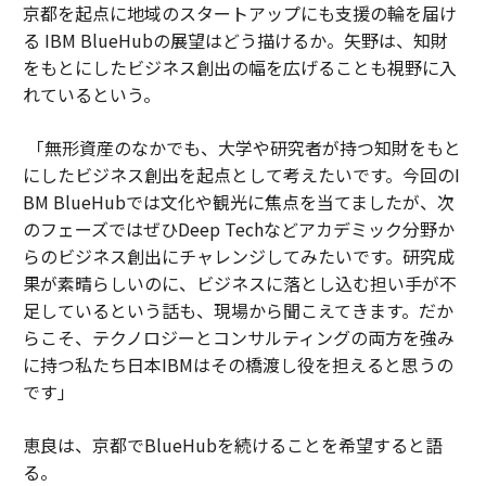
京都を起点に地域のスタートアップにも支援の輪を届け
る IBM BlueHubの展望はどう描けるか。矢野は、知財
をもとにしたビジネス創出の幅を広げることも視野に入
れているという。
「無形資産のなかでも、大学や研究者が持つ知財をもと
にしたビジネス創出を起点として考えたいです。今回のI
BM BlueHubでは文化や観光に焦点を当てましたが、次
のフェーズではぜひDeep Techなどアカデミック分野か
らのビジネス創出にチャレンジしてみたいです。研究成
果が素晴らしいのに、ビジネスに落とし込む担い手が不
足しているという話も、現場から聞こえてきます。だか
らこそ、テクノロジーとコンサルティングの両方を強み
に持つ私たち日本IBMはその橋渡し役を担えると思うの
です」
恵良は、京都でBlueHubを続けることを希望すると語
る。