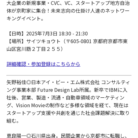
大企業の新規事業・CVC、VC、スタートアップ地方自治
体が京町家に集合！未来志向の仕掛け人達のネットワー
キングイベント。
【日時】2025年7月3日 18:30 - 21:30
【場所】サイツキョウト（〒605-0801 京都府京都市東
山区宮川筋２丁目２５５）
詳細確認・参加登録はこちらから
矢野裕佳◎日本アイ・ビー・エム株式会社 コンサルティ
ング事業本部 Future Design Lab所属。新卒でIBMに入
社後、営業、製造・流通・自動車領域のマーケティン
グ、Vision Movieの制作など多様な領域を経て、現在は
スタートアップ支援や共創を通じた社会課題解決に取り
組む。
恵良陽一◎石川県出身。民間企業から京都市に転職し、