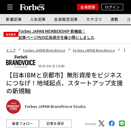
会員登録
ログイン
新着記事
人気記事
会員限定記事
カテゴリ
連載
コ
Forbes JAPAN MEMBERSHIP 新機能｜
NEWS
記事ページ内の広告表示を最小限にしました
トップ
Forbes JAPAN BrandVoice
Forbes JAPAN BrandVoice
【日
2025.06.25 16:00
【日本IBMと京都市】無形資産をビジネス
につなげ！地域起点、スタートアップ支援
の新規軸
Forbes JAPAN BrandVoice Studio
著者フォロー
記事を保存