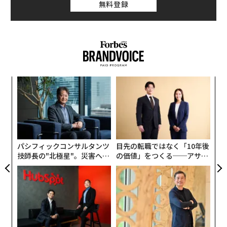
無料登録
内
グ
実
“
全
オ
ジ
パシフィックコンサルタンツ
目先の転職ではなく「10年後
技師長の"北極星"。災害への
の価値」をつくる──アサイ
無力感を乗り越え見つけた、
ンの長期伴走型支援とは
防災一筋20年の答え