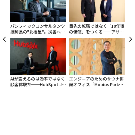
実
う。
“
全
オ
ジ
パシフィックコンサルタンツ
目先の転職ではなく「10年後
技師長の"北極星"。災害への
の価値」をつくる──アサイ
無力感を乗り越え見つけた、
ンの長期伴走型支援とは
防災一筋20年の答え
AIが変えるのは効率ではなく
エンジニアのためのサウナ併
顧客体験だ──HubSpot Ja
設オフィス「Mobius Park」
panが語る「Grow Better」
がオープン──タマディック
な組織のつくり方
が健康経営を徹底する理由