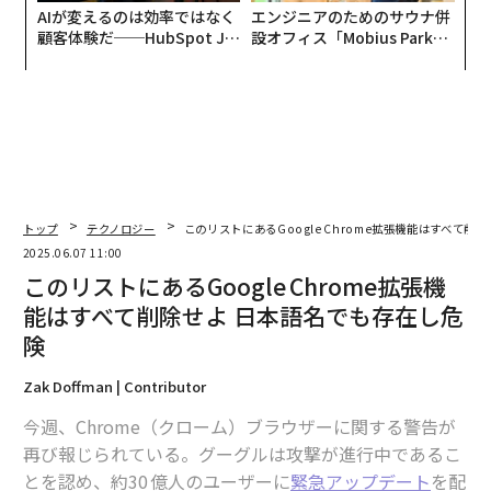
AIが変えるのは効率ではなく
エンジニアのためのサウナ併
顧客体験だ──HubSpot Ja
設オフィス「Mobius Park」
panが語る「Grow Better」
がオープン──タマディック
な組織のつくり方
が健康経営を徹底する理由
トップ
テクノロジー
このリストにあるGoogle Chrome拡張機能はすべて削
2025.06.07 11:00
このリストにあるGoogle Chrome拡張機
能はすべて削除せよ 日本語名でも存在し危
険
Zak Doffman | Contributor
今週、Chrome（クローム）ブラウザーに関する警告が
再び報じられている。グーグルは攻撃が進行中であるこ
とを認め、約30 億人のユーザーに
緊急アップデート
を配