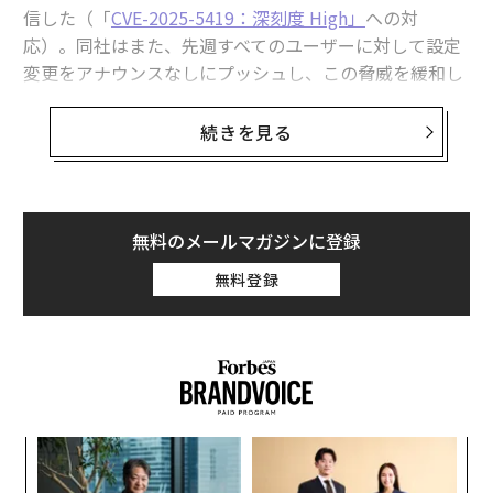
信した（「
CVE-2025-5419：深刻度 High」
への対
応）。同社はまた、先週すべてのユーザーに対して設定
変更をアナウンスなしにプッシュし、この脅威を緩和し
たことも明らかにした。
続きを見る
Chrome拡張機能の振りをして、攻撃者の「号
令」があるまで潜伏を続ける
その一方で、イスラエルの
LayerX Security
はまったく性
無料のメールマガジンに登録
質の異なる静かな脅威を警告している。同社は、Chrom
eやEdgeのブラウザー拡張機能として動作する、軽量な
無料登録
セキュリティソリューションを開発・提供している。
LayerX Securityによると、「悪意あるスリーパー（潜伏
者）エージェント拡張機能のネットワーク」が確認され
ており、これらは「同一人物または同一グループが開発
したと見られ、無防備なユーザーのコンピューター上で
内
悪意のコードを実行する『号令』を待っている」とい
グ