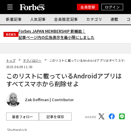
会員登録
ログイン
新着記事
人気記事
会員限定記事
カテゴリ
連載
コ
Forbes JAPAN MEMBERSHIP 新機能｜
NEWS
記事ページ内の広告表示を最小限にしました
トップ
テクノロジー
このリストに載っているAndroidアプリはすべてスマホ
2025.06.09 11:30
このリストに載っているAndroidアプリは
すべてスマホから削除せよ
Zak Doffman | Contributor
著者フォロー
記事を保存
Shutterstock