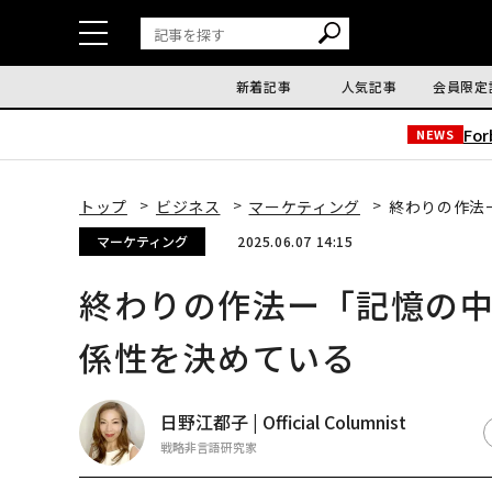
新着記事
人気記事
会員限定
Fo
NEWS
トップ
ビジネス
マーケティング
終わりの作法
マーケティング
2025.06.07 14:15
終わりの作法ー「記憶の
係性を決めている
日野江都子 | Official Columnist
戦略非言語研究家