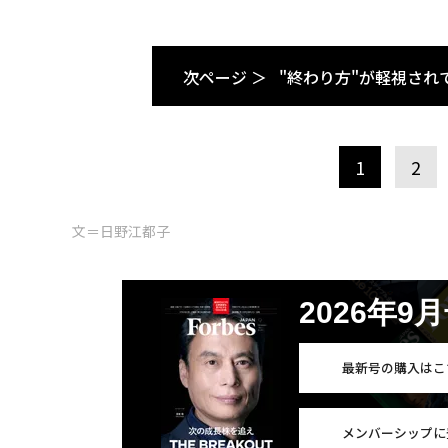
次ページ ＞
"終わり方"が軽視され
1
2
文＝日野江都子
2026年9
最新号の購入はこ
メンバーシップに