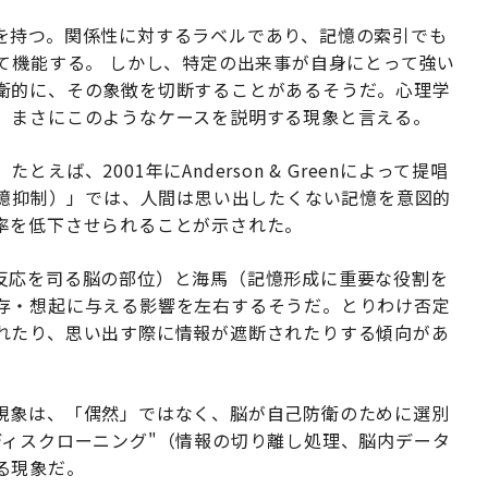
を持つ。関係性に対するラベルであり、記憶の索引でも
て機能する。 しかし、特定の出来事が自身にとって強い
衛的に、その象徴を切断することがあるそうだ。心理学
、まさにこのようなケースを説明する現象と言える。
ば、2001年にAnderson & Greenによって提唱
意図的記憶抑制）」では、人間は思い出したくない記憶を意図的
率を低下させられることが示された。
反応を司る脳の部位）と海馬（記憶形成に重要な役割を
存・想起に与える影響を左右するそうだ。とりわけ否定
れたり、思い出す際に情報が遮断されたりする傾向があ
現象は、「偶然」ではなく、脳が自己防衛のために選別
ディスクローニング"（情報の切り離し処理、脳内データ
る現象だ。