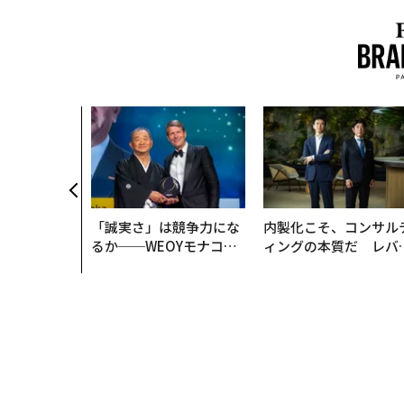
「誠実さ」は競争力にな
内製化こそ、コンサル
るか──WEOYモナコで
ィングの本質だ レバ
見た、くら寿司の経営哲
ジーズが実践する、次
学
代ファームの全貌