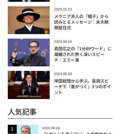
2025.01.23
メラニア夫人の「帽子」から
読みとるメッセージ：米大統
領就任式
2024.09.26
真田広之の「1分89ワード」に
凝縮された熱く深いスピー
チ：エミー賞
2024.05.09
岸田総理から学ぶ。英語スピ
ーチで「差がつく」3つのポイ
ント
人気記事
2026.08.06
「1サトシも売らない」と主張のセイ