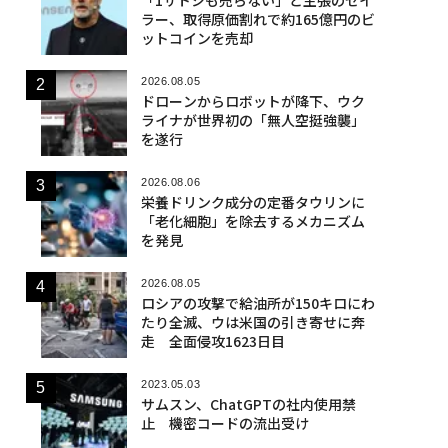
ラー、取得原価割れで約165億円のビ
ットコインを売却
2026.08.05
ドローンからロボットが降下、ウク
ライナが世界初の「無人空挺強襲」
を遂行
2026.08.06
栄養ドリンク成分の定番タウリンに
「老化細胞」を除去するメカニズム
を発見
2026.08.05
ロシアの攻撃で給油所が150キロにわ
たり全滅、ウは米国の引き寄せに奔
走 全面侵攻1623日目
2023.05.03
サムスン、ChatGPTの社内使用禁
止 機密コードの流出受け