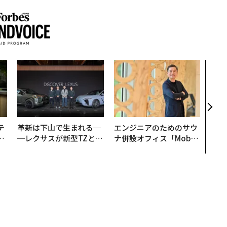
挑戦
創に
QAI
テ
革新は下山で生まれる─
エンジニアのためのサウ
レ
─レクサスが新型TZとE
ナ併設オフィス「Mobiu
世
Sに込めた「DISCOVE
s Park」がオープン──
R」の哲学
タマディックが健康経営
を徹底する理由