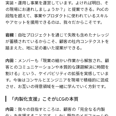
実装・運用し事業を運営しています。よければ明日、そ
の現場にお連れしましょうか？」と提案できる。PoCの
段階を超えて、事業やプロダクトに使われているスキル
やアセットを援用できるのは、我々だからこそです。
岩槻
：自社プロジェクトを通じて失敗も含めたナレッジ
が蓄積されているからこそ、顧客の社内コンテクストを
踏まえた、地に足の着いた提案ができる。
内田
：メンバーも「現業の細かい作業から解放され、顧
客とのコミュニケーションや本質的な課題解決に時間を
割ける」という、ケイパビリティの拡張を実感していま
す。今後はコンサルとエンジニアを現場で積極的に混成
させ、お互いの得意領域を一緒に学んでいく方針です。
「内製化支援」こそがLCGの本質
内田
：我々の目指すところは、顧客の「完全なる内製
化」を支援することです。しかし既存のメガファームや