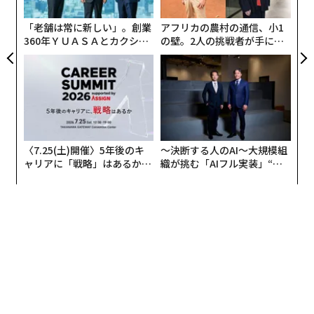
た「
「老舗は常に新しい」。創業
アフリカの農村の通信、小1
360年ＹＵＡＳＡとカクシン
の壁。2人の挑戦者が手にし
CEO田尻望が語る、AIを超え
た「次なる武器」
る人の価値
〈7.25(土)開催〉5年後のキ
〜決断する人のAI〜大規模組
ャリアに「戦略」はあるか。
織が挑む「AIフル実装」“使
トップエグゼクティブのキャ
う”企業から“動く”企業へ【N
リアに触れる1日│CAREER S
TTドコモビジネス×PwC】
UMMIT 2026