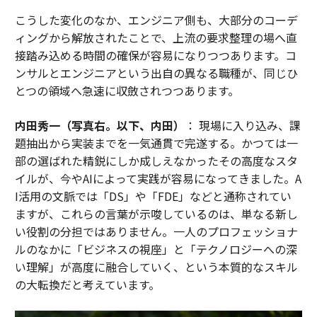
こうした変化のなか、エンジニア側も、大部分のコーデ
ィングから解放されたことで、上流の要求整理の場へ直
接踏み込める時間の確保が容易になりつつあります。コ
ンサルとエンジニアという出自の異なる職種が、同じひ
とつの領域へ急速に収斂されつつあります。
内田秀一（写真右。以下、内田）
： 現場に入り込み、課
題抽出から実装までを一気通貫で完遂する。かつては一
部の選ばれた精鋭にしか成しえなかったその高度なスタ
イルが、今やAIによって実践が容易になってきました。A
I活用の文脈では「DS」や「FDE」などと通称されてい
ますが、これらの言葉が示唆しているのは、単なる新し
い役割の分担ではありません。一人のプロフェッショナ
ルのなかに「ビジネスの視座」と「テクノロジーへの深
い理解」が高度に融合していく、という本質的なスキル
の大転換だと考えています。