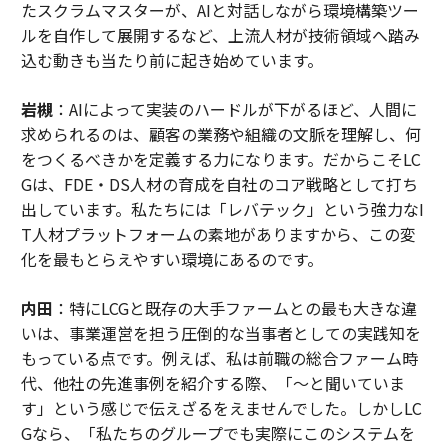
たスクラムマスターが、AIと対話しながら環境構築ツー
ルを自作して展開するなど、上流人材が技術領域へ踏み
込む動きも当たり前に起き始めています。
岩槻
：AIによって実装のハードルが下がるほど、人間に
求められるのは、顧客の業務や組織の文脈を理解し、何
をつくるべきかを定義する力になります。だからこそLC
Gは、FDE・DS人材の育成を自社のコア戦略として打ち
出しています。私たちには「レバテック」という強力なI
T人材プラットフォームの素地がありますから、この変
化を最もとらえやすい環境にあるのです。
内田
：特にLCGと既存の大手ファームとの最も大きな違
いは、事業運営を担う圧倒的な当事者としての実践知を
もっている点です。例えば、私は前職の総合ファーム時
代、他社の先進事例を紹介する際、「〜と聞いていま
す」という感じで伝えざるをえませんでした。しかしLC
Gなら、「私たちのグループでも実際にこのシステムを