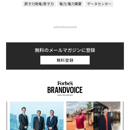
原子力発電/原子力
電力/電力需要
データセンター
advertisement
無料のメールマガジンに登録
無料登録
義す
「
むス
左右
T
革
日
ク