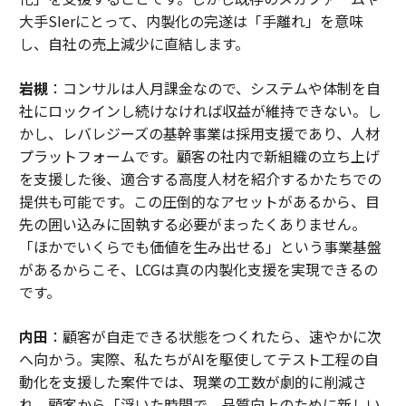
大手SIerにとって、内製化の完遂は「手離れ」を意味
し、自社の売上減少に直結します。
岩槻
：コンサルは人月課金なので、システムや体制を自
社にロックインし続けなければ収益が維持できない。し
かし、レバレジーズの基幹事業は採用支援であり、人材
プラットフォームです。顧客の社内で新組織の立ち上げ
を支援した後、適合する高度人材を紹介するかたちでの
提供も可能です。この圧倒的なアセットがあるから、目
先の囲い込みに固執する必要がまったくありません。
「ほかでいくらでも価値を生み出せる」という事業基盤
があるからこそ、LCGは真の内製化支援を実現できるの
です。
内田
：顧客が自走できる状態をつくれたら、速やかに次
へ向かう。実際、私たちがAIを駆使してテスト工程の自
動化を支援した案件では、現業の工数が劇的に削減さ
れ、顧客から「浮いた時間で、品質向上のために新しい