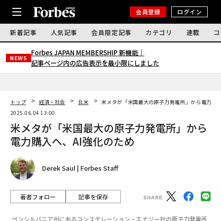
会員登録
ログイン
新着記事
人気記事
会員限定記事
カテゴリ
連載
コ
Forbes JAPAN MEMBERSHIP 新機能｜
NEWS
記事ページ内の広告表示を最小限にしました
トップ
経済・社会
北米
米メタが「米国最大の原子力発電所」から電力購入
2025.06.04 13:00
米メタが「米国最大の原子力発電所」から
電力購入へ、AI強化のため
Derek Saul | Forbes Staff
著者フォロー
記事を保存
ペンシルバニア州にあるコンステレーション・エナジー社の原子力発電所