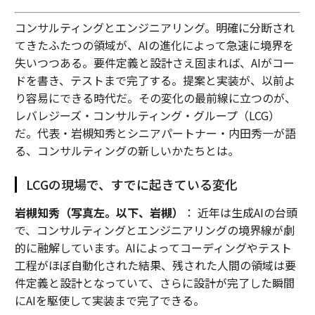
コンサルティングとエンジニアリング。明確に分断され
てきたふたつの領域が、AIの進化によって急速に境界を
失いつつある。要件定義と設計さえ固まれば、AIがコー
ドを書き、テストまで完了する。提案と実装が、以前よ
り容易にできる時代だ。その変化の最前線に立つのが、
レバレジーズ・コンサルティング・グループ（LCG）
だ。代表・岩槻知秀とシニアパートナー・内田秀一が語
る、コンサルティングの新しいかたちとは。
LCGの現場で、すでに起きている変化
岩槻知秀（写真左。以下、岩槻）
： 近年は生成AIの台頭
で、コンサルティングとエンジニアリングの境界線が劇
的に融解しています。AIによってコーディングやテスト
工程がほぼ自動化された結果、残された人間の領域は要
件定義と設計となっていて、さらに設計が完了した瞬間
にAIを駆使して実装まで完了できる。