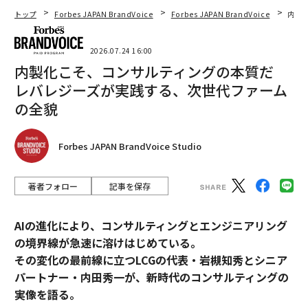
トップ
Forbes JAPAN BrandVoice
Forbes JAPAN BrandVoice
内製
2026.07.24 16:00
内製化こそ、コンサルティングの本質だ
レバレジーズが実践する、次世代ファーム
の全貌
Forbes JAPAN BrandVoice Studio
著者フォロー
記事を保存
AIの進化により、コンサルティングとエンジニアリング
の境界線が急速に溶けはじめている。
その変化の最前線に立つLCGの代表・岩槻知秀とシニア
パートナー・内田秀一が、新時代のコンサルティングの
実像を語る。