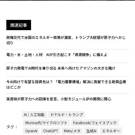
関連記事
政権交代で米国のエネルギー政策が激変、トランプ大統領が原子力へかじ
切り
電力・水・土地・人材 AIが引き起こす「資源競争」に備えよ
原子力発電でAI時代を乗り切る 未来へ向けたアマゾンの大きな賭け
今AI向けで有望な投資先は？ 「電力需要爆増」解決に貢献できる新興企業
はどこか
英首相が原子力への回帰を宣言、小型モジュール炉の開発に関心
AI / 人工知能
ドナルド・トランプ
Microsoft/マイクロソフト
Facebook/フェイスブック
タグ：
OpenAI
ChatGPT
Meta/メタ
生成AI
エネルギー