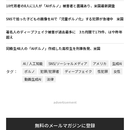
10代若者の8人に1人が「AIポルノ」被害者と面識あり、米国最新調査
SNSで拾った子どもの画像をAIで「児童ポルノ化」する犯罪が急増中 米国
著名人のディープフェイク被害が過去最多に 3カ月間で179件、はや昨年
超え
同級生48人の「AIポルノ」作成した高校生を刑事告発、米国
AI / 人工知能
SNS/ソーシャルメディア
アメリカ
生成AI
タグ：
ポルノ
犯罪/犯罪者
ディープフェイク
性犯罪
女性
動画生成AI
法律
advertisement
無料のメールマガジンに登録