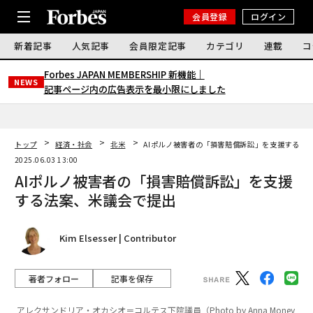
会員登録
ログイン
新着記事
人気記事
会員限定記事
カテゴリ
連載
コ
Forbes JAPAN MEMBERSHIP 新機能｜
NEWS
記事ページ内の広告表示を最小限にしました
トップ
経済・社会
北米
AIポルノ被害者の「損害賠償訴訟」を支援する法
2025.06.03 13:00
AIポルノ被害者の「損害賠償訴訟」を支援
する法案、米議会で提出
Kim Elsesser | Contributor
著者フォロー
記事を保存
アレクサンドリア・オカシオ＝コルテス下院議員（Photo by Anna Money