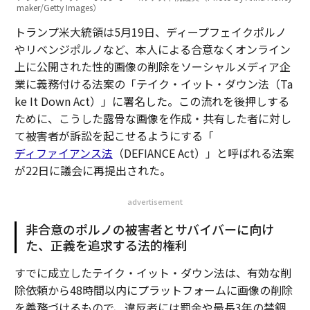
maker/Getty Images）
トランプ米大統領は5月19日、ディープフェイクポルノ
やリベンジポルノなど、本人による合意なくオンライン
上に公開された性的画像の削除をソーシャルメディア企
業に義務付ける法案の「テイク・イット・ダウン法（Ta
ke It Down Act）」に署名した。この流れを後押しする
ために、こうした露骨な画像を作成・共有した者に対し
て被害者が訴訟を起こせるようにする「
ディファイアンス法
（DEFIANCE Act）」と呼ばれる法案
が22日に議会に再提出された。
advertisement
非合意のポルノの被害者とサバイバーに向け
た、正義を追求する法的権利
すでに成立したテイク・イット・ダウン法は、有効な削
除依頼から48時間以内にプラットフォームに画像の削除
を義務づけるもので、違反者には罰金や最長3年の禁錮