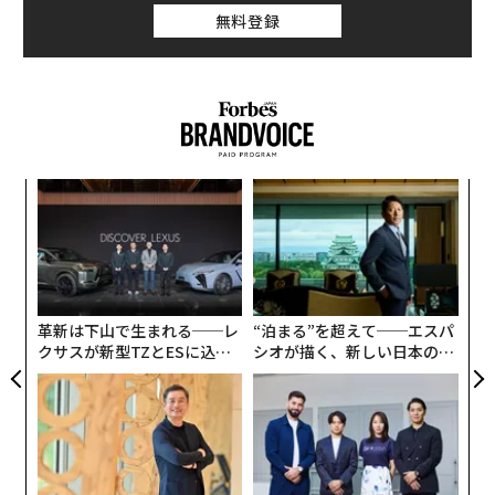
無料登録
「
変え
左右
FE
T
ィン
パ
0年
日
ズが
技
ムの
無
防
革新は下山で生まれる──レ
“泊まる”を超えて──エスパ
クサスが新型TZとESに込め
シオが描く、新しい日本のラ
た「DISCOVER」の哲学
グジュアリー（前編）