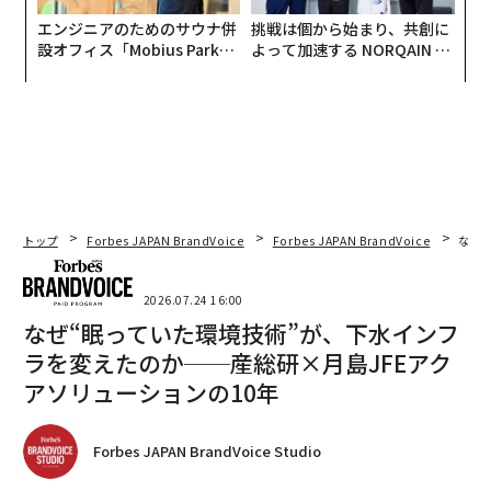
エンジニアのためのサウナ併
挑戦は個から始まり、共創に
設オフィス「Mobius Park」
よって加速する NORQAIN JA
がオープン──タマディック
PAN 特別座談会
が健康経営を徹底する理由
トップ
Forbes JAPAN BrandVoice
Forbes JAPAN BrandVoice
なぜ
2026.07.24 16:00
なぜ“眠っていた環境技術”が、下水インフ
ラを変えたのか──産総研×月島JFEアク
アソリューションの10年
Forbes JAPAN BrandVoice Studio