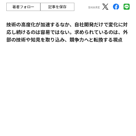
著者フォロー
記事を保存
技術の高度化が加速するなか、自社開発だけで変化に対
応し続けるのは容易ではない。求められているのは、外
部の技術や知見を取り込み、競争力へと転換する視点
だ。
産業技術総合研究所（以下、産総研）は、先端技術の研
究開発にとどまらず、企業の新規事業創出や価値向上に
貢献してきた実績を有する。本連載では、産総研と企業
の連携によって、新たな市場の創出や既存の市場拡大が
どのように実現され、事業として成果を上げてきたの
か。その共創による「社会実装」の裏側を、全7回にわ
たり紐解く。
本稿が追うのは、産総研が石炭火力という“別の目的”の
ために積み上げた燃焼研究の知見が、巡り巡って下水処