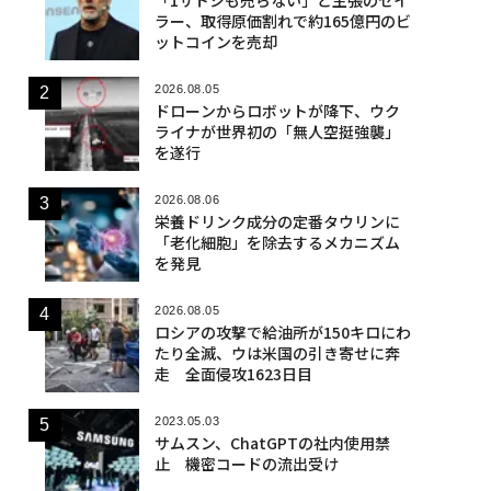
ラー、取得原価割れで約165億円のビ
ットコインを売却
2026.08.05
ドローンからロボットが降下、ウク
ライナが世界初の「無人空挺強襲」
を遂行
2026.08.06
栄養ドリンク成分の定番タウリンに
「老化細胞」を除去するメカニズム
を発見
2026.08.05
ロシアの攻撃で給油所が150キロにわ
たり全滅、ウは米国の引き寄せに奔
走 全面侵攻1623日目
2023.05.03
サムスン、ChatGPTの社内使用禁
止 機密コードの流出受け