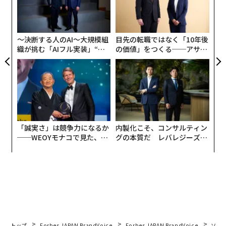
ア
束
の
た
〜決断する人のAI〜大規模組
目先の転職ではなく「10年後
織が挑む「AIフル実装」“使
の価値」をつくる──アサイ
う”企業から“動く”企業へ【N
ンの長期伴走型支援とは
TTドコモビジネス×PwC】
「誠実さ」は競争力になるか
内製化こそ、コンサルティン
──WEOYモナコで見た、く
グの本質だ レバレジーズが
ら寿司の経営哲学
実践する、次世代ファームの
全貌
トップ
Forbes JAPAN BrandVoice
Forbes JAPAN BrandVoice
ソニ