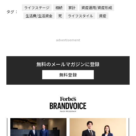
ライフステージ
相続
家計
資産運用/資産形成
タグ：
生活費/生活資金
死
ライフスタイル
資産
advertisement
無料のメールマガジンに登録
無料登録
─レ
ソ
込め
プ
─