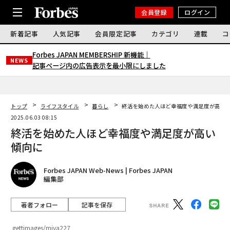
会員登録
ログイン
新着記事
人気記事
会員限定記事
カテゴリ
連載
コ
Forbes JAPAN MEMBERSHIP 新機能｜
NEWS
記事ページ内の広告表示を最小限にしました
トップ
ライフスタイル
暮らし
終活を始めた人ほど幸福度や満足度が高い
2025.06.03 08:15
終活を始めた人ほど幸福度や満足度が高い
傾向に
Forbes JAPAN Web-News | Forbes JAPAN
編集部
著者フォロー
記事を保存
gettimages/miya227