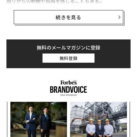
周りからの断絶や孤独を感じることもある。
もしあなたもリモートワークで孤独を感じているのであ
続きを見る
れば、それはあなただけではない。多くのリモートワー
カーが同じような苦労を経験しているのだ。Gallupの調
査によると、完全リモートで働く人の
25％が孤独を感じている
と回答している。
無料のメールマガジンに登録
無料登録
良いニュースは、リモートワークをしながら、よりつな
がりを感じ、サポートされ、充実した生活を送るための
実践的な方法があるということだ。本稿では、リモート
ワークが孤独に感じる4つの主な理由と、その状況を好
転させるためにできることを紹介しよう。
「
─
ら
パ
技
無