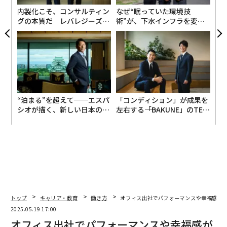
防
内製化こそ、コンサルティン
なぜ“眠っていた環境技
グの本質だ レバレジーズが
術”が、下水インフラを変え
実践する、次世代ファームの
たのか──産総研×月島JFE
全貌
アクアソリューションの10年
“泊まる”を超えて──エスパ
「コンディション」が成果を
シオが描く、新しい日本のラ
左右する――「BAKUNE」のTEN
グジュアリー（前編）
TIALが支える「挑戦者の明
日」
トップ
キャリア・教育
働き方
オフィス出社でパフォーマンスや幸福感が向
2025.05.19 17:00
オフィス出社でパフォーマンスや幸福感が