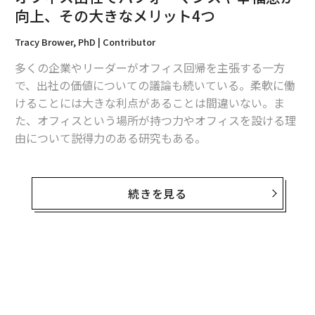
向上、その大きなメリット4つ
翻訳＝江津拓哉
Tracy Brower, PhD | Contributor
多くの企業やリーダーがオフィス回帰を主張する一方
2026年9月号発売中
で、出社の価値についての議論も続いている。柔軟に働
けることには大きな利点があることは間違いない。ま
最新号の購入はこちらから
た、オフィスという場所が持つ力やオフィスを設ける理
由について説得力のある研究もある。
メンバーシップに登録する
最高の仕事ができる場所と、チームや組織のニーズをく
みながら従業員のウェルビーイングに役立つものについ
続きを見る
ては議論する価値がある。
かなりの数の仕事が今後もオフィスとリモートの両方で
関連記事
行われ、この傾向は将来も続く可能性が高い。だが、そ
オフィス出社でパフォーマンスや幸福感が向上、その大きなメリット4つ
れでもオフィスには役割が残っており、人と組織の両方
がオフィスに戻る正当な理由もある。
60年前に予測された週14時間労働……機械化が進んでも労働時間がほぼ減