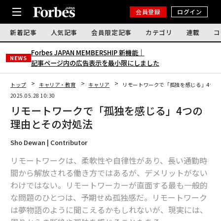
会員登録
ログイン
新着記事
人気記事
会員限定記事
カテゴリ
連載
コ
Forbes JAPAN MEMBERSHIP 新機能｜
NEWS
記事ページ内の広告表示を最小限にしました
トップ
キャリア・教育
キャリア
リモートワークで「孤独を感じる」4つの
2025.05.28 10:30
リモートワークで「孤独を感じる」4つの
理由とその対処法
Sho Dewan | Contributor
リモートワークは、柔軟性や自律性があり、長い通勤時
間から解放される働き方ではあるが、デメリットがない
わけではない。リモートワーカーが直面する最も一般的
な問題のひとつは、予期せぬ孤独感だ。リモートワーク
は夢物語のように聞こえるかもしれないが、現実には、