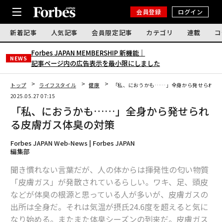
会員登録
ログイン
新着記事
人気記事
会員限定記事
カテゴリ
連載
コ
Forbes JAPAN MEMBERSHIP 新機能｜
NEWS
記事ページ内の広告表示を最小限にしました
トップ
ライフスタイル
健康
「私、におうかも……」全身から発せられる
2025.05.27 07:15
「私、におうかも……」全身から発せられ
る皮膚ガス体臭の対策
Forbes JAPAN Web-News | Forbes JAPAN
編集部
聞き慣れない言葉だが、人の体からは揮発性の匂い物質
「皮膚ガス」が発散されているらしい。ワキ、足、頭皮
などが体臭の根源と思っている人が多いが、皮膚ガスの
出所は全身だ。それは気温が摂氏24.6度を超えると気に
なり始める。またまた体臭シーズンの到来だ。皮膚ガス