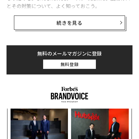
とその対策について、よく知っておこう。
「SCALP D」などのエイジングケア商品の研究開発で知
続きを見る
られるアンファーは、30代から60代の男性300人を対象
に「自分のニオイ」に関する意識調査を実施した。それ
によると、なんらかの体臭対策をしている人は9割を超
えた。
無料のメールマガジンに登録
無料登録
パシ
ソ
ラグ
プ
─
〜
束
金