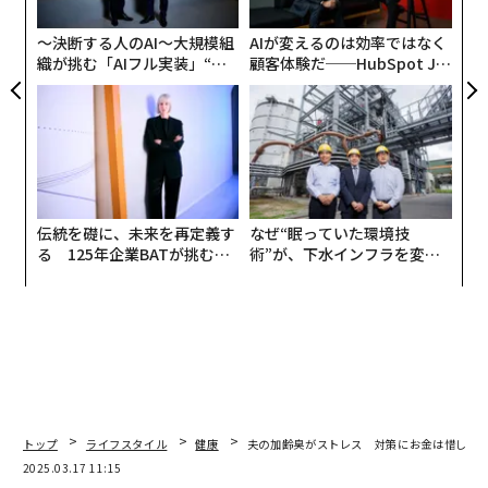
個
対策を始めたきっかけは、「自分のニオイにふと気がつ
ェ
〜決断する人のAI〜大規模組
AIが変えるのは効率ではなく
いた」という人がほぼ6割とダントツに多い。とくに、
織が挑む「AIフル実装」“使
顧客体験だ──HubSpot Ja
初夏から梅雨にかけて気になるという人が2人に1人。気
う”企業から“動く”企業へ【N
panが語る「Grow Better」
になり出すときの気温を尋ねると、平均24.6度という運
TTドコモビジネス×PwC】
な組織のつくり方
命のボーダーラインが判明した。この気温を超えると本
格的な体臭の季節に突入ということだ。きちんと対策し
たいところだが、体臭に関する知識は少々さみしい。体
臭の原因を知っている人は半数を割る。皮膚ガスのこと
伝統を礎に、未来を再定義す
なぜ“眠っていた環境技
を知っている人は2割に満たない。
る 125年企業BATが挑むス
術”が、下水インフラを変え
モークレスな未来
たのか──産総研×月島JFE
アクアソリューションの10年
トップ
ライフスタイル
健康
夫の加齢臭がストレス 対策にお金は惜しまな
2025.03.17 11:15