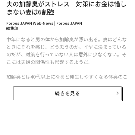
夫の加齢臭がストレス 対策にお金は惜し
まない妻は6割強
皮膚ガスは、汗や皮脂が皮膚の常在菌に分解されて発生
Forbes JAPAN Web-News | Forbes JAPAN
編集部
する揮発性有機化合物が主成分。アンモニア、脂肪酸、
アルデヒド類、硫黄化合物など独特な臭気を発する物質
中年になると男の体から加齢臭が漂い出る。妻はどんな
が含まれるということだ。夏場は薄着になるので皮膚ガ
ときにそれを感じ、どう思うのか。イヤに決まっている
スが外に出やすく、周囲に気づかれやすくなる。とくに
のだが、対策を行っていない人は意外に少なくない。そ
体がまだ暑さに慣れていない初夏は、発汗作用が不安定
こには夫婦の関係性も影響するようだ。
で皮膚ガスが出やすいとのこと。
加齢臭とは40代以上になると発生しやすくなる体臭のこ
とだが、厄介なことに体臭は自分では感じづらい。加齢
皮膚ガスの正体は？ 皮膚ガスチ
次ページ ＞
臭対策には夫婦の協力が必要だ。そこで、化粧品の企
ェックシートで対策を考えよう
続きを見る
画、製造、販売を行う青組は、40代から50代の夫がいる
既婚女性1009人を対象に夫の加齢臭に関するアンケート
1
2
調査を実施した。すると案の定、夫の加齢臭が気になる
と答えた人は、「とても気になる」が約2割、「やや気
文 ＝ 金井哲夫
になる」と合わせると6割近くにのぼった。