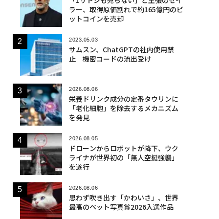
ラー、取得原価割れで約165億円のビ
ットコインを売却
2023.05.03
サムスン、ChatGPTの社内使用禁
止 機密コードの流出受け
2026.08.06
栄養ドリンク成分の定番タウリンに
「老化細胞」を除去するメカニズム
を発見
2026.08.05
ドローンからロボットが降下、ウク
ライナが世界初の「無人空挺強襲」
を遂行
2026.08.06
思わず吹き出す「かわいさ」、世界
最高のペット写真賞2026入選作品