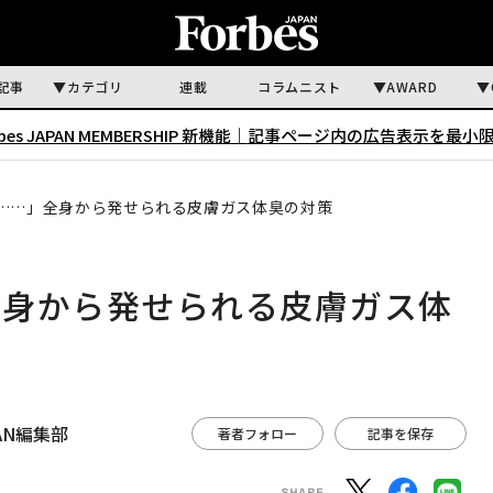
記事
カテゴリ
連載
コラムニスト
AWARD
rbes JAPAN MEMBERSHIP 新機能｜
記事ページ内の広告表示を最小
……」全身から発せられる皮膚ガス体臭の対策
全身から発せられる皮膚ガス体
APAN編集部
著者フォロー
記事を保存