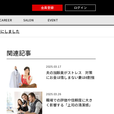
会員登録
ログイン
CAREER
SALON
EVENT
限にしました
関連記事
2025.03.17
夫の加齢臭がストレス 対策
にお金は惜しまない妻は6割強
2025.03.26
職場での評価や信頼度に大き
く影響する「上司の清潔感」