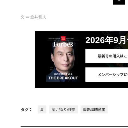
文 ＝ 金井哲夫
2026年9
最新号の購入はこ
メンバーシップに
タグ：
夏
匂い/香り/嗅覚
調査/調査結果