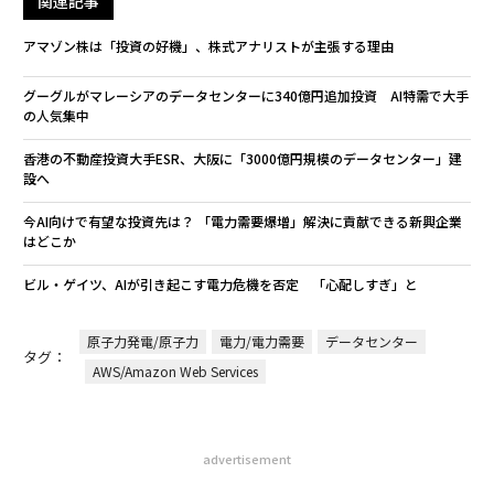
関連記事
アマゾン株は「投資の好機」、株式アナリストが主張する理由
グーグルがマレーシアのデータセンターに340億円追加投資 AI特需で大手
の人気集中
香港の不動産投資大手ESR、大阪に「3000億円規模のデータセンター」建
設へ
今AI向けで有望な投資先は？ 「電力需要爆増」解決に貢献できる新興企業
はどこか
ビル・ゲイツ、AIが引き起こす電力危機を否定 「心配しすぎ」と
原子力発電/原子力
電力/電力需要
データセンター
タグ：
AWS/Amazon Web Services
advertisement