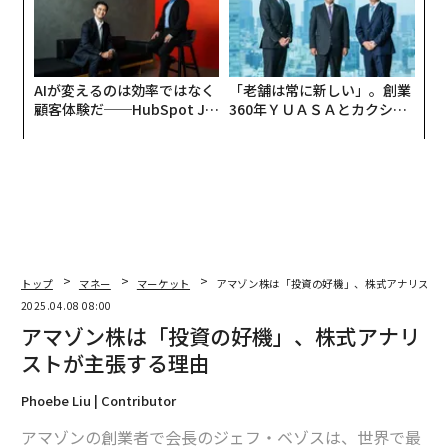
AIが変えるのは効率ではなく
「老舗は常に新しい」。創業
顧客体験だ──HubSpot Ja
360年ＹＵＡＳＡとカクシン
panが語る「Grow Better」
CEO田尻望が語る、AIを超え
な組織のつくり方
る人の価値
トップ
マネー
マーケット
アマゾン株は「投資の好機」、株式アナリスト
2025.04.08 08:00
アマゾン株は「投資の好機」、株式アナリ
ストが主張する理由
Phoebe Liu | Contributor
アマゾンの創業者で会長のジェフ・ベゾスは、世界で最