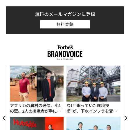
無料のメールマガジンに登録
無料登録
伝
る
モ
〜
金
個
ェ
アフリカの農村の通信、小1
なぜ“眠っていた環境技
の壁。2人の挑戦者が手にし
術”が、下水インフラを変え
た「次なる武器」
たのか──産総研×月島JFE
アクアソリューションの10年