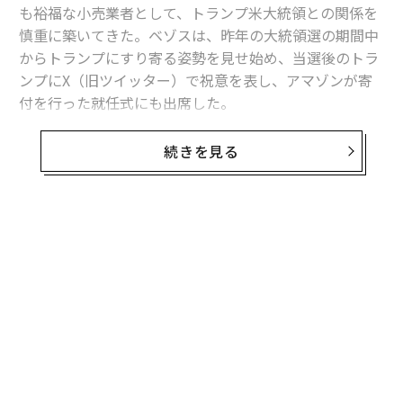
も裕福な小売業者として、トランプ米大統領との関係を
慎重に築いてきた。ベゾスは、昨年の大統領選の期間中
からトランプにすり寄る姿勢を見せ始め、当選後のトラ
ンプにX（旧ツイッター）で祝意を表し、アマゾンが寄
付を行った就任式にも出席した。
しかし、トランプ政権が4月2日に貿易相手国への相互関
続きを見る
税を発表した直後の市場で、アマゾンは明らかに「敗
者」に見える。世界最大のオンライン小売業者である同
社は、中国製品に大きく依存している。アマゾンの株価
は3日の市場で、ナスダックの下落率である6％を上回る
9％の急落となり、世界第2位の富豪であるベゾスの保有
資産は約160億ドル（約2兆3300億円）減少した。
関税が、中国からの輸入品を中心にあらゆる物のコスト
を押し上げることは明らかだ。「関税は、誰にとっても
良くないし、もちろんアマゾンにとっても良くない」
と、DAデビットソンのアナリストを務めるギル・ルリア