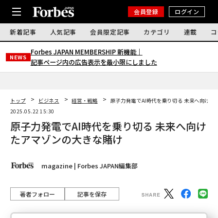
会員登録
ログイン
新着記事
人気記事
会員限定記事
カテゴリ
連載
コ
Forbes JAPAN MEMBERSHIP 新機能｜
NEWS
記事ページ内の広告表示を最小限にしました
トップ
ビジネス
経営・戦略
原子力発電でAI時代を乗り切る 未来へ向けた
2025.05.22 15:30
原子力発電でAI時代を乗り切る 未来へ向け
たアマゾンの大きな賭け
magazine | Forbes JAPAN編集部
著者フォロー
記事を保存