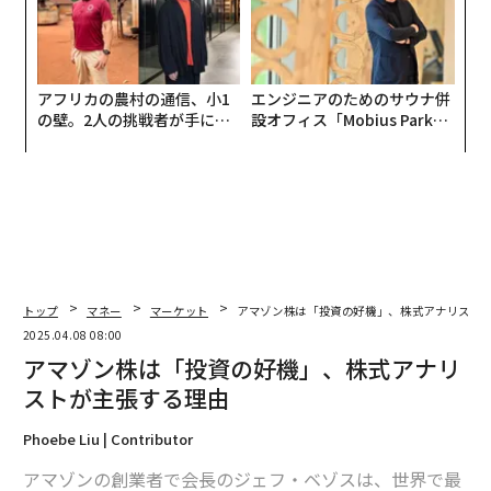
アフリカの農村の通信、小1
エンジニアのためのサウナ併
の壁。2人の挑戦者が手にし
設オフィス「Mobius Park」
た「次なる武器」
がオープン──タマディック
が健康経営を徹底する理由
トップ
マネー
マーケット
アマゾン株は「投資の好機」、株式アナリスト
2025.04.08 08:00
アマゾン株は「投資の好機」、株式アナリ
ストが主張する理由
Phoebe Liu | Contributor
アマゾンの創業者で会長のジェフ・ベゾスは、世界で最