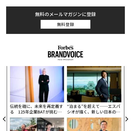
無料のメールマガジンに登録
無料登録
革
ク
た「
挑
よっ
PA
伝統を礎に、未来を再定義す
“泊まる”を超えて──エスパ
る 125年企業BATが挑むス
シオが描く、新しい日本のラ
モークレスな未来
グジュアリー（前編）