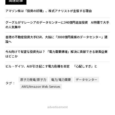
関連記事
アマゾン株は「投資の好機」、株式アナリストが主張する理由
グーグルがマレーシアのデータセンターに340億円追加投資 AI特需で大手
の人気集中
香港の不動産投資大手ESR、大阪に「3000億円規模のデータセンター」建
設へ
今AI向けで有望な投資先は？ 「電力需要爆増」解決に貢献できる新興企業
はどこか
ビル・ゲイツ、AIが引き起こす電力危機を否定 「心配しすぎ」と
原子力発電/原子力
電力/電力需要
データセンター
タグ：
AWS/Amazon Web Services
advertisement