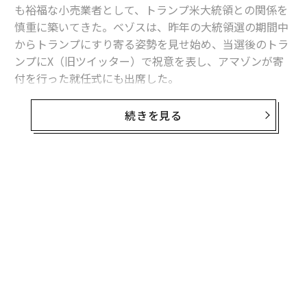
も裕福な小売業者として、トランプ米大統領との関係を
慎重に築いてきた。ベゾスは、昨年の大統領選の期間中
からトランプにすり寄る姿勢を見せ始め、当選後のトラ
ンプにX（旧ツイッター）で祝意を表し、アマゾンが寄
付を行った就任式にも出席した。
しかし、トランプ政権が4月2日に貿易相手国への相互関
続きを見る
税を発表した直後の市場で、アマゾンは明らかに「敗
者」に見える。世界最大のオンライン小売業者である同
社は、中国製品に大きく依存している。アマゾンの株価
は3日の市場で、ナスダックの下落率である6％を上回る
9％の急落となり、世界第2位の富豪であるベゾスの保有
資産は約160億ドル（約2兆3300億円）減少した。
関税が、中国からの輸入品を中心にあらゆる物のコスト
を押し上げることは明らかだ。「関税は、誰にとっても
良くないし、もちろんアマゾンにとっても良くない」
と、DAデビットソンのアナリストを務めるギル・ルリア