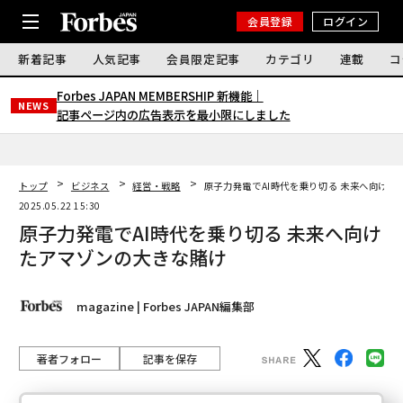
会員登録
ログイン
新着記事
人気記事
会員限定記事
カテゴリ
連載
コ
Forbes JAPAN MEMBERSHIP 新機能｜
NEWS
記事ページ内の広告表示を最小限にしました
トップ
ビジネス
経営・戦略
原子力発電でAI時代を乗り切る 未来へ向けた
2025.05.22 15:30
原子力発電でAI時代を乗り切る 未来へ向け
たアマゾンの大きな賭け
magazine | Forbes JAPAN編集部
著者フォロー
記事を保存