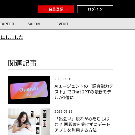
会員登録
ログイン
CAREER
SALON
EVENT
限にしました
関連記事
2025.05.15
AIエージェントの「調査能力テ
スト」でChatGPTの最新モデ
ルが1位に
2025.05.13
「出会い」疲れが心をむしば
む？ 悪影響を受けずにデート
アプリを利用する方法