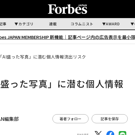
記事
カテゴリ
連載
コラムニスト
AWARD
rbes JAPAN MEMBERSHIP 新機能｜
記事ページ内の広告表示を最小
「AI盛った写真」に潜む個人情報流出リスク
I盛った写真」に潜む個人情報
APAN編集部
著者フォロー
記事を保存