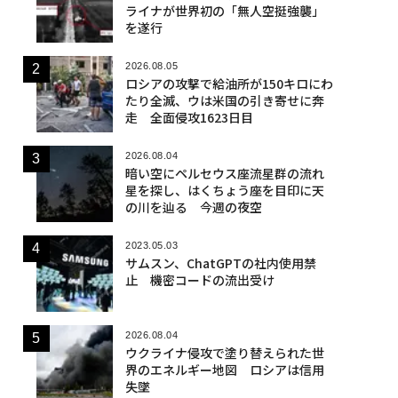
ライナが世界初の「無人空挺強襲」
を遂行
2026.08.05
ロシアの攻撃で給油所が150キロにわ
たり全滅、ウは米国の引き寄せに奔
走 全面侵攻1623日目
2026.08.04
暗い空にペルセウス座流星群の流れ
星を探し、はくちょう座を目印に天
の川を辿る 今週の夜空
2023.05.03
サムスン、ChatGPTの社内使用禁
止 機密コードの流出受け
2026.08.04
ウクライナ侵攻で塗り替えられた世
界のエネルギー地図 ロシアは信用
失墜