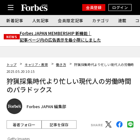
会員登録
ログイン
新着記事
人気記事
会員限定記事
カテゴリ
連載
コ
Forbes JAPAN MEMBERSHIP 新機能｜
NEWS
記事ページ内の広告表示を最小限にしました
トップ
キャリア・教育
働き方
狩猟採集時代より忙しい現代人の労働時間
2025.05.20 10:15
狩猟採集時代より忙しい現代人の労働時間
のパラドックス
Forbes JAPAN 編集部
著者フォロー
記事を保存
Getty Images