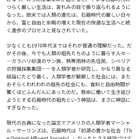
つらく厳しい生活は、哀れみの目で振り返られるように
なった。欧米では人類の進化は、石器時代の厳しい日々
から、富と自由と余暇の増えた現在の快適な生活へと続
く進歩のプロセスと見なされていた。
少なくとも1970年代まではそれが普通の理解だった。だ
がその後、今でも人類の祖先たちのように暮らす人々─
─カラハリ砂漠のサン族、熱帯雨林の先住民、シベリア
の狩猟採集集団──を人類学者が研究し、かなり異なる
結論にたどり着く。人類学者が観察した社会には、また
おそらくわれわれの祖先の社会にも、食料と自由時間が
驚くほどふんだんにあったのだ。懸命に働いて生き延び
ようとする石器時代の祖先という神話は、まさに神話に
すぎなかった。
現代の古典になった論文でアメリカの人類学者マーシャ
ル・サーリンズは、石器時代は「初源の豊かな社会（Th
e Original Affluent Society）」だったとさえ結論づけて