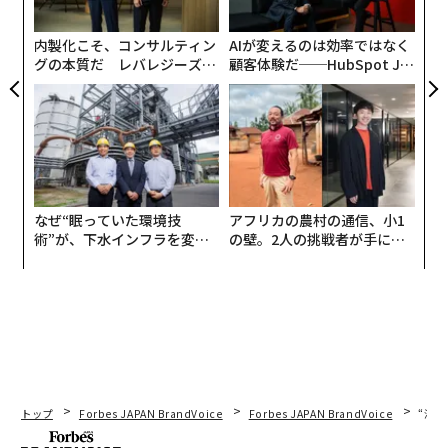
個
ェ
内製化こそ、コンサルティン
AIが変えるのは効率ではなく
グの本質だ レバレジーズが
顧客体験だ──HubSpot Ja
実践する、次世代ファームの
panが語る「Grow Better」
全貌
な組織のつくり方
なぜ“眠っていた環境技
アフリカの農村の通信、小1
術”が、下水インフラを変え
の壁。2人の挑戦者が手にし
たのか──産総研×月島JFE
た「次なる武器」
アクアソリューションの10年
トップ
Forbes JAPAN BrandVoice
Forbes JAPAN BrandVoice
“泊