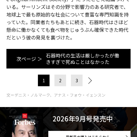
いる。サーリンズはその分野で影響力のある研究者で、
地球上で最も原始的な社会について豊富な専門知識を持
っていた。同業者たちもあとに続き、石器時代はさほど
懸命に働かなくても食べ物をじゅうぶん確保できた時代
だという彼の発見を裏づけた。
石器時代の生活は厳しかったが働
次ページ ＞
きすぎで死ぬことはなかった
1
2
3
文＝デニス・ノルマーク、アナス・フォウ・イェンスン
2026年9月号発売中
最新号の購入はこちらから