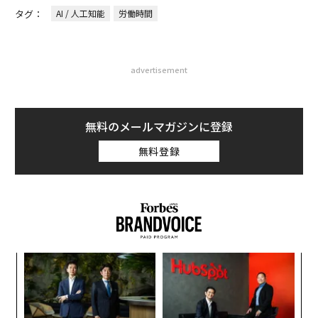
タグ：
AI / 人工知能
労働時間
advertisement
無料のメールマガジンに登録
無料登録
〜
織
う
〜
T
金