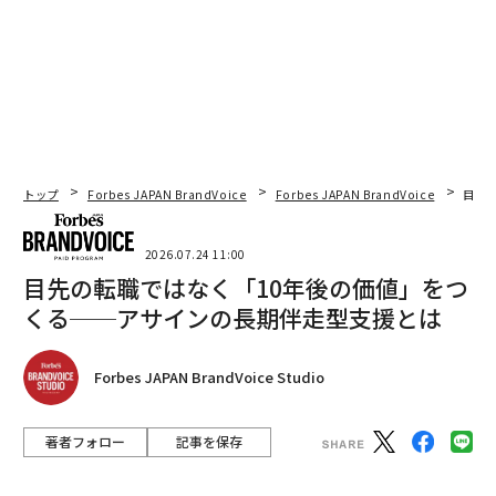
トップ
Forbes JAPAN BrandVoice
Forbes JAPAN BrandVoice
目先
2026.07.24 11:00
目先の転職ではなく「10年後の価値」をつ
くる──アサインの長期伴走型支援とは
Forbes JAPAN BrandVoice Studio
著者フォロー
記事を保存