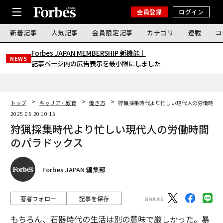
会員登録
ログイン
新着記事
人気記事
会員限定記事
カテゴリ
連載
コ
Forbes JAPAN MEMBERSHIP 新機能｜
NEWS
記事ページ内の広告表示を最小限にしました
トップ
キャリア・教育
働き方
狩猟採集時代より忙しい現代人の労働時間
2025.05.20 10:15
狩猟採集時代より忙しい現代人の労働時間
のパラドックス
Forbes JAPAN 編集部
著者フォロー
記事を保存
もちろん、石器時代の生活は別の意味で厳しかった。暴