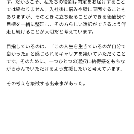
す。だからこそ、私たちの役割は内定をお届けすること
では終わりません。入社後に悩みや壁に直面することも
ありますが、そのときに立ち返ることができる価値観や
目標を一緒に整理し、その方らしい選択ができるよう伴
走し続けることが大切だと考えています。
目指しているのは、『この人生を生きているのが自分で
良かった』と感じられるキャリアを築いていただくこと
です。そのために、一つひとつの選択に納得感をもちな
がら歩んでいただけるよう支援したいと考えています」
その考えを象徴する出来事があった。
「先日、転職後の伴走面談を行った方は、当初希望して
いたポジションとは異なる役割で内定を獲得されまし
た。私は当時、ご本人の強みが最も発揮できる環境とい
う観点で企業とも丁寧に対話を重ね、そのポジションを
選択することをご提案しました。