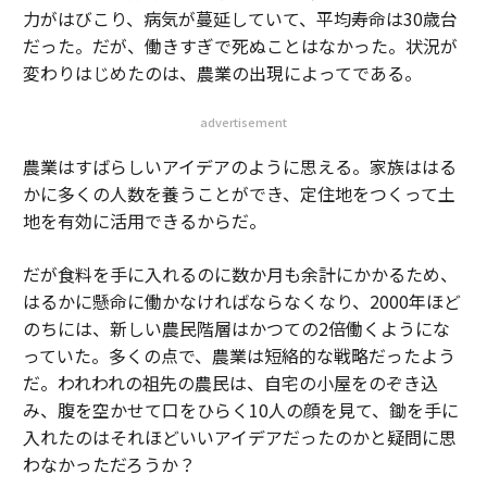
力がはびこり、病気が蔓延していて、平均寿命は30歳台
だった。だが、働きすぎで死ぬことはなかった。状況が
変わりはじめたのは、農業の出現によってである。
advertisement
農業はすばらしいアイデアのように思える。家族ははる
かに多くの人数を養うことができ、定住地をつくって土
地を有効に活用できるからだ。
だが食料を手に入れるのに数か月も余計にかかるため、
はるかに懸命に働かなければならなくなり、2000年ほど
のちには、新しい農民階層はかつての2倍働くようにな
っていた。多くの点で、農業は短絡的な戦略だったよう
だ。われわれの祖先の農民は、自宅の小屋をのぞき込
み、腹を空かせて口をひらく10人の顔を見て、鋤を手に
入れたのはそれほどいいアイデアだったのかと疑問に思
わなかっただろうか？