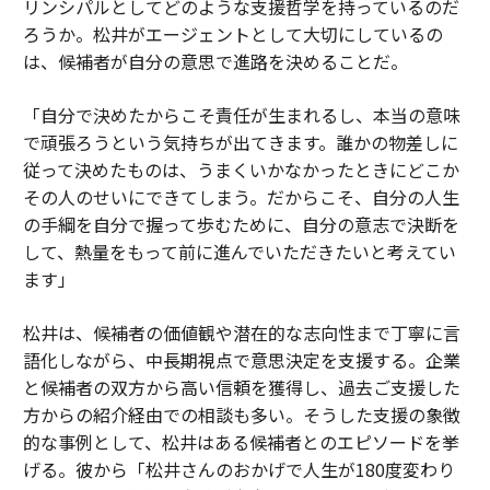
リンシパルとしてどのような支援哲学を持っているのだ
ろうか。松井がエージェントとして大切にしているの
は、候補者が自分の意思で進路を決めることだ。
「自分で決めたからこそ責任が生まれるし、本当の意味
で頑張ろうという気持ちが出てきます。誰かの物差しに
従って決めたものは、うまくいかなかったときにどこか
その人のせいにできてしまう。だからこそ、自分の人生
の手綱を自分で握って歩むために、自分の意志で決断を
して、熱量をもって前に進んでいただきたいと考えてい
ます」
松井は、候補者の価値観や潜在的な志向性まで丁寧に言
語化しながら、中長期視点で意思決定を支援する。企業
と候補者の双方から高い信頼を獲得し、過去ご支援した
方からの紹介経由での相談も多い。そうした支援の象徴
的な事例として、松井はある候補者とのエピソードを挙
げる。彼から「松井さんのおかげで人生が180度変わり