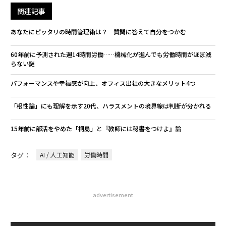
関連記事
あなたにピッタリの時間管理術は？ 質問に答えて自分をつかむ
60年前に予測された週14時間労働……機械化が進んでも労働時間がほぼ減
らない謎
パフォーマンスや幸福感が向上、オフィス出社の大きなメリット4つ
「根性論」にも理解を示す20代、ハラスメントの境界線は判断が分かれる
15年前に部活をやめた「桐島」と『教師には秘書をつけよ』論
タグ：
AI / 人工知能
労働時間
advertisement