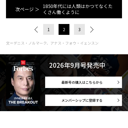
1850年代には人類はかつてなくた
次ページ ＞
くさん働くように
1
2
3
文＝デニス・ノルマーク、アナス・フォウ・イェンスン
2026年9月号発売中
最新号の購入はこちらから
メンバーシップに登録する