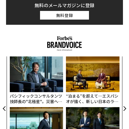
無料のメールマガジンに登録
無料登録
〜
金
個
「
ェ
3
C
る
パシフィックコンサルタンツ
“泊まる”を超えて─エスパシ
技師長の"北極星"。災害への
オが描く、新しい日本のラグ
無力感を乗り越え見つけた、
ジュアリー（中編）
防災一筋20年の答え