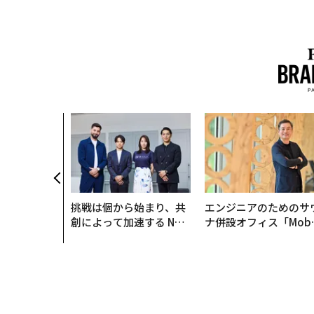
挑戦は個から始まり、共
エンジニアのためのサ
創によって加速する NOR
ナ併設オフィス「Mobi
QAIN JAPAN 特別座談会
s Park」がオープン─
タマディックが健康経
を徹底する理由