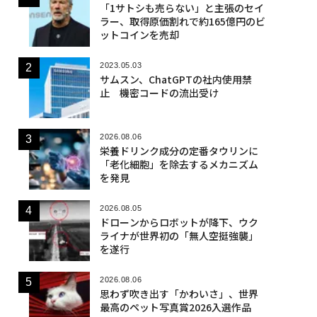
「1サトシも売らない」と主張のセイ
ラー、取得原価割れで約165億円のビ
ットコインを売却
2023.05.03
サムスン、ChatGPTの社内使用禁
止 機密コードの流出受け
2026.08.06
栄養ドリンク成分の定番タウリンに
「老化細胞」を除去するメカニズム
を発見
2026.08.05
ドローンからロボットが降下、ウク
ライナが世界初の「無人空挺強襲」
を遂行
2026.08.06
思わず吹き出す「かわいさ」、世界
最高のペット写真賞2026入選作品