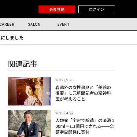
会員登録
ログイン
CAREER
SALON
EVENT
限にしました
関連記事
2022.09.28
森鷗外の女性遍歴と「美貌の
後妻」に元新聞記者の精神科
医が考えること
2025.04.22
人類発「宇宙で醸造」の清酒 1
00ml＝1.1億円で売れる━━全
額宇宙開発に寄付