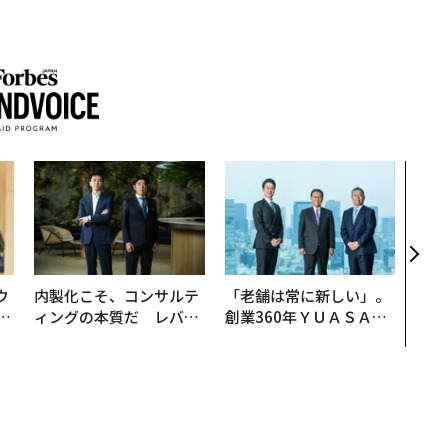
パシ
ンツ
災害
え見
年の
ウ
内製化こそ、コンサルテ
「老舗は常に新しい」。
u
ィングの本質だ レバレ
創業360年ＹＵＡＳＡと
─
ジーズが実践する、次世
カクシンCEO田尻望が語
営
代ファームの全貌
る、AIを超える人の価値