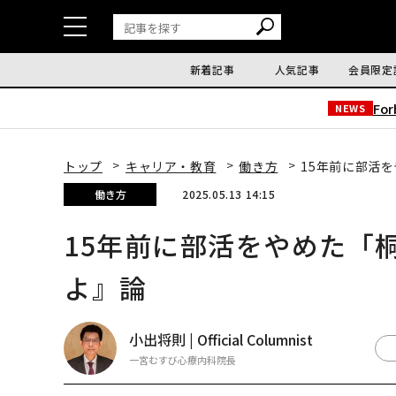
新着記事
人気記事
会員限定
Fo
NEWS
トップ
キャリア・教育
働き方
15年前に部活
働き方
2025.05.13 14:15
15年前に部活をやめた「
よ』論
小出将則 | Official Columnist
一宮むすび心療内科院長