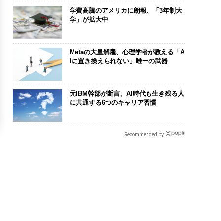
学費高騰のアメリカに朗報、「3年制大
学」が拡大中
Metaの大量解雇、心理学者が教える「A
Iに置き換えられない」唯一の武器
元IBM幹部が断言、AI時代も生き残る人
に共通する6つのキャリア習慣
Recommended by