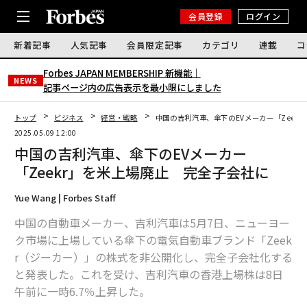
会員登録
ログイン
新着記事
人気記事
会員限定記事
カテゴリ
連載
コ
Forbes JAPAN MEMBERSHIP 新機能｜
NEWS
記事ページ内の広告表示を最小限にしました
トップ
ビジネス
経営・戦略
中国の吉利汽車、傘下のEVメーカー「Zeek
2025.05.09 12:00
中国の吉利汽車、傘下のEVメーカー
「Zeekr」を米上場廃止 完全子会社に
Yue Wang | Forbes Staff
中国の自動車メーカー、吉利汽車は5月7日、ニューヨー
ク市場に上場している傘下の電気自動車ブランド「Zeek
r（ジーカー）」の株式を非公開化し、完全子会社化する
と発表した。これを受け、吉利汽車の香港上場株は8日
午前に一時6.7％上昇した。