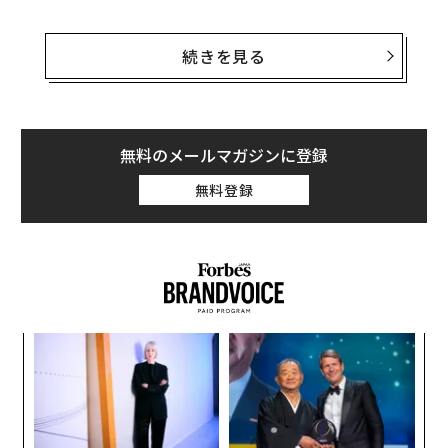
7日の証券取引所への提出書類によると、吉利汽車はジ
ーカー株の約65.7％を保有しており、残りの米国預託株
続きを見る
式（ADS）を1株あたり25.70ドルで買い取る意向だ。フ
ォーブスは、吉利汽車が支払う金額を約22億ドル（約32
00億円）と試算している。
無料のメールマガジンに登録
現在の時価総額が64億ドル（約9320億円）のジーカー
無料登録
は、今から約1年前となる2024年5月に米国で新規株式公
開（IPO）を完了させていた。アナリストは、同社の非
公開化には複数のメリットがあると考えている。シンガ
ポール拠点とするDZTリサーチのアナリスト、ケ・ヤン
によると、吉利汽車の動きは、米中間の緊張が高まる中
で、中国企業を米国市場から締め出そうとする動きに先
ア
手を打つ戦略と見られるという。
の
た
【
に
編集＝上田裕資
が