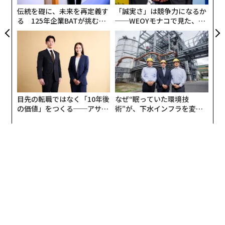
わ
伝統を礎に、未来を再定義す
「誠実さ」は競争力になるか
る 125年企業BATが挑むス
──WEOYモナコで見た、く
2026年9月号発売中
モークレスな未来
ら寿司の経営哲学
最新号の購入はこちらから
メンバーシップに登録する
目先の転職ではなく「10年後
なぜ“眠っていた環境技
の価値」をつくる──アサイ
術”が、下水インフラを変え
ンの長期伴走型支援とは
たのか──産総研×月島JFE
アクアソリューションの10年
関連記事
シャオミが支援する自動運転向け半導体「ブラックセサミ」が上場
「テスラ失墜」イーロン・マスク万策尽きたか、トランプ政権参加で米国
人の7割が否定的
ベゾスが出資するSlate Auto、「290万円」の低価格EVトラック発売へ