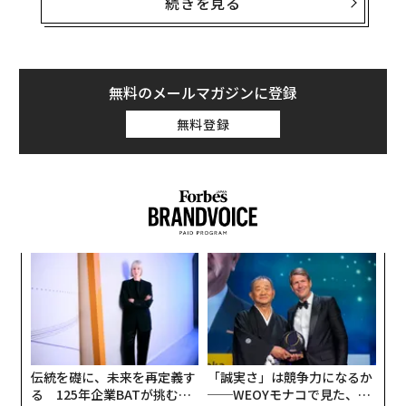
続きを見る
香港ドルから20.45香港ドルに下落した。自動車製造の
中心地である武漢に本社を置く同社は、この上場で調達
した10億香港ドル（約190億円）以上の資金を、今後5年
間の研究開発や商業化に充てると述べている。
無料のメールマガジンに登録
無料登録
2016年に設立されたブラックセサミは、これまで自動運
転向けのチップを中国のハイテク大手のバイドウや自動
車大手の吉利汽車（ジーリー）、国有自動車メーカーの
東風汽車集団、ドイツの自動車部品大手ボッシュなどを
含む85の国内外の企業に提供している。
ア
の
た
【
編集＝上田裕資
に
が
わ
伝統を礎に、未来を再定義す
「誠実さ」は競争力になるか
2026年9月号発売中
る 125年企業BATが挑むス
──WEOYモナコで見た、く