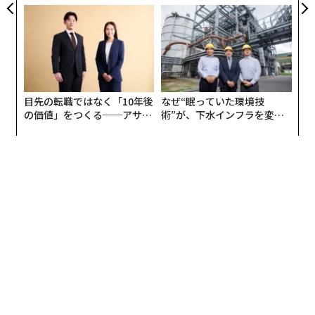
モークレスな未来
ら寿司の経営哲学
最新号の購入はこちらから
メンバーシップに登録する
目先の転職ではなく「10年後
なぜ“眠っていた環境技
の価値」をつくる──アサイ
術”が、下水インフラを変え
ンの長期伴走型支援とは
たのか──産総研×月島JFE
アクアソリューションの10年
関連記事
AIで2030年までに世界の半導体売上高は154兆円に拡大、エヌビディア牽
引
テスラ株が急反発、自動運転への期待で買い推奨多数
「ロボタクシーの勝者」米ウェイモ、競合が倒れても順調に成長する理由
テスラ、不要だと主張した自動運転用「LiDAR」を密かに大量購入