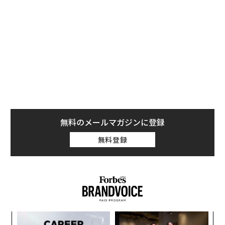
ここでは、中小企業が優秀な人材を惹きつけ、定着させ
るための5つの提案を紹介する。
1. 土台を築く
求人情報を1件出す前に、その職種に必要なのが従業員
なのか、それとも独立した業務委託契約者なのかを決め
る必要がある。それぞれコスト、管理の度合い、事務手
続きの負担において明確なトレードオフがあり、労働者
無料のメールマガジンに登録
の区分を誤ると、後に税務上や法的なトラブルを招くお
それがある。
無料登録
Block Advisors
は、そのガイド『Guide to Hiring a Cont
ractor vs. an Employee（業務委託と従業員の採用ガイ
ド）』の中で両者の実務的な違いを解説しており、意思
決定の前に一読する価値がある。従業員を採用すると決
めたら、自社が法的に受け入れ態勢を整えているか確認
挑
しよう。