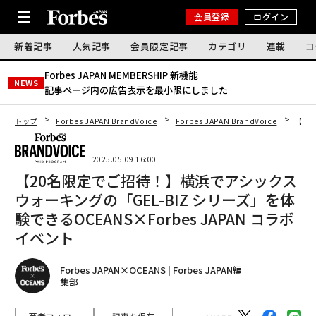
会員登録
ログイン
新着記事
人気記事
会員限定記事
カテゴリ
連載
コ
Forbes JAPAN MEMBERSHIP 新機能｜
NEWS
記事ページ内の広告表示を最小限にしました
トップ
Forbes JAPAN BrandVoice
Forbes JAPAN BrandVoice
【20
2025.05.09 16:00
【20名限定でご招待！】横浜でアシックス
ウォーキングの「GEL-BIZ シリーズ」を体
験できるOCEANS×Forbes JAPAN コラボ
イベント
Forbes JAPAN×OCEANS | Forbes JAPAN編
集部