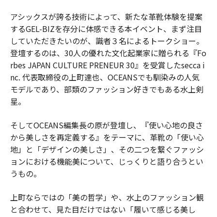
アシックスが誇る技術によって、新たな革靴体験を提案
するGEL-BIZを存分に体感できる本イベント、まず注目
していただきたいのが、識者３名によるトークショー。
登壇するのは、30人の優れた文化起業家に贈られる『Fo
rbes JAPAN CULTURE PRENEUR 30』を受賞したsecca i
nc. 代表取締役の上町達也、OCEANSでも馴染みの人気
モデルであり、部類のファッション好きでもある水上剣
星。
そしてOCEANS編集長の原が登壇し、『使い心地の良さ
から美しさを再定義する』をテーマに、革靴の「使い心
地」と「デザインの美しさ」、その二つを繋ぐファッシ
ョンにおける機能美について、じっくりと語り合うとい
うもの。
上町ならではの「美の哲学」や、水上のファッション観
と合わせて、見た目だけではない「履いて感じる美し