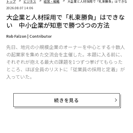
トップ
ビジネス
経営・戦略
大企業と人材採用で「札束勝負」はできない 
2026.08.07 14:06
大企業と人材採用で「札束勝負」はできな
い 中小企業が知恵で勝つ5つの方法
Rob Falzon | Contributor
先日、地元の小規模企業のオーナーを中心とする十数人
の起業家を集めた交流会を主催した。本題に入る前に、
それぞれが抱える最大の課題を1つずつ挙げてもらった
ところ、ほぼ全員のリストに「従業員の採用と定着」が
入っていた。
これは驚くべきことではない。中小企業は、より潤沢な
予算や手厚い福利厚生、専任の人事部門を抱える大企業
続きを見る
を相手に、人材獲得競争を繰り広げているからだ。しか
し、優秀な人材を採用するために、多くのスタッフや正
式な人事機能は必要ない。必要なのは、規律があり、再
現可能なプロセスだ。