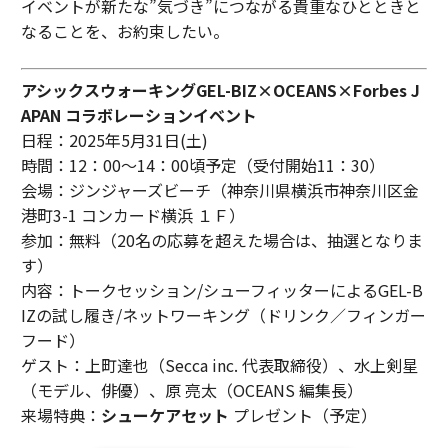
イベントが新たな”気づき”につながる貴重なひとときと
なることを、お約束したい。
アシックスウォーキングGEL-BIZ×OCEANS×Forbes J
APAN コラボレーションイベント
日程：2025年5月31日(土)
時間：12：00〜14：00頃予定（受付開始11：30）
会場：ジンジャーズビーチ（神奈川県横浜市神奈川区金
港町3-1 コンカード横浜 １Ｆ）
参加：無料（20名の応募を超えた場合は、抽選となりま
す）
内容：トークセッション/シューフィッターによるGEL-B
IZの試し履き/ネットワーキング（ドリンク／フィンガー
フード）
ゲスト：上町達也（Secca inc. 代表取締役）、水上剣星
（モデル、俳優）、原 亮太（OCEANS 編集長）
来場特典：
シューケアセット
プレゼント（予定）