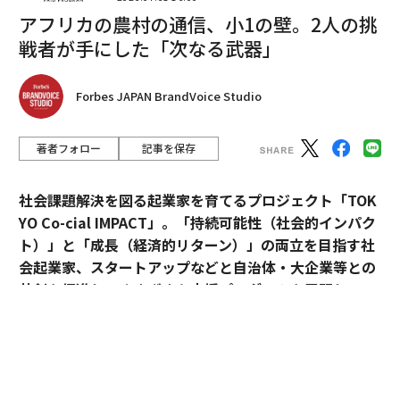
アフリカの農村の通信、小1の壁。2人の挑
戦者が手にした「次なる武器」
翻訳＝酒匂寛
Forbes JAPAN BrandVoice Studio
2026年9月号発売中
著者フォロー
記事を保存
最新号の購入はこちらから
社会課題解決を図る起業家を育てるプロジェクト「TOK
YO Co-cial IMPACT」。
「持続可能性（社会的インパク
メンバーシップに登録する
ト）」と「成長（経済的リターン）」の両立を目指す社
会起業家、スタートアップなどと自治体・大企業等との
共創を促進し、さまざまな支援プログラムを展開してい
る。
関連記事
2026年5月のデモデイでは、アクセラレーションプログ
ラムに参加したスタートアップ5社がピッチ大会形式で
週100時間労働も当たり前、「高給取り」で知られる投資銀行勤務の闇