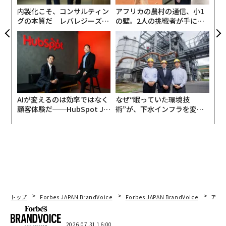
内製化こそ、コンサルティン
アフリカの農村の通信、小1
グの本質だ レバレジーズが
の壁。2人の挑戦者が手にし
実践する、次世代ファームの
た「次なる武器」
全貌
AIが変えるのは効率ではなく
なぜ“眠っていた環境技
顧客体験だ──HubSpot Ja
術”が、下水インフラを変え
panが語る「Grow Better」
たのか──産総研×月島JFE
な組織のつくり方
アクアソリューションの10年
トップ
Forbes JAPAN BrandVoice
Forbes JAPAN BrandVoice
アフ
2026.07.31 16:00