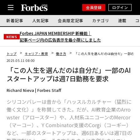
会員登録
ログイン
新着記事
人気記事
会員限定記事
カテゴリ
連載
コ
Forbes JAPAN MEMBERSHIP 新機能｜
NEWS
記事ページ内の広告表示を最小限にしました
トップ
キャリア・教育
働き方
「この人生を選んだのは自分だ」一部のAI
2025.05.11 08:00
「この人生を選んだのは自分だ」一部のAI
スタートアップは週7日勤務を要求
Richard Nieva | Forbes Staff
シリコンバレーは昔から「ハッスルカルチャー（猛烈に
働く文化）」を称賛してきた。だが、AI教育企業のArro
wster（アロースター）や、人材系ユニコーンのMercor
（マーコー）、Y Combinator支援のCorgi（コーギー）
など、一部のスタートアップは、週6日あるいは週7日の