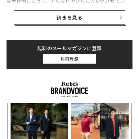
勤務体制によって、その文化をさらに先鋭化させてい
る。
続きを見る
なぜ1週間は7日なのか？ なぜ5日働いて2日休む
のか？
アロースターの
求人情報
は実にストレートだ。「この役
無料のメールマガジンに登録
職は誰にでも向いているわけではない。ほとんどの人に
は向かない」と書かれている。
無料登録
留学プログラムへの応募を支援するAIスタートアップで
あるアロースターは、成長をけん引する積極的な人材を
求めている。しかし同時に、多くの人が敬遠するであろ
う条件も明示している。すなわち、週7日勤務の要求で
ある。
パ
技
無
“
防
シ
グ