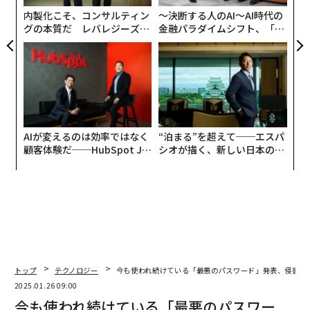
に、極めてパーソナライズされ、説得力があり、文法的
内製化こそ、コンサルティン
〜決断する人のAI〜AI時代の
にもほぼ完璧なメッセージを作成できるようになった」
グの本質だ レバレジーズが
金融パラダイムシフト、「超
実践する、次世代ファームの
個別化」の核心 【MUFG×ウ
という。
全貌
ェルスナビ×PwC】
AIが変えるのは効率ではなく
“泊まる”を超えて──エスパ
顧客体験だ──HubSpot Ja
シオが描く、新しい日本のラ
panが語る「Grow Better」
グジュアリー（前編）
な組織のつくり方
トップ
テクノロジー
今も使われ続けている「最悪のパスワード」発表、侵害さ
2025.01.26 09:00
今も使われ続けている「最悪のパスワー