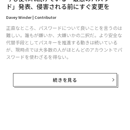
ド」発表、侵害される前にすぐ変更を
Davey Winder | Contributor
正直なところ、パスワードについて良いことを言うのは
難しい。誰もが嫌いか、大嫌いかの二択だ。より安全な
代替手段としてパスキーを推進する動きは続いている
が、現時点では大多数の人がほとんどのアカウントでパ
スワードを使わざるを得ない。
これは大きな問題であり、高速なブルートフォースパス
翻訳＝酒匂寛
ワード攻撃（特にマイクロソフトユーザーが狙われやす
続きを見る
い）、ルーターのパスワードセキュリティの不備、2要
2026年9月号発売中
素認証（2FA）のバイパス攻撃、グーグルアカウントを
利用したサインインを悪用するハッキングなどが横行し
ている。
最新号の購入はこちらから
こうした状況では、強力で安全なパスワードを使うこと
が不可欠だが、最近公開されたリストに載っているパス
メンバーシップに登録する