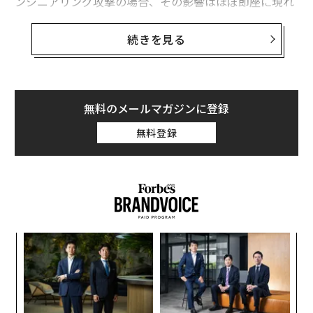
ンジニアリング攻撃の場合、その影響はほぼ即座に現れ
る。新しい報告によれば、こうした詐欺によってアカウ
ントが不正取得されるまでにかかる時間は、攻撃されて
続きを見る
からわずか1分だという。
60秒でハックされる
無料のメールマガジンに登録
AIの台頭は、サイバーセキュリティを含むほぼすべての
産業に影響を与えている。防御側はAIを活用して急速に
無料登録
進化する脅威からデータを守る体制を整える一方、攻撃
側もAIを活用して攻撃活動を行っている。こうした状況
がもっとも顕著に見られるのが、フィッシングの分野
だ。
セーフティ・ディテクティブスのリサーチャーであるシ
るか
な
プラ・サンガネリアが米国時間4月23日に発表した
、く
術
た
報告書
によれば、「ChatGPTやその他のLLM（大規模言
“
ア
語モデル）のような生成AIツールの登場により、詐欺師
オ
ジ
は正規の組織が書いたような文体を完全に模倣できる上