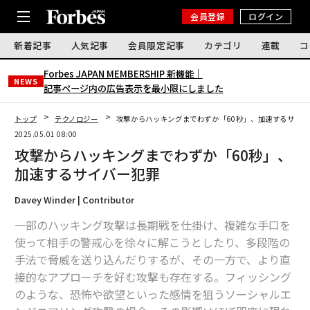
会員登録
ログイン
新着記事
人気記事
会員限定記事
カテゴリ
連載
コ
Forbes JAPAN MEMBERSHIP 新機能｜
NEWS
記事ページ内の広告表示を最小限にしました
トップ
テクノロジー
攻撃からハッキングまでわずか「60秒」、加速するサイバ
2025.05.01 08:00
攻撃からハッキングまでわずか「60秒」、
加速するサイバー犯罪
Davey Winder | Contributor
一部のハッキング攻撃は長期戦を仕掛け、複雑な手口を
使って相手の警戒心を徐々に解こうとしたり、多段階の
手法で脅威を送り込んだりするが、その一方で、より直
接的なアプローチを好む攻撃も存在する。フィッシング
のような、恐怖や欲望といった感情を狙うソーシャルエ