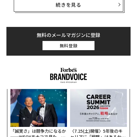
続きを見る
Pixel 10 Proに導入されるかもしれないジェスチ
ャー機能
この情報は、世界知的所有権機関（WIPO）に提出さ
無料のメールマガジンに登録
れ、
最近公開された特許
に基づいている。特許名は「Le
veraging Inactive Touchpoints For Gesture Recognitio
無料登録
n and User Interface Configuration」（ジェスチャー認
識とユーザーインターフェース設定のための非アクティ
ブタッチポイントの活用）で、スマートフォン手に持っ
ているときや画面を下向きに置いているときに、スマー
トフォンの背面がジェスチャーを検出し動作に反映する
方法を記述している。
内
グ
実
〜
全
織
う
T
「誠実さ」は競争力になるか
〈7.25(土)開催〉5年後のキ
──WEOYモナコで見た、く
ャリアに「戦略」はあるか。