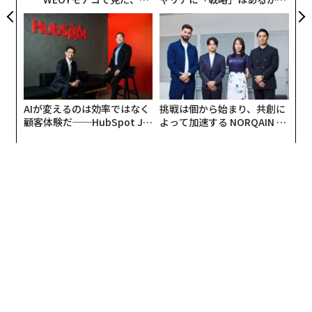
ら寿司の経営哲学
トップエグゼクティブのキャ
リアに触れる1日│CAREER S
UMMIT 2026
AIが変えるのは効率ではなく
挑戦は個から始まり、共創に
顧客体験だ──HubSpot Ja
よって加速する NORQAIN JA
panが語る「Grow Better」
PAN 特別座談会
な組織のつくり方