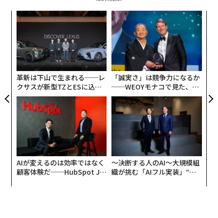
“
シ
グ
目
の
ン
革新は下山で生まれる──レ
「誠実さ」は競争力になるか
クサスが新型TZとESに込め
──WEOYモナコで見た、く
た「DISCOVER」の哲学
ら寿司の経営哲学
AIが変えるのは効率ではなく
〜決断する人のAI〜大規模組
顧客体験だ──HubSpot Ja
織が挑む「AIフル実装」“使
panが語る「Grow Better」
う”企業から“動く”企業へ【N
な組織のつくり方
TTドコモビジネス×PwC】