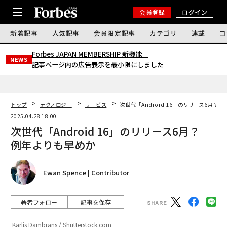
会員登録
ログイン
新着記事
人気記事
会員限定記事
カテゴリ
連載
コ
Forbes JAPAN MEMBERSHIP 新機能｜
NEWS
記事ページ内の広告表示を最小限にしました
トップ
テクノロジー
サービス
次世代「Android 16」のリリース6月？
2025.04.28 18:00
次世代「Android 16」のリリース6月？
例年よりも早めか
Ewan Spence | Contributor
著者フォロー
記事を保存
Karlis Dambrans / Shutterstock.com