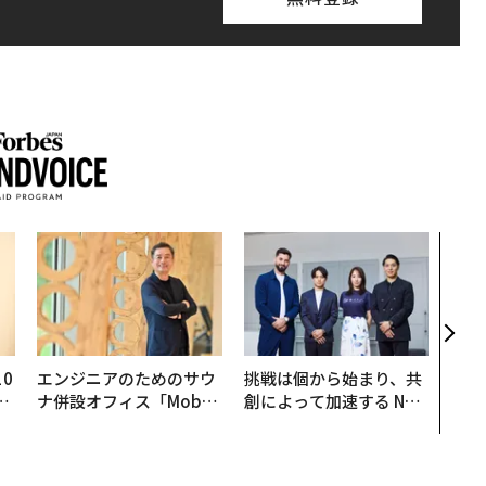
内製
ィン
ジー
代フ
0
エンジニアのためのサウ
挑戦は個から始まり、共
─
ナ併設オフィス「Mobiu
創によって加速する NOR
型
s Park」がオープン──
QAIN JAPAN 特別座談会
タマディックが健康経営
を徹底する理由