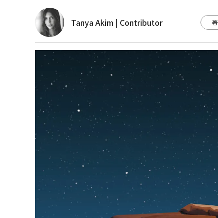
Tanya Akim | Contributor
著