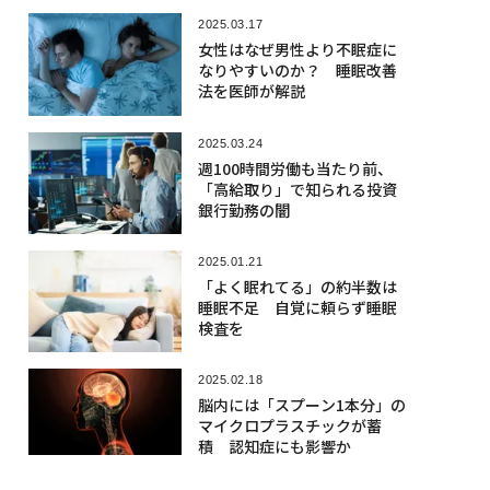
2025.03.17
女性はなぜ男性より不眠症に
なりやすいのか？ 睡眠改善
法を医師が解説
2025.03.24
週100時間労働も当たり前、
「高給取り」で知られる投資
銀行勤務の闇
2025.01.21
「よく眠れてる」の約半数は
睡眠不足 自覚に頼らず睡眠
検査を
2025.02.18
脳内には「スプーン1本分」の
マイクロプラスチックが蓄
積 認知症にも影響か