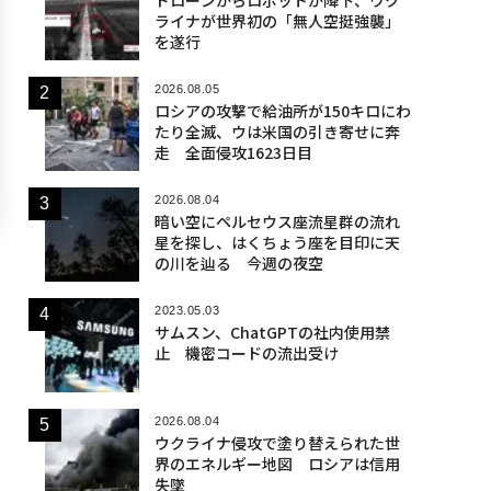
ライナが世界初の「無人空挺強襲」
を遂行
2026.08.05
ロシアの攻撃で給油所が150キロにわ
たり全滅、ウは米国の引き寄せに奔
走 全面侵攻1623日目
2026.08.04
暗い空にペルセウス座流星群の流れ
星を探し、はくちょう座を目印に天
の川を辿る 今週の夜空
2023.05.03
サムスン、ChatGPTの社内使用禁
止 機密コードの流出受け
2026.08.04
ウクライナ侵攻で塗り替えられた世
界のエネルギー地図 ロシアは信用
失墜