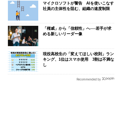
マイクロソフトが警告 AIを使いこなす
社員の主体性を阻む、組織の速度制限
「権威」から「信頼性」へ──若手が求
める新しいリーダー像
現役高校生の「変えてほしい校則」ラン
キング、1位はスマホ使用 3割は不満な
し
化こそ、コンサルテ
「誠実さ」は競争力にな
“泊まる”を超
グの本質だ レバレ
るか──WEOYモナコで
スパシオが描
Recommended by
ズが実践する、次世
見た、くら寿司の経営哲
日本のラグジ
ァームの全貌
学
（前編）