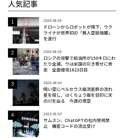
人気記事
2026.08.05
ドローンからロボットが降下、ウク
ライナが世界初の「無人空挺強襲」
を遂行
2026.08.05
ロシアの攻撃で給油所が150キロにわ
たり全滅、ウは米国の引き寄せに奔
走 全面侵攻1623日目
2026.08.04
暗い空にペルセウス座流星群の流れ
星を探し、はくちょう座を目印に天
の川を辿る 今週の夜空
2023.05.03
サムスン、ChatGPTの社内使用禁
止 機密コードの流出受け