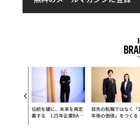
伝統を礎に、未来を再定
目先の転職ではなく「1
義する 125年企業BAT
年後の価値」をつくる
が挑むスモークレスな未
─アサインの長期伴走
来
支援とは