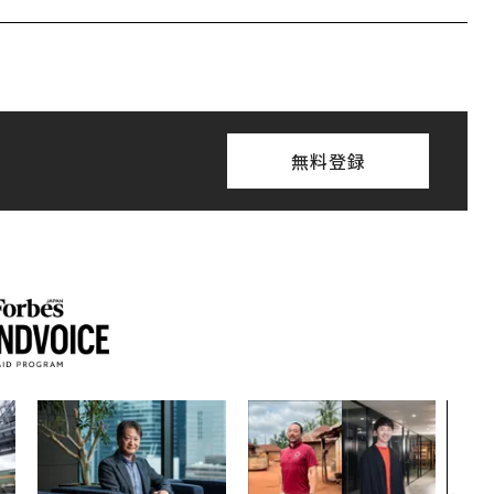
無料登録
“泊
パシ
本の
編）