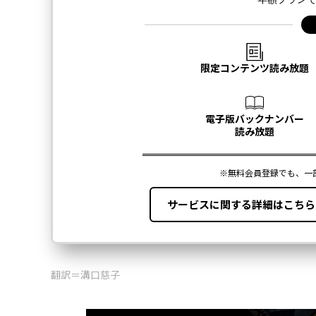
翻訳＝溝口慈子