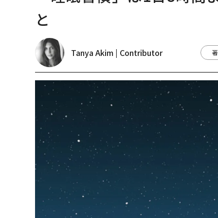
と
Tanya Akim | Contributor
著