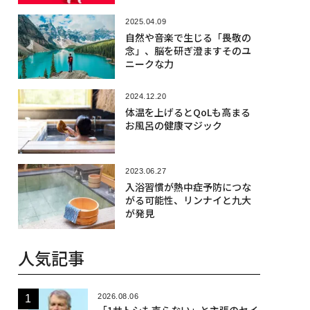
2025.04.09
自然や音楽で生じる「畏敬の
念」、脳を研ぎ澄ますそのユ
ニークな力
2024.12.20
体温を上げるとQoLも高まる
お風呂の健康マジック
2023.06.27
入浴習慣が熱中症予防につな
がる可能性、リンナイと九大
が発見
人気記事
2026.08.06
「1サトシも売らない」と主張のセイ