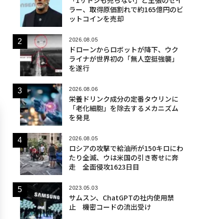
ラー、取得原価割れで約165億円のビ
ットコインを売却
2026.08.05
ドローンからロボットが降下、ウク
ライナが世界初の「無人空挺強襲」
を遂行
2026.08.06
栄養ドリンク成分の定番タウリンに
「老化細胞」を除去するメカニズム
を発見
2026.08.05
ロシアの攻撃で給油所が150キロにわ
たり全滅、ウは米国の引き寄せに奔
走 全面侵攻1623日目
2023.05.03
サムスン、ChatGPTの社内使用禁
止 機密コードの流出受け