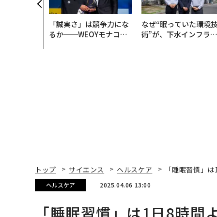
「誠実さ」は競争力にな
なぜ“眠っていた環境
るか──WEOYモナコで
術”が、下水インフラ
見た、くら寿司の経営哲
変えたのか──産総研
学
月島JFEアクアソリュ
ションの10年
トップ
サイエンス
ヘルスケア
「睡眠習慣」は
ヘルスケア
2025.04.06 13:00
「睡眠習慣」は1日8時間