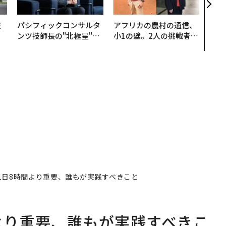
技
パシフィックコンサルタ
アフリカの農村の通信、
を
ンツ技師長の"北極星"。
小1の壁。2人の挑戦者が
×
災害への無力感を乗り越
手にした「次なる武器」
ー
え見つけた、防災一筋20
年の答え
1日8時間より重要、誰もが実践すべきこと
より重要、誰もが実践すべきこ