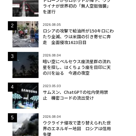
ライナが世界初の「無人空挺強襲」
を遂行
2026.08.05
ロシアの攻撃で給油所が150キロにわ
たり全滅、ウは米国の引き寄せに奔
走 全面侵攻1623日目
2026.08.04
暗い空にペルセウス座流星群の流れ
星を探し、はくちょう座を目印に天
の川を辿る 今週の夜空
2023.05.03
サムスン、ChatGPTの社内使用禁
止 機密コードの流出受け
2026.08.04
ウクライナ侵攻で塗り替えられた世
界のエネルギー地図 ロシアは信用
失墜