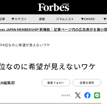
記事
カテゴリ
連載
コラムニスト
AWARD
rbes JAPAN MEMBERSHIP 新機能｜
記事ページ内の広告表示を最小
DP4位なのに希望が見えないワケ
4位なのに希望が見えないワケ
APAN編集部
著者フォロー
記事を保存