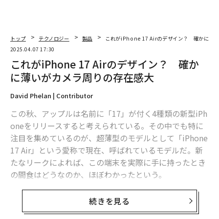
トップ
テクノロジー
製品
これがiPhone 17 Airのデザイン？ 確か
2025.04.07 17:30
これがiPhone 17 Airのデザイン？ 確か
に薄いがカメラ周りの存在感大
David Phelan | Contributor
この秋、アップルは名前に「17」が付く4種類の新型iPh
oneをリリースすると考えられている。その中でも特に
注目を集めているのが、超薄型のモデルとして「iPhone
17 Air」という愛称で現在、呼ばれているモデルだ。新
たなリークによれば、この端末を実際に手に持ったとき
の間食はどうなのか、ほぼわかったという。
この情報は、有名リーカーの
Majin Bu
が米国時間4月5日
続きを見る
に投稿したものだ。投稿された画像は、青一色の3Dモデ