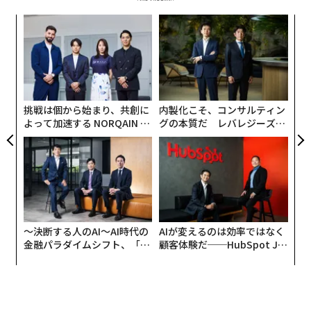
な
術
た
ア
ア
の
た
挑戦は個から始まり、共創に
内製化こそ、コンサルティン
よって加速する NORQAIN JA
グの本質だ レバレジーズが
PAN 特別座談会
実践する、次世代ファームの
全貌
〜決断する人のAI〜AI時代の
AIが変えるのは効率ではなく
金融パラダイムシフト、「超
顧客体験だ──HubSpot Ja
個別化」の核心 【MUFG×ウ
panが語る「Grow Better」
ェルスナビ×PwC】
な組織のつくり方