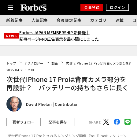
会員登録
ログイン
新着記事
人気記事
会員限定記事
カテゴリ
連載
コ
Forbes JAPAN MEMBERSHIP 新機能｜
NEWS
記事ページ内の広告表示を最小限にしました
トップ
テクノロジー
製品
次世代iPhone 17 Proは背面カメラ部分を
2025.04.21 17:30
次世代iPhone 17 Proは背面カメラ部分を
再設計？ バッテリーの持ちもさらに長く
David Phelan | Contributor
著者フォロー
記事を保存
次世代iPhone 17 Proとされるレンダリング画像（YouTubeのスクリーン