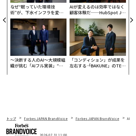
なぜ“眠っていた環境技
AIが変えるのは効率ではなく
術”が、下水インフラを変え
顧客体験だ──HubSpot Ja
たのか──産総研×月島JFE
panが語る「Grow Better」
アクアソリューションの10年
な組織のつくり方
〜決断する人のAI〜大規模組
「コンディション」が成果を
織が挑む「AIフル実装」“使
左右する――「BAKUNE」のTEN
う”企業から“動く”企業へ【N
TIALが支える「挑戦者の明
TTドコモビジネス×PwC】
日」
トップ
Forbes JAPAN BrandVoice
Forbes JAPAN BrandVoice
AIが
2026.07.31 11:00