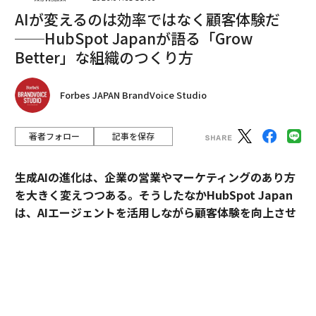
AIが変えるのは効率ではなく顧客体験だ
編集＝上田裕資
──HubSpot Japanが語る「Grow
Better」な組織のつくり方
2026年9月号発売中
Forbes JAPAN BrandVoice Studio
最新号の購入はこちらから
著者フォロー
記事を保存
メンバーシップに登録する
生成AIの進化は、企業の営業やマーケティングのあり方
を大きく変えつつある。そうしたなかHubSpot Japan
は、AIエージェントを活用しながら顧客体験を向上させ
るプラットフォームを提供している。
関連記事
外資・日系・スタートアップを横断して採用支援を手掛
生成AIでの業務改革に必要なものとは 収益成長率や生産性が劇的にアッ
けるエンワールド・ジャパン代表取締役社長・山本裕介
プ
氏が、HubSpot Japanカントリーマネージャーの伊佐
OpenAIに挑む、AIエージェントの米Writerに大手企業が熱視線を注ぐ理由