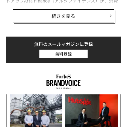
トアップArta Finance（アルタファイナンス）が、消費
者向けの新たなAI機能を発表した。
続きを見る
また、AlphaSense（アルファセンス）やHebbia（ヘビ
ア）、RavenPack（レイブンパック）、Rogo（ロゴ）な
どの主にニューヨークを拠点とする新興企業の一群が、
投資銀行や投資家向けにリサーチ業務を迅速化するAIツ
無料のメールマガジンに登録
ールをリリースしている。
無料登録
これら企業の多くはまだ初期の段階のスタートアップな
がら、金融分野で長年改善が求められてきた労働集約的
タスクの効率化に取り組んでいる。この記事では、それ
ら企業の特徴や強みを順を追って説明する。
ィン
「
ズが
─
ムの
ら
義す
ア
むス
の
た