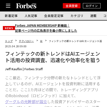
会員登録
ログイン
新着記事
人気記事
会員限定記事
カテゴリ
連載
コ
Forbes JAPAN MEMBERSHIP 新機能｜
NEWS
記事ページ内の広告表示を最小限にしました
トップ
テクノロジー
AI
フィンテックの新トレンドはAIエージェント活用
2025.04.28 09:00
フィンテックの新トレンドはAIエージェン
ト活用の投資調査、迅速化や効率化を狙う
Jeff Kauflin | Forbes Staff
ここ最近、フィンテック分野の新たなトレンドとして浮
上しているのが、AIエージェントを投資判断に活用する
ことだ。ここ1カ月ほどの間で、トレーディングアプリ
のRobinhood（ロビンフッド）に加えて、
グーグルの元幹部が設立
した投資アドバイザーのスター