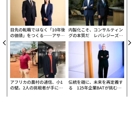
目先の転職ではなく「10年後
内製化こそ、コンサルティン
〈7
の価値」をつくる──アサイ
グの本質だ レバレジーズが
ャ
ンの長期伴走型支援とは
実践する、次世代ファームの
ト
全貌
リア
UM
アフリカの農村の通信、小1
伝統を礎に、未来を再定義す
革
の壁。2人の挑戦者が手にし
る 125年企業BATが挑むス
ク
た「次なる武器」
モークレスな未来
た「