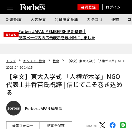
会員登録
ログイン
新着記事
人気記事
会員限定記事
カテゴリ
連載
コ
Forbes JAPAN MEMBERSHIP 新機能｜
NEWS
記事ページ内の広告表示を最小限にしました
トップ
キャリア・教育
教育
【全文】東大入学式 「人権が本業」NGO代表
2025.04.30 14:15
【全文】東大入学式 「人権が本業」NGO
代表土井香苗氏祝辞 | 信じてこそ巻き込め
る
Forbes JAPAN 編集部
著者フォロー
記事を保存