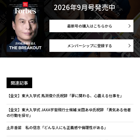
2026年9月号発売中
最新号の購入はこちらから
メンバーシップに登録する
関連記事
【全文】東大入学式 馬渕俊介氏祝辞「夢に関わる、心震える仕事を」
【全文】東大入学式 JAXA宇宙飛行士候補 米田あゆ氏祝辞 「勇気ある他者
の行動を探せ」
土井香苗 私の信念「どんな人にも正義感や倫理性がある」