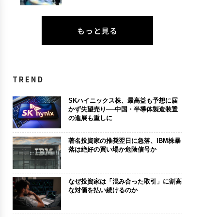
もっと見る
TREND
SKハイニックス株、最高益も予想に届
かず失望売り──中国・半導体製造装置
の進展も重しに
著名投資家の推奨翌日に急落、IBM株暴
落は絶好の買い場か危険信号か
なぜ投資家は「混み合った取引」に割高
な対価を払い続けるのか