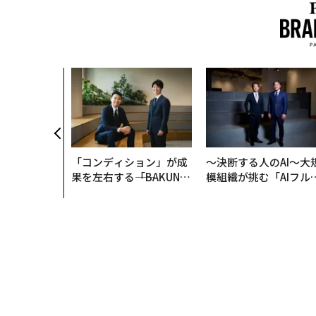
「コンディション」が成
〜決断する人のAI〜大
果を左右する――「BAKUN
模組織が挑む「AIフル
E」のTENTIALが支える
装」“使う”企業から“
「挑戦者の明日」
く”企業へ【NTTドコ
ビジネス×PwC】