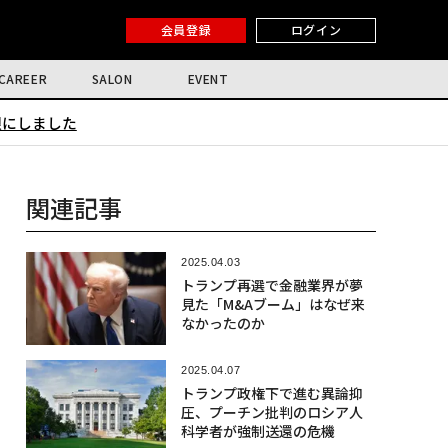
会員登録
ログイン
CAREER
SALON
EVENT
限にしました
関連記事
2025.04.03
トランプ再選で金融業界が夢
見た「M&Aブーム」はなぜ来
なかったのか
2025.04.07
トランプ政権下で進む異論抑
圧、プーチン批判のロシア人
科学者が強制送還の危機