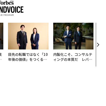
挑戦
創に
QAI
規
目先の転職ではなく「10
内製化こそ、コンサルテ
実
年後の価値」をつくる─
ィングの本質だ レバレ
動
─アサインの長期伴走型
ジーズが実践する、次世
モ
支援とは
代ファームの全貌