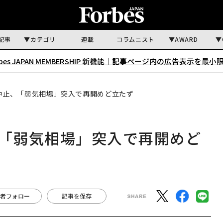
記事
カテゴリ
連載
コラムニスト
AWARD
rbes JAPAN MEMBERSHIP 新機能｜
記事ページ内の広告表示を最小
画中止、「弱気相場」突入で再開めど立たず
、「弱気相場」突入で再開めど
者フォロー
記事を保存