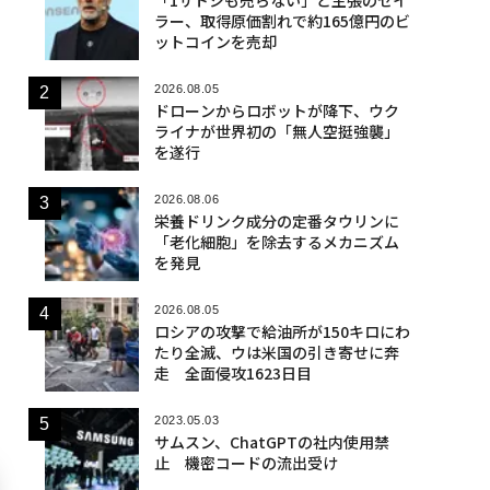
ラー、取得原価割れで約165億円のビ
ットコインを売却
2026.08.05
ドローンからロボットが降下、ウク
ライナが世界初の「無人空挺強襲」
を遂行
2026.08.06
栄養ドリンク成分の定番タウリンに
「老化細胞」を除去するメカニズム
を発見
2026.08.05
ロシアの攻撃で給油所が150キロにわ
たり全滅、ウは米国の引き寄せに奔
走 全面侵攻1623日目
2023.05.03
サムスン、ChatGPTの社内使用禁
止 機密コードの流出受け