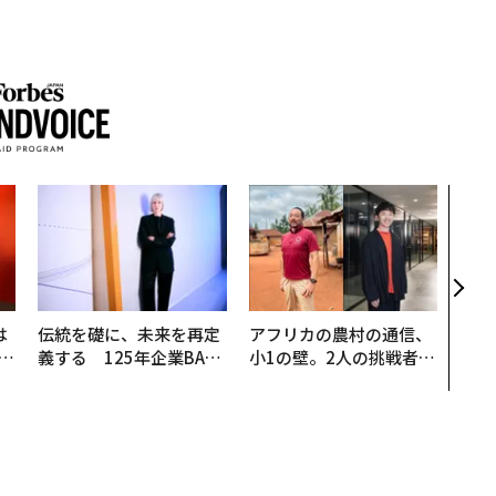
目先
年後
─ア
支援
は
伝統を礎に、未来を再定
アフリカの農村の通信、
b
義する 125年企業BAT
小1の壁。2人の挑戦者が
r
が挑むスモークレスな未
手にした「次なる武器」
つ
来