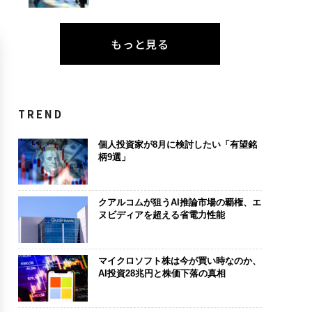
もっと見る
TREND
個人投資家が8月に検討したい「有望銘
柄9選」
クアルコムが狙うAI推論市場の覇権、エ
ヌビディアを超える省電力性能
マイクロソフト株は今が買い時なのか、
AI投資28兆円と株価下落の真相