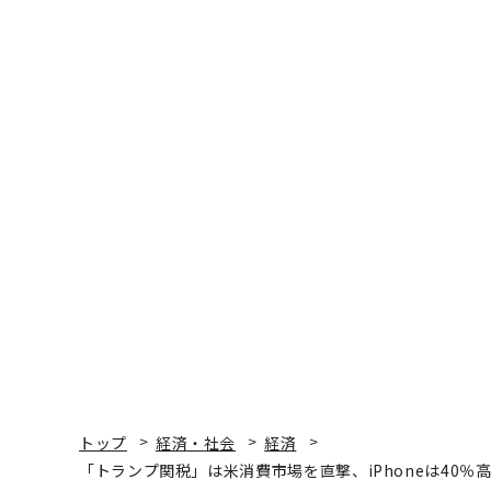
トップ
経済・社会
経済
「トランプ関税」は米消費市場を直撃、iPhoneは40
経済
2025.04.04 11:30
「トランプ関税」は米消費市
高騰か 値上げ不可避の
Ty Roush | Forbes Staff
著