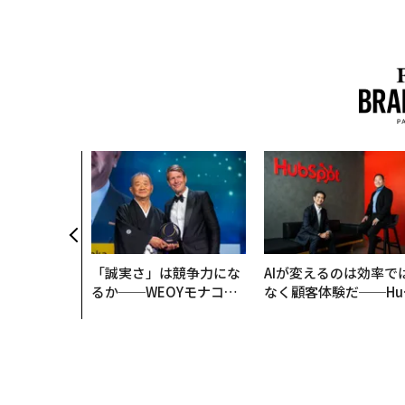
「誠実さ」は競争力にな
AIが変えるのは効率で
るか──WEOYモナコで
なく顧客体験だ──Hu
見た、くら寿司の経営哲
Spot Japanが語る「G
学
ow Better」な組織の
くり方