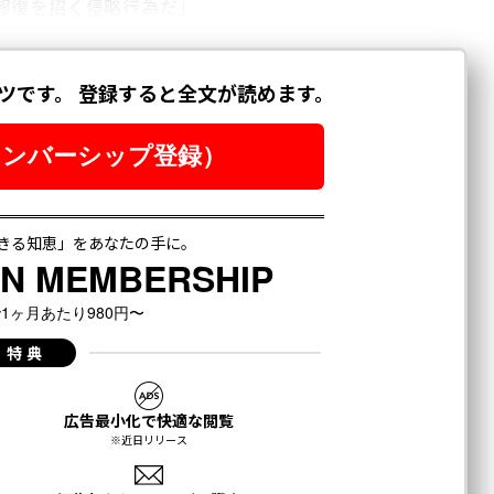
報復を招く侵略行為だ」