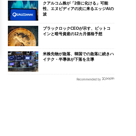
クアルコム株が「2倍に化ける」可能
性、エヌビディアの次に来るエッジAIの
波
ブラックロックCEOが示す、ビットコ
インと暗号資産の12カ月価格予想
米株先物が急落、韓国での急落に続きハ
イテク・半導体が下落を主導
Recommended by