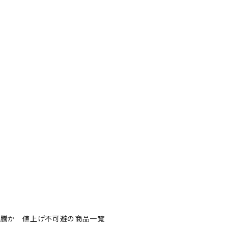
％高騰か 値上げ不可避の商品一覧
場を直撃、iPhoneは40％
商品一覧
者フォロー
記事を保存