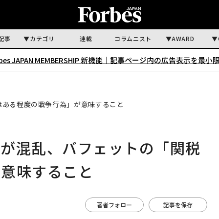
記事
カテゴリ
連載
コラムニスト
AWARD
rbes JAPAN MEMBERSHIP 新機能｜
記事ページ内の広告表示を最小
はある程度の戦争行為」が意味すること
界が混乱、バフェットの「関税
が意味すること
著者フォロー
記事を保存