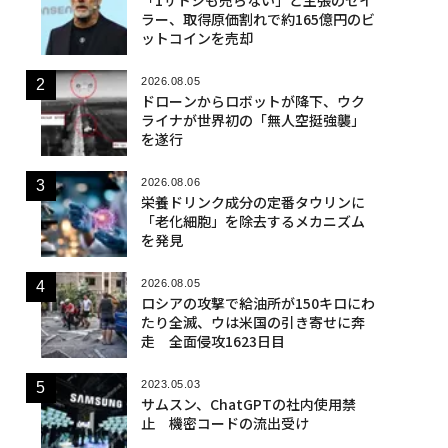
ラー、取得原価割れで約165億円のビ
ットコインを売却
2026.08.05
ドローンからロボットが降下、ウク
ライナが世界初の「無人空挺強襲」
を遂行
2026.08.06
栄養ドリンク成分の定番タウリンに
「老化細胞」を除去するメカニズム
を発見
2026.08.05
ロシアの攻撃で給油所が150キロにわ
たり全滅、ウは米国の引き寄せに奔
走 全面侵攻1623日目
2023.05.03
サムスン、ChatGPTの社内使用禁
止 機密コードの流出受け