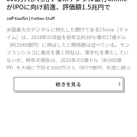
編集＝上田裕資
がIPOに向け前進、評価額1.5兆円で
Jeff Kauflin | Forbes Staff
2026年9月号発売中
米国最大のデジタルに特化した銀行であるChime（チャ
イム）は、2024年の収益を前年比約30％増の17億ドル
最新号の購入はこちらから
（約2540億円）に伸ばしたと関係筋は述べている。サン
フランシスコに拠点を置く同社は、黒字化を果たしてい
ないが、昨年の損失は、2023年の2億ドル（約300億
メンバーシップに登録する
円）を大幅に下回る5000万ドル（約75億円）未満に縮小
したという。
続きを見る
また、同社のアクティブ顧客数は800万人に達し、昨年
前半の700万人から増加したと別の関係者は述べてい
関連記事
る。これらのポジティブなトレンドは、Chimeが進める
800万人が利用する米デジタル銀行ChimeがIPOに向け前進、評価額1.5兆円
新規株式公開（IPO）に向けた計画が順調であることを
無料のメールマガジンに登録
で
示唆している。Chimeの広報担当者はコメントを控え
無料登録
た。
「トランプ関税」は米消費市場を直撃、iPhoneは40％高騰か 値上げ不可
避の商品一覧