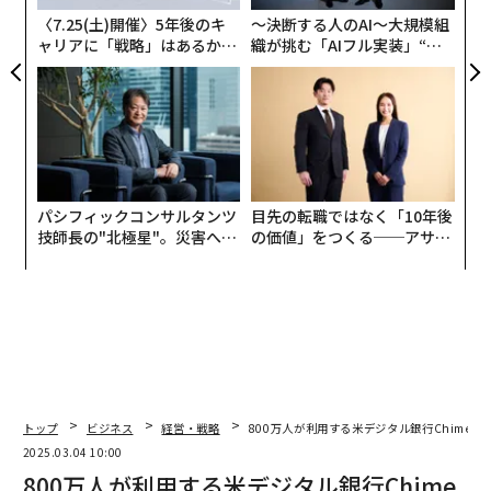
〈7.25(土)開催〉5年後のキ
〜決断する人のAI〜大規模組
ャリアに「戦略」はあるか。
織が挑む「AIフル実装」“使
トップエグゼクティブのキャ
う”企業から“動く”企業へ【N
リアに触れる1日│CAREER S
TTドコモビジネス×PwC】
UMMIT 2026
パシフィックコンサルタンツ
目先の転職ではなく「10年後
技師長の"北極星"。災害への
の価値」をつくる──アサイ
無力感を乗り越え見つけた、
ンの長期伴走型支援とは
防災一筋20年の答え
トップ
ビジネス
経営・戦略
800万人が利用する米デジタル銀行Chimeが
2025.03.04 10:00
800万人が利用する米デジタル銀行Chime