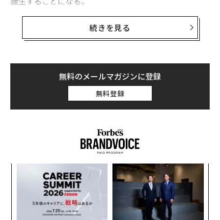
誕生することになる。
ブルームバーグは4日、司法省がこの合併を承認する旨
続きを見る
のメモを米連邦準備制度理事会（FRB）および米通貨監
査庁（OCC）に送付したと報じた。この合併は、最終的
にこの2つの規制当局の承認を受けて成立する。
無料のメールマガジンに登録
キャピタル・ワンはこの合併で、既存の1億人超の顧客
無料登録
にディスカバーの約3億人のクレジットカード保有者を
加えることになる。ロイターはこの合併でキャピタル・
ワンが、融資額ベースで米国最大のクレジットカード発
行会社になると伝えている。
“
シ
グ
ア
の
た