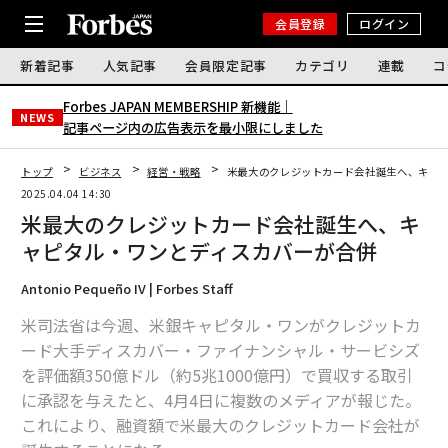
会員登録
ログイン
新着記事
人気記事
会員限定記事
カテゴリ
連載
コ
Forbes JAPAN MEMBERSHIP 新機能｜
NEWS
記事ページ内の広告表示を最小限にしました
トップ
ビジネス
経営・戦略
米最大のクレジットカード会社誕生へ、キャ
2025.04.04 14:30
米最大のクレジットカード会社誕生へ、キ
ャピタル・ワンとディスカバーが合併
Antonio Pequeño IV | Forbes Staff
米司法省は今週、米銀キャピタル・ワンがクレジットカ
ード大手ディスカバー・ファイナンシャル・サービシズ
を評価額350億ドル（約5兆1000億円）で買収する取引
に承認を与えたと、4月4日に複数のメディアが報じた。
これにより、融資額で米最大のクレジットカード会社が