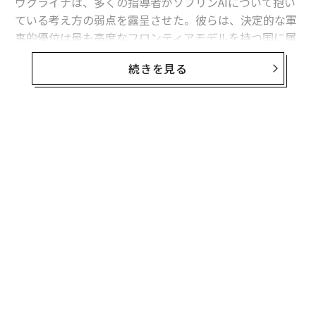
ウクライナは、多くの指導者がソブリンAIについて抱い
ている考え方の弱点を露呈させた。彼らは、決定的な軍
事的優位は最も高度なフロンティアモデルを持つ国に属
すると想定している。
続きを見る
フロンティア能力は極めて重要である。だがウクライナ
の経験が示すのは、それが軍事的優位の始まりにすぎ
ず、完成形ではないということだ。
有用な戦略モデルは次のように表せる。
軍事AI能力 = その国が利用できるフロンティア能力 ×
それを国家目標に移転・圧縮・適応させる能力 × 部隊
全体への展開密度 × 更新・適応の速度 × 戦闘条件下で
のレジリエンス。
これは実証的に検証された方程式ではない。システム全
体を考えるための枠組みである。