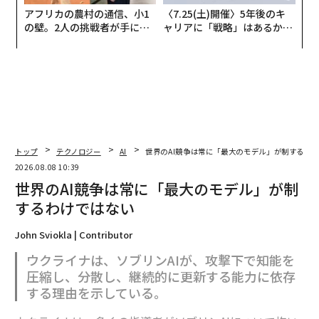
アフリカの農村の通信、小1
〈7.25(土)開催〉5年後のキ
の壁。2人の挑戦者が手にし
ャリアに「戦略」はあるか。
た「次なる武器」
トップエグゼクティブのキャ
リアに触れる1日│CAREER S
UMMIT 2026
トップ
テクノロジー
AI
世界のAI競争は常に「最大のモデル」が制するわ
2026.08.08 10:39
世界のAI競争は常に「最大のモデル」が制
するわけではない
John Sviokla | Contributor
ウクライナは、ソブリンAIが、攻撃下で知能を
圧縮し、分散し、継続的に更新する能力に依存
する理由を示している。