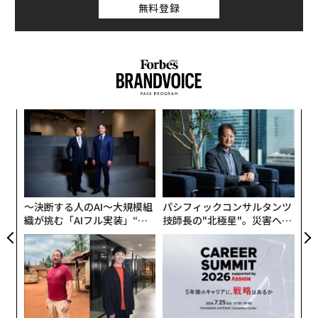
無料登録
“
シ
グ
内
グ
実
全
〜決断する人のAI〜大規模組
パシフィックコンサルタンツ
織が挑む「AIフル実装」“使
技師長の"北極星"。災害への
う”企業から“動く”企業へ【N
無力感を乗り越え見つけた、
TTドコモビジネス×PwC】
防災一筋20年の答え