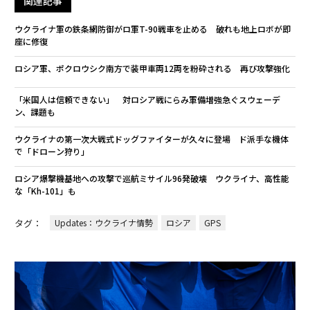
関連記事
ウクライナ軍の鉄条網防御がロ軍T-90戦車を止める 破れも地上ロボが即
座に修復
ロシア軍、ポクロウシク南方で装甲車両12両を粉砕される 再び攻撃強化
「米国人は信頼できない」 対ロシア戦にらみ軍備増強急ぐスウェーデ
ン、課題も
ウクライナの第一次大戦式ドッグファイターが久々に登場 ド派手な機体
で「ドローン狩り」
ロシア爆撃機基地への攻撃で巡航ミサイル96発破壊 ウクライナ、高性能
な「Kh-101」も
タグ：
Updates：ウクライナ情勢
ロシア
GPS