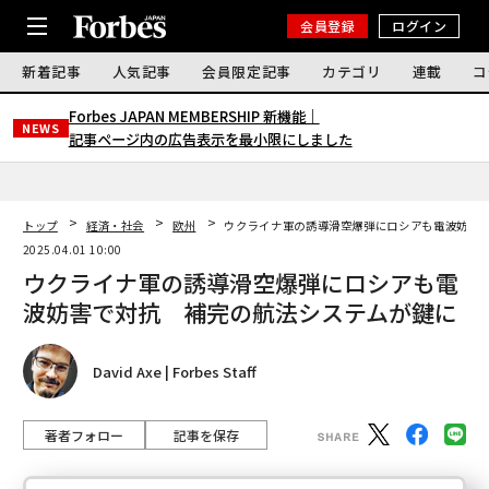
会員登録
ログイン
新着記事
人気記事
会員限定記事
カテゴリ
連載
コ
Forbes JAPAN MEMBERSHIP 新機能｜
NEWS
記事ページ内の広告表示を最小限にしました
トップ
経済・社会
欧州
ウクライナ軍の誘導滑空爆弾にロシアも電波妨害
2025.04.01 10:00
ウクライナ軍の誘導滑空爆弾にロシアも電
波妨害で対抗 補完の航法システムが鍵に
David Axe | Forbes Staff
著者フォロー
記事を保存