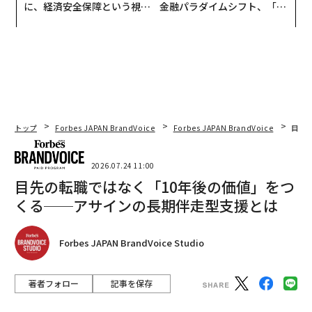
に、経済安全保障という視点
金融パラダイムシフト、「超
が加わるとき──経営者が問
個別化」の核心 【MUFG×ウ
われる新たな判断軸
ェルスナビ×PwC】
トップ
Forbes JAPAN BrandVoice
Forbes JAPAN BrandVoice
目先
2026.07.24 11:00
目先の転職ではなく「10年後の価値」をつ
くる──アサインの長期伴走型支援とは
Forbes JAPAN BrandVoice Studio
著者フォロー
記事を保存