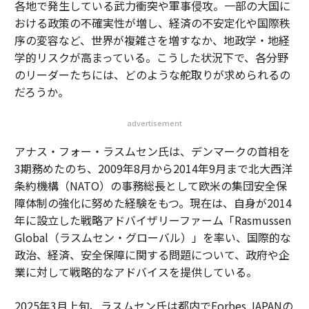
各地で発生している武力衝突や軍事侵攻。一部の大国に
おける政策の不確実性が増し、経済の不安定化や国際秩
序の変容など、世界が複雑さを増すなか、地政学・地経
学的リスクが高まっている。こうした状況下で、各分野
のリーダーたちには、どのような舵取りが求められるの
だろうか。
advertisement
アナス・フォー・ラスムセン氏は、デンマークの首相を
3期務めたのち、2009年8月から2014年9月まで北大西洋
条約機構（NATO）の事務総長として欧米の集団安全保
障体制の強化に努めた経験をもつ。現在は、自身が2014
年に設立した戦略アドバイザリーファーム「Rasmussen
Global（ラスムセン・グローバル）」を率い、国際的な
政治、経済、安全保障に関する問題について、政府や企
業に対して戦略的なアドバイスを提供している。
2025年3月上旬、ラスムセン氏は都内でForbes JAPANの