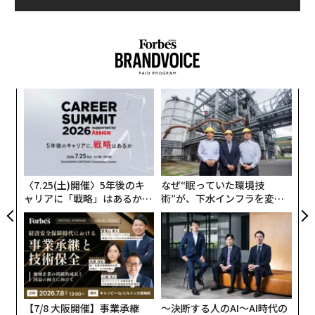
パ
技
無
「
防
左右
T
日
〈7.25(土)開催〉5年後のキ
なぜ“眠っていた環境技
ャリアに「戦略」はあるか。
術”が、下水インフラを変え
トップエグゼクティブのキャ
たのか──産総研×月島JFE
リアに触れる1日│CAREER S
アクアソリューションの10年
UMMIT 2026
【7/8 大阪開催】事業承継
〜決断する人のAI〜AI時代の