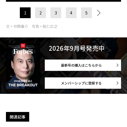
1
2
3
4
5
文 = 井関庸介 写真 = 能仁広之
2026年9月号発売中
最新号の購入はこちらから
メンバーシップに登録する
関連記事