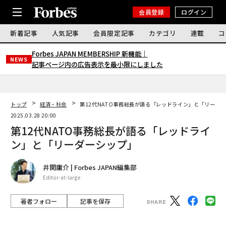
会員登録
ログイン
新着記事
人気記事
会員限定記事
カテゴリ
連載
コ
Forbes JAPAN MEMBERSHIP 新機能｜
NEWS
記事ページ内の広告表示を最小限にしました
トップ
経済・社会
第12代NATO事務総長が語る「レッドライン」と「リーダ
2025.03.28 20:00
第12代NATO事務総長が語る「レッドライ
ン」と「リーダーシップ」
井関庸介 | Forbes JAPAN編集部
Editor-at-large
著者フォロー
記事を保存