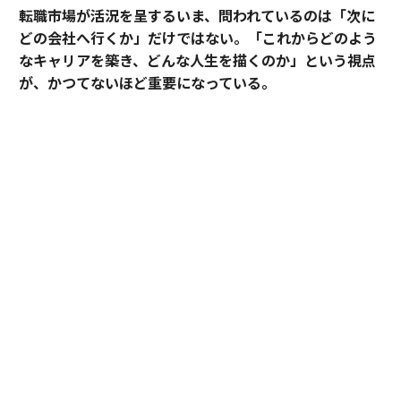
転職市場が活況を呈するいま、問われているのは「次に
どの会社へ行くか」だけではない。「これからどのよう
なキャリアを築き、どんな人生を描くのか」という視点
が、かつてないほど重要になっている。
そうした時代において、目先の転職成功にとどまらず、
中長期のキャリア形成に伴走する支援を掲げるのがアサ
インだ。
その支援を体現するのが、卓越した実績と高い専門性を
備えたごく限られた人材にのみ与えられる役割「アソシ
エイトプリンシパル」である。今回は、その役割を担う
松井孝太郎と多田有花に、キャリアに寄り添い続ける覚
悟と支援哲学を聞いた。
全社の支援品質向上を牽引する「アソシエイト
プリンシパル」