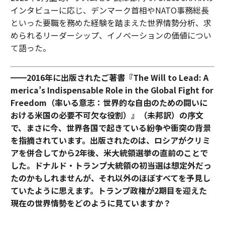
インタビューに応じ、デンマーク首相やNATO事務総長
といった要職を務めた経験を踏まえた世界情勢分析、求
められるリーダーシップ、イノベーションの価値につい
て語った。
━━2016年に出版されたご著書『The Will to Lead: A
merica’s Indispensable Role in the Global Fight for
Freedom（率いる意志：世界的な自由のための闘いに
おける米国の必要不可欠な役割）』（未邦訳）の序文
で、まさに今、世界各国で起きている紛争や衝突の背景
を指摘されています。出版されたのは、ロシアがクリミ
アを併合してから2年後、米大統領選挙の直前のことで
した。ドナルド・トランプ大統領の初当選は想定外だっ
たのかもしれませんが、それ以外のほぼすべてを予見し
ていたように思えます。トランプ政権が2期目を迎えた
現在の世界情勢をどのように見ていますか？