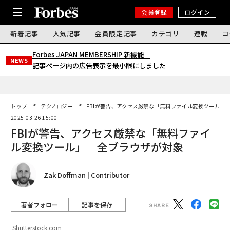
会員登録
ログイン
新着記事
人気記事
会員限定記事
カテゴリ
連載
コ
Forbes JAPAN MEMBERSHIP 新機能｜
NEWS
記事ページ内の広告表示を最小限にしました
トップ
テクノロジー
FBIが警告、アクセス厳禁な「無料ファイル変換ツール」
2025.03.26 15:00
FBIが警告、アクセス厳禁な「無料ファイ
ル変換ツール」 全ブラウザが対象
Zak Doffman | Contributor
著者フォロー
記事を保存
Shutterstock.com