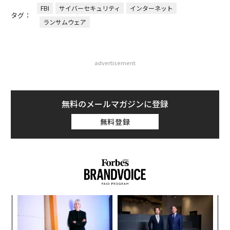
FBI
サイバーセキュリティ
インターネット
タグ：
ランサムウェア
advertisement
無料のメールマガジンに登録
無料登録
創業
エ
シン
設オ
超え
が
内