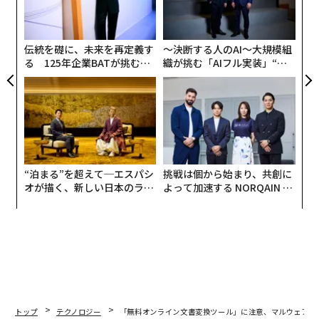
が
グ
実
全
伝統を礎に、未来を再定義す
〜決断する人のAI〜大規模組
る 125年企業BATが挑むス
織が挑む「AIフル実装」“使
モークレスな未来
う”企業から“動く”企業へ【N
TTドコモビジネス×PwC】
“泊まる”を超えて─エスパシ
挑戦は個から始まり、共創に
オが描く、新しい日本のラグ
よって加速する NORQAIN JA
ジュアリー（中編）
PAN 特別座談会
トップ
テクノロジー
「無料オンライン文書変換ツール」に注意、マルウェアを仕