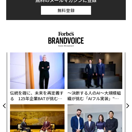
無料のメールマガジンに登録
る。
無料登録
FBIはデンバー支局のオンライン警告で「こうした詐欺
師を阻止する最善の方法は、人々が最初から被害に遭わ
ないように教育することです。もしあなたや知人がこの
詐欺の被害に遭った場合は、ぜひ報告を行い、資産を守
るための行動を取ってください。私たちは毎日、こうし
創業
エ
た詐欺師の責任を追及するとともに、被害者に必要なリ
シン
設オ
ソースを提供しています」と述べている。
超え
が
内
が
グ
実
全
伝統を礎に、未来を再定義す
〜決断する人のAI〜大規模組
る 125年企業BATが挑むス
織が挑む「AIフル実装」“使
モークレスな未来
う”企業から“動く”企業へ【N
TTドコモビジネス×PwC】