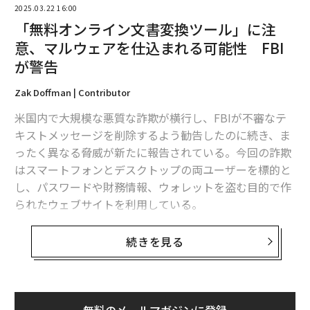
2025.03.22 16:00
「無料オンライン文書変換ツール」に注
意、マルウェアを仕込まれる可能性 FBI
が警告
Zak Doffman | Contributor
米国内で大規模な悪質な詐欺が横行し、FBIが不審なテ
キストメッセージを削除するよう勧告したのに続き、ま
ったく異なる脅威が新たに報告されている。今回の詐欺
はスマートフォンとデスクトップの両ユーザーを標的と
し、パスワードや財務情報、ウォレットを盗む目的で作
られたウェブサイトを利用している。
FBIが今回
特に警戒している
のは、無料のオンライン文
続きを見る
書変換ツールを装ったユーティリティ系ウェブサイトで
ある。一見すると単純で無害に見えるが、犯罪者が「変
換ツール」を使って被害者のコンピュータにマルウェア
を仕込み、ランサムウェアなどの被害に発展させてい