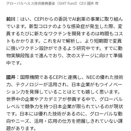
グローバルヘルス技術振興基金（GHIT Fund）CEO 國井 修
前川
：はい、CEPIからの委託でAI創薬の事業に取り組ん
でいます。新型コロナのような感染症が発生した際、変
異するたびに新たなワクチンを開発するのは時間もコス
トもかかります。これをAIで解析し、より短期間で変異
に強いワクチン設計ができるよう研究中です。すでに動
物実験段階まで進んでおり、次のステージに向けて準備
中です。
國井
：国際機関であるCEPIと連携し、NECの優れた技術
力、テクノロジーが活用され、日本企業がもつイノベー
ション力を発揮していることはとても嬉しく思います。
世界中の企業やアカデミアが参画する中で、グローバル
レベルで競争力を持つ日本企業が限られているのが現状
です。日本には優れた技術があるのに、グローバルな動
向やニーズ、活用・応用の仕方を把握しきれていない課
題があります。