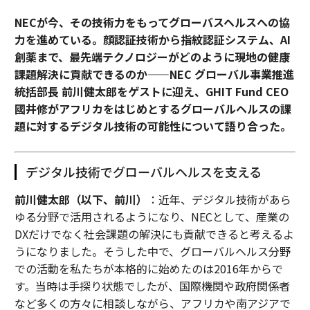
NECが今、その技術力をもってグローバスヘルスへの協
力を進めている。顔認証技術から指紋認証システム、AI
創薬まで、最先端テクノロジーがどのように現地の健康
課題解決に貢献できるのか——NEC グローバル事業推進
統括部長 前川健太郎をゲストに迎え、GHIT Fund CEO
國井修がアフリカをはじめとするグローバルヘルスの課
題に対するデジタル技術の可能性について語り合った。
デジタル技術でグローバルヘルスを支える
前川健太郎（以下、前川）
：近年、デジタル技術があら
ゆる分野で活用されるようになり、NECとして、産業の
DXだけでなく社会課題の解決にも貢献できると考えるよ
うになりました。そうした中で、グローバルヘルス分野
での活動を私たちが本格的に始めたのは2016年からで
す。当時は手探り状態でしたが、国際機関や政府関係者
など多くの方々に相談しながら、アフリカや南アジアで