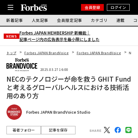
会員登録
ログイン
新着記事
人気記事
会員限定記事
カテゴリ
連載
コ
Forbes JAPAN MEMBERSHIP 新機能｜
NEWS
記事ページ内の広告表示を最小限にしました
トップ
Forbes JAPAN BrandVoice
Forbes JAPAN BrandVoice
NEC
2025.03.27 16:00
NECのテクノロジーが命を救う GHIT Fund
と考えるグローバルヘルスにおける技術活
用のあり方
Forbes JAPAN BrandVoice Studio
著者フォロー
記事を保存