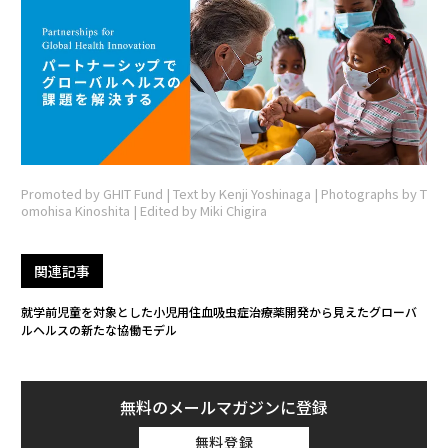
Promoted by GHIT Fund | Text by Kenji Yoshinaga | Photographs by T
omohisa Kinoshita | Edited by Miki Chigira
関連記事
就学前児童を対象とした小児用住血吸虫症治療薬開発から見えたグローバ
ルヘルスの新たな協働モデル
無料のメールマガジンに登録
無料登録