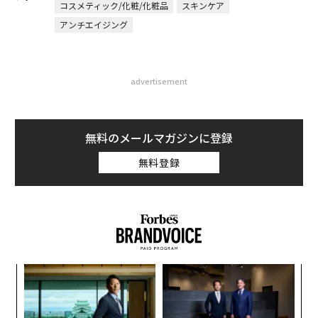
コスメティック/化粧/化粧品
スキンケア
アンチエイジング
advertisement
無料のメールマガジンに登録
無料登録
るか
「
、く
左右
T
“
日