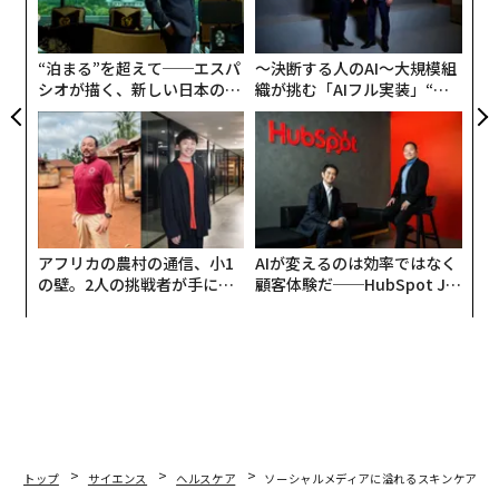
オ
ジ
“泊まる”を超えて──エスパ
〜決断する人のAI〜大規模組
シオが描く、新しい日本のラ
織が挑む「AIフル実装」“使
グジュアリー（前編）
う”企業から“動く”企業へ【N
TTドコモビジネス×PwC】
アフリカの農村の通信、小1
AIが変えるのは効率ではなく
の壁。2人の挑戦者が手にし
顧客体験だ──HubSpot Ja
た「次なる武器」
panが語る「Grow Better」
な組織のつくり方
トップ
サイエンス
ヘルスケア
ソーシャルメディアに溢れるスキンケア方