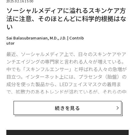
2025.02.16 15:00
ソーシャルメディアに溢れるスキンケア方
法に注意、そのほとんどに科学的根拠はな
い
Sai Balasubramanian, M.D., J.D. | Contrib
utor
最近、ソーシャルメディア上で、日々のスキンケアやア
ンチエイジングの専門家と言われる人々が増えている。
中でも「スキンフルエンサー」と呼ばれる人々の急増が
目立つ。インターネット上には、プラセンタ（胎盤）の
成分を使った製品から、LEDフェイスマスクの着用ま
で、拡散力のあるトレンドが溢れているが、それらの中
には確かに効果があるものもあれば、人によって効き目
がだいぶ異なるものもある。
続きを見る
例えばエレーン・クン医師は、彼女の元を訪れたある患
者がソーシャルメディアの有名インフルエンサーのアド