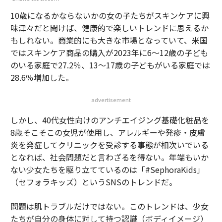
10歳になるかならないかの女の子たちがスキンケアに興
味津々だと聞けば、健康的で楽しいトレンドに思えるか
もしれない。商業的にも大きな市場となっていて、米国
ではスキンケア商品の購入が2023年に6〜12歳の子ども
のいる家庭で27.2％、13〜17歳の子どもがいる家庭では
28.6％増加した。
advertisement
しかし、40代女性向けのアンチエイジング基礎化粧品を
8歳そこそこの女児が使用し、アレルギーや発疹・皮膚
炎を発症してクリニックを受診する事態が相次いでいる
となれば、社会問題だと言わざるを得ない。年端もいか
ない少女たちを駆り立てているのは「#SephoraKids」
（セフォラキッズ）というSNSのトレンドだ。
問題は肌トラブルだけではない。このトレンドは、少女
たちが自分の身体に対して持つ認識（ボディイメージ）