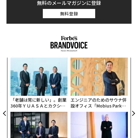
バイスに従って髪を洗わず、代わりにオリーブオイルだ
無料のメールマガジンに登録
けを塗っていたという件について説明したことで、彼女
無料登録
自身がTikTokで有名になった経緯を
語っている
。
クン医師は、このインフルエンサーの主張には根拠がな
く、髪を洗わないと汗や皮脂、空気中の汚染物質を洗い
流すことができず、それらをオリーブオイルといっしょ
に体内に取り込むことになり、そのオリーブオイルが顔
果を
〜
に付着するためにニキビができやすくなるのだと、患者
EN
織
に説明した。
明
う
な
T
術
た
ア
「老舗は常に新しい」。創業
エンジニアのためのサウナ併
360年ＹＵＡＳＡとカクシン
設オフィス「Mobius Park」
CEO田尻望が語る、AIを超え
がオープン──タマディック
る人の価値
が健康経営を徹底する理由