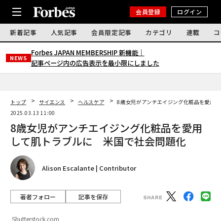
会員登録
ログイン
新着記事
人気記事
会員限定記事
カテゴリ
連載
コ
Forbes JAPAN MEMBERSHIP 新機能｜
NEWS
記事ページ内の広告表示を最小限にしました
トップ
サイエンス
ヘルスケア
8歳女児がアンチエイジング化粧品を愛用し
2025.03.13 11:00
8歳女児がアンチエイジング化粧品を愛用
して肌トラブルに 米国で社会問題化
Alison Escalante | Contributor
著者フォロー
記事を保存
Shutterstock.com