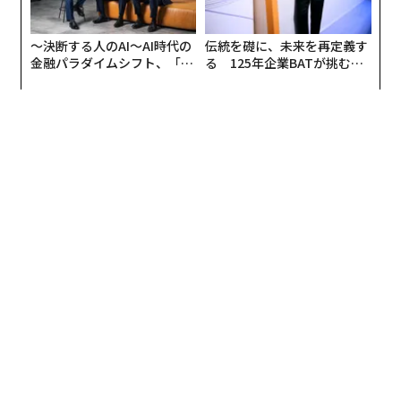
〜決断する人のAI〜AI時代の
伝統を礎に、未来を再定義す
金融パラダイムシフト、「超
る 125年企業BATが挑むス
個別化」の核心 【MUFG×ウ
モークレスな未来
ェルスナビ×PwC】
翻訳＝日下部博一